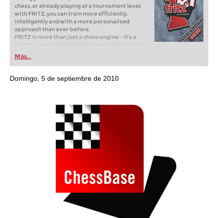
chess, or already playing at a tournament level:
with FRITZ, you can train more efficiently,
intelligently and with a more personalised
approach than ever before.
FRITZ is more than just a chess engine – it’s a
training revolution! Whether you’re taking your
first steps into the world of club chess, or already
Más...
playing at a tournament level: with FRITZ, you can
train more efficiently, intelligently and with a
more personalised approach than ever before.
Domingo, 5 de septiembre de 2010