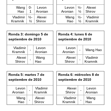
Wang
0-
Levon
Levon
½-
Alexei
Hao
1
Aronian
Aronian
½
Shirov
Vladimir
½-
Alexei
Wang
½-
Vladimir
Kramnik
½
Shirov
Hao
½
Kramnik
Ronda 3: domingo 5 de
Ronda 4: lunes 6 de
septiembre de 2010
septiembre de 2010
Vladimir
Levon
Levon
-
-
Wang Hao
Kramnik
Aronian
Aronian
Alexei
Wang
Alexei
Vladimir
-
-
Shirov
Hao
Shirov
Kramnik
Ronda 5: martes 7 de
Ronda 6: miércoles 8 de
septiembre de 2010
septiembre de 2010
Levon
Vladimir
Alexei
Levon
-
-
Aronian
Kramnik
Shirov
Aronian
Wang
Alexei
Vladimir
Wang
-
-
Hao
Shirov
Kramnik
Hao