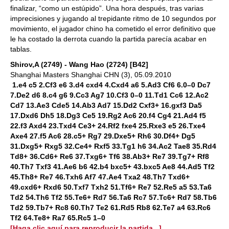
finalizar, “como un estúpido”. Una hora después, tras varias
imprecisiones y jugando al trepidante ritmo de 10 segundos por
movimiento, el jugador chino ha cometido el error definitivo que
le ha costado la derrota cuando la partida parecía acabar en
tablas.
Shirov,A (2749) - Wang Hao (2724) [B42]
Shanghai Masters Shanghai CHN (3), 05.09.2010
1.e4 c5 2.Cf3 e6 3.d4 cxd4 4.Cxd4 a6 5.Ad3 Cf6 6.0–0 Dc7
7.De2 d6 8.c4 g6 9.Cc3 Ag7 10.Cf3 0–0 11.Td1 Cc6 12.Ac2
Cd7 13.Ae3 Cde5 14.Ab3 Ad7 15.Dd2 Cxf3+ 16.gxf3 Da5
17.Dxd6 Dh5 18.Dg3 Ce5 19.Rg2 Ac6 20.f4 Cg4 21.Ad4 f5
22.f3 Axd4 23.Txd4 Ce3+ 24.Rf2 fxe4 25.Rxe3 e5 26.Txe4
Axe4 27.f5 Ac6 28.c5+ Rg7 29.Dxe5+ Rh6 30.Df4+ Dg5
31.Dxg5+ Rxg5 32.Ce4+ Rxf5 33.Tg1 h6 34.Ac2 Tae8 35.Rd4
Td8+ 36.Cd6+ Re6 37.Txg6+ Tf6 38.Ab3+ Re7 39.Tg7+ Rf8
40.Th7 Txf3 41.Ae6 b6 42.b4 bxc5+ 43.bxc5 Ae8 44.Ad5 Tf2
45.Th8+ Re7 46.Txh6 Af7 47.Ae4 Txa2 48.Th7 Txd6+
49.cxd6+ Rxd6 50.Txf7 Txh2 51.Tf6+ Re7 52.Re5 a5 53.Ta6
Td2 54.Th6 Tf2 55.Te6+ Rd7 56.Ta6 Rc7 57.Tc6+ Rd7 58.Tb6
Td2 59.Tb7+ Rc8 60.Th7 Te2 61.Rd5 Rb8 62.Te7 a4 63.Rc6
Tf2 64.Te8+ Ra7 65.Rc5 1–0
[Haga clic aquí para reproducir la partida...]