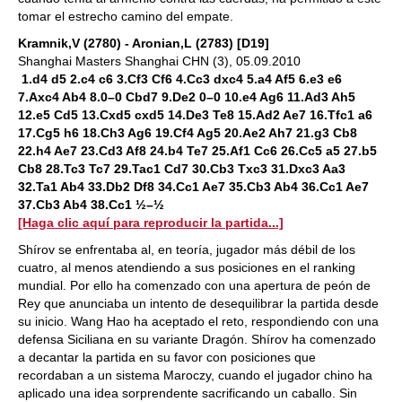
tomar el estrecho camino del empate.
Kramnik,V (2780) - Aronian,L (2783) [D19]
Shanghai Masters Shanghai CHN (3), 05.09.2010
1.d4 d5 2.c4 c6 3.Cf3 Cf6 4.Cc3 dxc4 5.a4 Af5 6.e3 e6
7.Axc4 Ab4 8.0–0 Cbd7 9.De2 0–0 10.e4 Ag6 11.Ad3 Ah5
12.e5 Cd5 13.Cxd5 cxd5 14.De3 Te8 15.Ad2 Ae7 16.Tfc1 a6
17.Cg5 h6 18.Ch3 Ag6 19.Cf4 Ag5 20.Ae2 Ah7 21.g3 Cb8
22.h4 Ae7 23.Cd3 Af8 24.b4 Te7 25.Af1 Cc6 26.Cc5 a5 27.b5
Cb8 28.Tc3 Tc7 29.Tac1 Cd7 30.Cb3 Txc3 31.Dxc3 Aa3
32.Ta1 Ab4 33.Db2 Df8 34.Cc1 Ae7 35.Cb3 Ab4 36.Cc1 Ae7
37.Cb3 Ab4 38.Cc1 ½–½
[Haga clic aquí para reproducir la partida...]
Shírov se enfrentaba al, en teoría, jugador más débil de los
cuatro, al menos atendiendo a sus posiciones en el ranking
mundial. Por ello ha comenzado con una apertura de peón de
Rey que anunciaba un intento de desequilibrar la partida desde
su inicio. Wang Hao ha aceptado el reto, respondiendo con una
defensa Siciliana en su variante Dragón. Shírov ha comenzado
a decantar la partida en su favor con posiciones que
recordaban a un sistema Maroczy, cuando el jugador chino ha
aplicado una idea sorprendente sacrificando un caballo. Sin