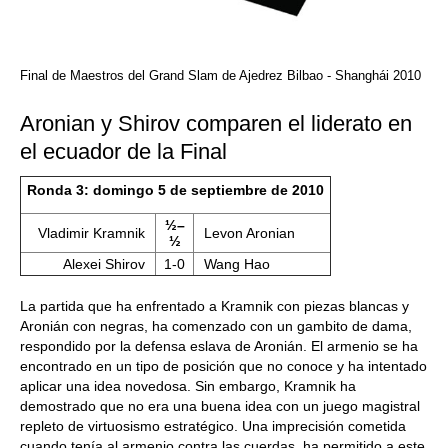
Final de Maestros del Grand Slam de Ajedrez Bilbao - Shanghái 2010
Aronian y Shirov comparen el liderato en
el ecuador de la Final
Ronda 3: domingo 5 de septiembre de 2010
½–
Vladimir Kramnik
Levon Aronian
½
Alexei Shirov
1-0
Wang Hao
La partida que ha enfrentado a Kramnik con piezas blancas y
Aronián con negras, ha comenzado con un gambito de dama,
respondido por la defensa eslava de Aronián. El armenio se ha
encontrado en un tipo de posición que no conoce y ha intentado
aplicar una idea novedosa. Sin embargo, Kramnik ha
demostrado que no era una buena idea con un juego magistral
repleto de virtuosismo estratégico. Una imprecisión cometida
cuando tenía al armenio contra las cuerdas, ha permitido a este