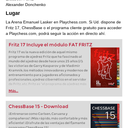
Alexander Donchenko
Lugar
La Arena Emanuel Lasker en Playchess.com. Si Ud. dispone de
Fritz 17, ChessBase o el programa cliente gratuito para acceder
a Playchess.com, podrá seguir la acción en directo ahí.
Fritz 17 Incluye el módulo FAT FRITZ
Fritz 17 es la nueva edición de aquel mismo
programa de ajedrez Fritz que ha fascinado al
mundo del ajedrez desde hace unos 25 años (¡!):
las victorias de Garry Kasparov y de Vladimir
Kramnik; los métodos innovadores y modernos de
entrenamiento para jugadores aficionados y
profesionales; ajedrez cibernético en el servidor
de Fritz, etc. Fritz es “el programa de ajedrez más
popular de Alemania” (Der Spiegel) y ofrece todo
Más...
lo que necesita el ajedrecista. La novedad más
espectacular: Fritz 17 incluye el módulo basado
en una red neuronal de inteligencia artificial, "Fat
ChessBase 15 - Download
Fritz".
¡Entrenarse como Carlsen, Caruana y
compañeros! ¡Más rápido, más confortable y más
eficiente! ¡Disfrute de las ventajas del flamante
programa ChessBase 15!