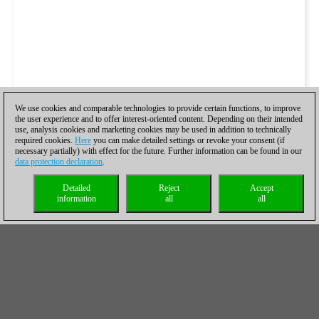
We use cookies and comparable technologies to provide certain functions, to improve
the user experience and to offer interest-oriented content. Depending on their intended
use, analysis cookies and marketing cookies may be used in addition to technically
required cookies.
Here
you can make detailed settings or revoke your consent (if
necessary partially) with effect for the future. Further information can be found in our
data protection declaration
.
Detailed
Reject
Accept
information
all
all