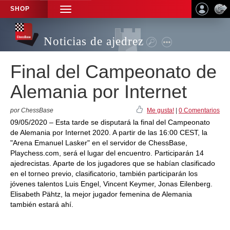
SHOP
TOGGLE
NAVIGATION
Noticias de ajedrez
Final del Campeonato de
Alemania por Internet
por ChessBase
Me gusta!
|
0 Comentarios
09/05/2020 – Esta tarde se disputará la final del Campeonato
de Alemania por Internet 2020. A partir de las 16:00 CEST, la
"Arena Emanuel Lasker" en el servidor de ChessBase,
Playchess.com, será el lugar del encuentro. Participarán 14
ajedrecistas. Aparte de los jugadores que se habían clasificado
en el torneo previo, clasificatorio, también participarán los
jóvenes talentos Luis Engel, Vincent Keymer, Jonas Eilenberg.
Elisabeth Pähtz, la mejor jugador femenina de Alemania
también estará ahí.