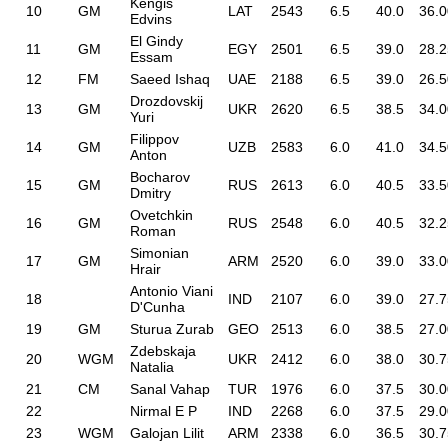
Kengis
10
GM
LAT
2543
6.5
40.0
36.0
Edvins
El Gindy
11
GM
EGY
2501
6.5
39.0
28.2
Essam
12
FM
Saeed Ishaq
UAE
2188
6.5
39.0
26.5
Drozdovskij
13
GM
UKR
2620
6.5
38.5
34.0
Yuri
Filippov
14
GM
UZB
2583
6.0
41.0
34.5
Anton
Bocharov
15
GM
RUS
2613
6.0
40.5
33.5
Dmitry
Ovetchkin
16
GM
RUS
2548
6.0
40.5
32.2
Roman
Simonian
17
GM
ARM
2520
6.0
39.0
33.0
Hrair
Antonio Viani
18
IND
2107
6.0
39.0
27.7
D'Cunha
19
GM
Sturua Zurab
GEO
2513
6.0
38.5
27.0
Zdebskaja
20
WGM
UKR
2412
6.0
38.0
30.7
Natalia
21
CM
Sanal Vahap
TUR
1976
6.0
37.5
30.0
22
Nirmal E P
IND
2268
6.0
37.5
29.0
23
WGM
Galojan Lilit
ARM
2338
6.0
36.5
30.7