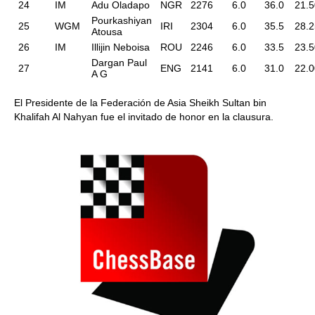
24
IM
Adu Oladapo
NGR
2276
6.0
36.0
21.5
Pourkashiyan
25
WGM
IRI
2304
6.0
35.5
28.2
Atousa
26
IM
Illijin Neboisa
ROU
2246
6.0
33.5
23.5
Dargan Paul
27
ENG
2141
6.0
31.0
22.0
A G
El Presidente de la Federación de Asia Sheikh Sultan bin
Khalifah Al Nahyan fue el invitado de honor en la clausura.