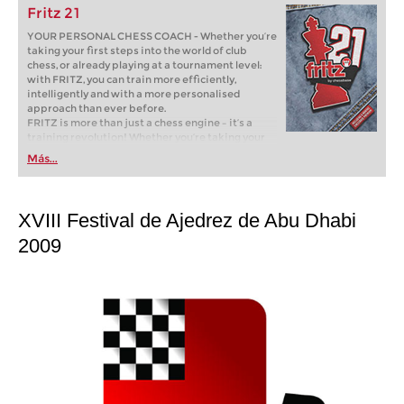
Fritz 21
YOUR PERSONAL CHESS COACH - Whether you’re
taking your first steps into the world of club
chess, or already playing at a tournament level:
with FRITZ, you can train more efficiently,
intelligently and with a more personalised
approach than ever before.
FRITZ is more than just a chess engine – it’s a
training revolution! Whether you’re taking your
first steps into the world of club chess, or already
Más...
playing at a tournament level: with FRITZ, you can
train more efficiently, intelligently and with a
more personalised approach than ever before.
XVIII Festival de Ajedrez de Abu Dhabi
2009