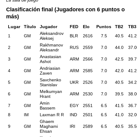
La sala de juego
Clasificación final (Jugadores con 6 puntos o
más)
Lugar
Título
Jugador
FED
Elo
Puntos
TB2
TB
Aleksandrov
1
GM
BLR
2616
7.5
40.5
41.2
Aleksej
Rakhmanov
2
GM
RUS
2559
7.0
44.0
37.0
Aleksandr
Anastasian
3
GM
ARM
2566
7.0
42.5
39.7
Ashot
Andriasian
4
GM
ARM
2585
7.0
42.0
41.2
Zaven
Savchenko
5
GM
UKR
2526
7.0
40.5
34.2
Stanislav
Melkumyan
6
GM
ARM
2530
7.0
39.5
38.0
Hrant
Amin
7
GM
EGY
2551
6.5
41.5
36.7
Bassem
8
IM
Laxman R R
IND
2501
6.5
41.0
32.0
Ghaem
9
GM
Maghami
IRI
2589
6.5
40.5
35.5
Ehsan