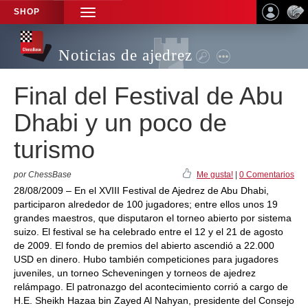
SHOP
TOGGLE
NAVIGATION
Noticias de ajedrez
Final del Festival de Abu
Dhabi y un poco de
turismo
por ChessBase
Me gusta!
|
0 Comentarios
28/08/2009 – En el XVIII Festival de Ajedrez de Abu Dhabi,
participaron alrededor de 100 jugadores; entre ellos unos 19
grandes maestros, que disputaron el torneo abierto por sistema
suizo. El festival se ha celebrado entre el 12 y el 21 de agosto
de 2009. El fondo de premios del abierto ascendió a 22.000
USD en dinero. Hubo también competiciones para jugadores
juveniles, un torneo Scheveningen y torneos de ajedrez
relámpago. El patronazgo del acontecimiento corrió a cargo de
H.E. Sheikh Hazaa bin Zayed Al Nahyan, presidente del Consejo