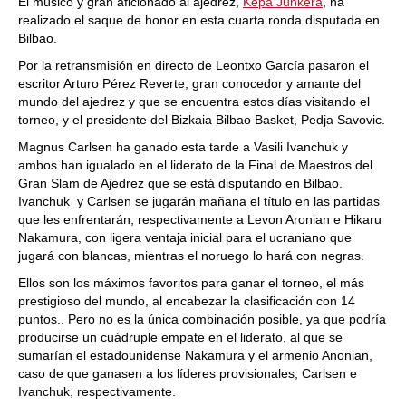
El músico y gran aficionado al ajedrez,
Kepa Junkera
, ha
realizado el saque de honor en esta cuarta ronda disputada en
Bilbao.
Por la retransmisión en directo de Leontxo García pasaron el
escritor Arturo Pérez Reverte, gran conocedor y amante del
mundo del ajedrez y que se encuentra estos días visitando el
torneo, y el presidente del Bizkaia Bilbao Basket, Pedja Savovic.
Magnus Carlsen ha ganado esta tarde a Vasili Ivanchuk y
ambos han igualado en el liderato de la Final de Maestros del
Gran Slam de Ajedrez que se está disputando en Bilbao.
Ivanchuk y Carlsen se jugarán mañana el título en las partidas
que les enfrentarán, respectivamente a Levon Aronian e Hikaru
Nakamura, con ligera ventaja inicial para el ucraniano que
jugará con blancas, mientras el noruego lo hará con negras.
Ellos son los máximos favoritos para ganar el torneo, el más
prestigioso del mundo, al encabezar la clasificación con 14
puntos.. Pero no es la única combinación posible, ya que podría
producirse un cuádruple empate en el liderato, al que se
sumarían el estadounidense Nakamura y el armenio Anonian,
caso de que ganasen a los líderes provisionales, Carlsen e
Ivanchuk, respectivamente.