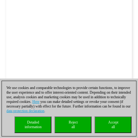
We use cookies and comparable technologies to provide certain functions, to improve
the user experience and to offer interest-oriented content. Depending on their intended
use, analysis cookies and marketing cookies may be used in addition to technically
required cookies.
Here
you can make detailed settings or revoke your consent (if
necessary partially) with effect for the future. Further information can be found in our
data protection declaration
.
Detailed
Reject
Accept
information
all
all