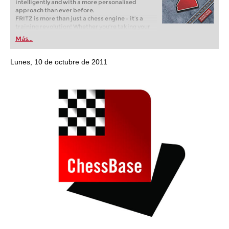
intelligently and with a more personalised
approach than ever before.
FRITZ is more than just a chess engine – it’s a
training revolution! Whether you’re taking your
first steps into the world of club chess, or already
Más...
playing at a tournament level: with FRITZ, you can
train more efficiently, intelligently and with a
more personalised approach than ever before.
Lunes, 10 de octubre de 2011