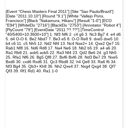
[Event "Chess Masters Final 2011"] [Site "Sao Paulo/Brazil"]
[Date "2011.10.10"] [Round "9.1"] [White "Vallejo Pons,
Francisco"] [Black "Nakamura, Hikaru"] [Result "1-0"] [ECO
"E94"] [WhiteElo "2716"] [BlackElo "2753"] [Annotator "Robot 4"]
[PlyCount "79"] [EventDate "2011.??.??"] [TimeControl
"40/5400+10:3600+10"] 1. Nf3 Nf6 2. c4 g6 3. Nc3 Bg7 4. e4 d6
5. d4 O-O 6. Be2 Nbd7 7. Be3 e5 8. O-O Re8 9. dxe5 dxe5 10.
b4 c6 11. c5 Nh5 12. Nd2 Nf4 13. Nc4 Nxe2+ 14. Qxe2 Qe7 15.
Rab1 Nf8 16. Nd6 Rd8 17. Na4 Ne6 18. Nb2 b5 19. a4 a6 20.
Ra1 Rb8 21. axb5 axb5 22. Ra3 Nf4 23. Qd2 Be6 24. g3 Nh5
25. Rfa1 Nf6 26. Bg5 Qf8 27. Bxf6 Bxf6 28. Nd3 Be7 29. Nxe5
Bxd6 30. cxd6 Rxd6 31. Qc3 Rbd8 32. h4 Qe8 33. Ra6 f6 34.
Nf3 Bg4 35. Qb3+ Kh8 36. Nh2 Qxe4 37. Nxg4 Qxg4 38. Qf7
Qf3 39. Rf1 Rd1 40. Ra1 1-0