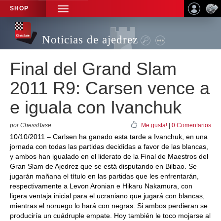
SHOP
TOGGLE
NAVIGATION
Noticias de ajedrez
Final del Grand Slam
2011 R9: Carsen vence a
e iguala con Ivanchuk
por ChessBase
Me gusta!
|
0 Comentarios
10/10/2011 – Carlsen ha ganado esta tarde a Ivanchuk, en una
jornada con todas las partidas decididas a favor de las blancas,
y ambos han igualado en el liderato de la Final de Maestros del
Gran Slam de Ajedrez que se está disputando en Bilbao. Se
jugarán mañana el título en las partidas que les enfrentarán,
respectivamente a Levon Aronian e Hikaru Nakamura, con
ligera ventaja inicial para el ucraniano que jugará con blancas,
mientras el noruego lo hará con negras. Si ambos perdieran se
produciría un cuádruple empate. Hoy también le toco mojarse al