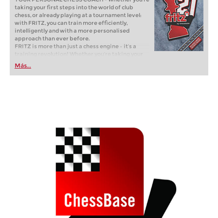
taking your first steps into the world of club
chess, or already playing at a tournament level:
with FRITZ, you can train more efficiently,
intelligently and with a more personalised
approach than ever before.
FRITZ is more than just a chess engine – it’s a
training revolution! Whether you’re taking your
first steps into the world of club chess, or already
Más...
playing at a tournament level: with FRITZ, you can
train more efficiently, intelligently and with a
more personalised approach than ever before.