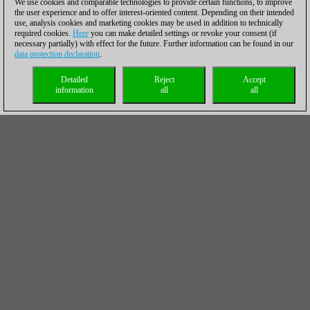
We use cookies and comparable technologies to provide certain functions, to improve
the user experience and to offer interest-oriented content. Depending on their intended
use, analysis cookies and marketing cookies may be used in addition to technically
required cookies.
Here
you can make detailed settings or revoke your consent (if
necessary partially) with effect for the future. Further information can be found in our
data protection declaration
.
Detailed
Reject
Accept
information
all
all