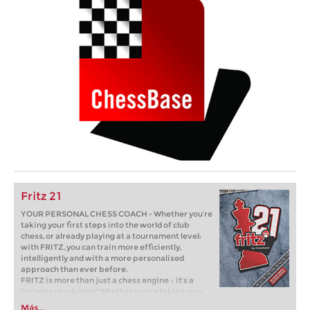
Fritz 21
YOUR PERSONAL CHESS COACH - Whether you’re
taking your first steps into the world of club
chess, or already playing at a tournament level:
with FRITZ, you can train more efficiently,
intelligently and with a more personalised
approach than ever before.
FRITZ is more than just a chess engine – it’s a
training revolution! Whether you’re taking your
first steps into the world of club chess, or already
Más...