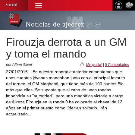
SHOP
TOGGLE
NAVIGATION
Noticias de ajedrez
Firouzja derrota a un GM
y toma el mando
por Albert Silver
Me gusta!
|
0 Comentarios
27/01/2016 – En nuestro reportaje anterior comentamos que
unos cuantos jóvenes mandaban junto con el principal favorito
del torneo, el GM Maghami, que tiene más de 100 puntos Elo
más que ellos. Se suponía que al cabo de unas rondas
impondría su "autoridad", pero una magnífica victoria a cargo
de Alireza Firouzja en la ronda 9 ha colocado al chaval de 12
años en el primer puesto como líder en solitario. Irán
actualizado...