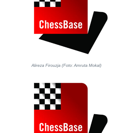
Alireza Firouzja (Foto: Amruta Mokal)