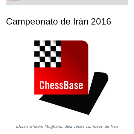
playing at a tournament level: with FRITZ, you can
train more efficiently, intelligently and with a
more personalised approach than ever before.
Campeonato de Irán 2016
Ehsan Ghaem Maghami, diez veces campeón de Irán