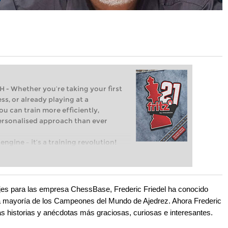
Whether you’re taking your first
ss, or already playing at a
ou can train more efficiently,
personalised approach than ever
engine – it’s a training revolution!
t steps into the world of club chess,
ent level: with FRITZ, you can train
 and with a more personalised
ajes para las empresa ChessBase, Frederic Friedel ha conocido
la mayoría de los Campeones del Mundo de Ajedrez. Ahora Frederic
las historias y anécdotas más graciosas, curiosas e interesantes.