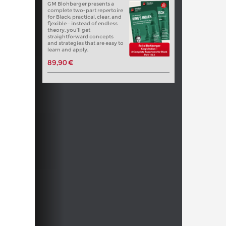
GM Blohberger presents a
complete two-part repertoire
for Black: practical, clear, and
flexible – instead of endless
theory, you’ll get
straightforward concepts
and strategies that are easy to
learn and apply.
89,90 €