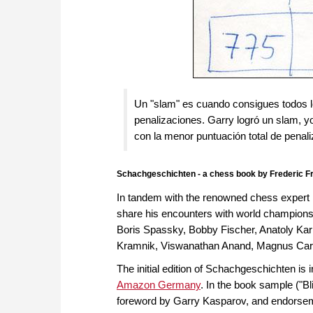
Un "slam" es cuando consigues todos l
penalizaciones. Garry logró un slam, yo
con la menor puntuación total de penali
Schachgeschichten - a chess book by Frederic Fr
In tandem with the renowned chess expert P
share his encounters with world champions M
Boris Spassky, Bobby Fischer, Anatoly Kar
Kramnik, Viswanathan Anand, Magnus Car
The initial edition of Schachgeschichten i
Amazon Germany
. In the book sample ("B
foreword by Garry Kasparov, and endorsem