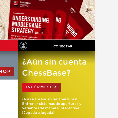
CONECTAR
¿Aún sin cuenta
ChessBase?
HOP
INFÓRMESE >
¡Así se aprenden las aperturas!
Entrenar sistemas de aperturas y
variantes de manera interactiva.
¡Jugada a jugada!