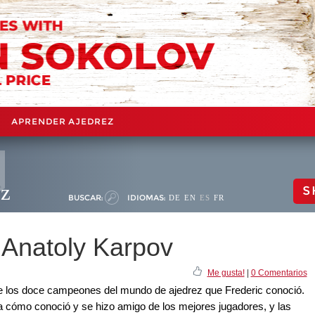
APRENDER AJEDREZ
ez
S
BUSCAR:
IDIOMAS:
DE
EN
ES
FR
 Anatoly Karpov
Me gusta!
|
0 Comentarios
de los doce campeones del mundo de ajedrez que Frederic conoció.
a cómo conoció y se hizo amigo de los mejores jugadores, y las