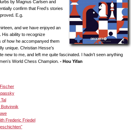
 blurbs by Magnus Carlsen and
ially confirm that Fred's stories
proved. E.g.
 thirteen, and we have enjoyed an
 His ability to recognize
ions of how he accompanyed them
ally unique. Christian Hesse’s
 new to me, and left me quite fascinated. I hadn’t seen anything
e Women's World Chess Champion.
- Hou Yifan
Fischer
 Spassky
 Tal
 Botvinnik
Euwe
ith Frederic Friedel
eschichten"