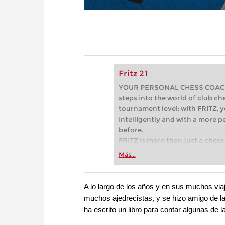
Fritz 21
YOUR PERSONAL CHESS COACH - 
steps into the world of club che
tournament level: with FRITZ, y
intelligently and with a more 
before.
FRITZ is more than just a chess 
Whether you’re taking your firs
Más...
or already playing at a tournam
more efficiently, intelligently
approach than ever before.
A lo largo de los años y en sus muchos vi
muchos ajedrecistas, y se hizo amigo de 
ha escrito un libro para contar algunas de 