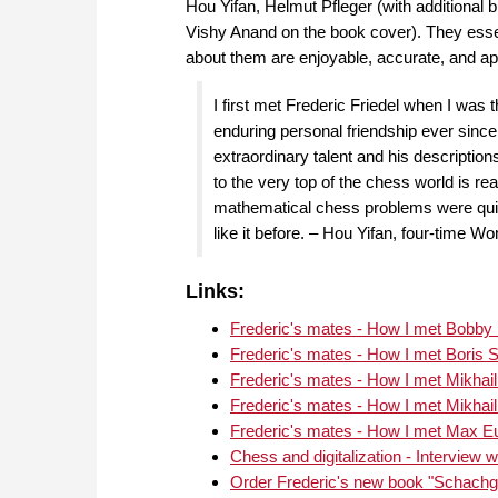
Hou Yifan, Helmut Pfleger (with additional
Vishy Anand on the book cover). They essent
about them are enjoyable, accurate, and ap
I first met Frederic Friedel when I was
enduring personal friendship ever since.
extraordinary talent and his descript
to the very top of the chess world is re
mathematical chess problems were quite
like it before. – Hou Yifan, four-tim
Links:
Frederic's mates - How I met Bobby 
Frederic's mates - How I met Boris
Frederic's mates - How I met Mikhail
Frederic's mates - How I met Mikhail
Frederic's mates - How I met Max 
Chess and digitalization - Interview w
Order Frederic's new book "Schachg