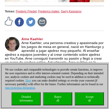
Temas:
Frederic Friedel
,
Frederics mates
,
Garry Kasparov
Arne Kaehler
Arne Kaehler, una persona creativa y apasionada por
los juegos de mesa en general, nació en Hamburgo y
aprendió a jugar ajedrez muy pequeño. Al enseñar
ajedrez a equipos juveniles y al crear contenido sobre ajedrez
en YouTube, Arne consiguió transmitir su pasión y llegó a crear
un curso de ajedrez online. Actualmente, Arne publica en la
página inglesa de ChessBase, enfocándose en producir
We use cookies and comparable technologies to provide certain functions, to improve
artículos entretenidos y de promoción.
the user experience and to offer interest-oriented content. Depending on their intended
use, analysis cookies and marketing cookies may be used in addition to technically
required cookies.
Here
you can make detailed settings or revoke your consent (if
necessary partially) with effect for the future. Further information can be found in our
data protection declaration
.
Política de privacidad
|
Pie de imprenta
|
Para contactar
|
Cookies Management
|
Detailed
Reject
Accept
Licencias
|
Compliance Hotline
|
Inicio
information
all
all
© 2017 ChessBase GmbH | Osterbekstraße 90a | 22083 Hamburgo | Alemania
coldest news