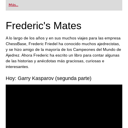
first steps into the world of club chess, or already
Más...
playing at a tournament level: with FRITZ, you can
train more efficiently, intelligently and with a
more personalised approach than ever before.
Frederic's Mates
A lo largo de los años y en sus muchos viajes para las empresa
ChessBase, Frederic Friedel ha conocido muchos ajedrecistas,
y se hizo amigo de la mayoría de los Campeones del Mundo de
Ajedrez. Ahora Frederic ha escrito un libro para contar algunas
de las historias y anécdotas más graciosas, curiosas e
interesantes.
Hoy: Garry Kasparov (segunda parte)