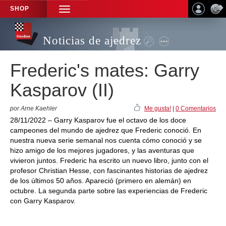
SHOP
TOGGLE
NAVIGATION
Noticias de ajedrez
Frederic's mates: Garry
Kasparov (II)
por Arne Kaehler
Me gusta!
|
0 Comentarios
28/11/2022 – Garry Kasparov fue el octavo de los doce
campeones del mundo de ajedrez que Frederic conoció. En
nuestra nueva serie semanal nos cuenta cómo conoció y se
hizo amigo de los mejores jugadores, y las aventuras que
vivieron juntos. Frederic ha escrito un nuevo libro, junto con el
profesor Christian Hesse, con fascinantes historias de ajedrez
de los últimos 50 años. Apareció (primero en alemán) en
octubre. La segunda parte sobre las experiencias de Frederic
con Garry Kasparov.