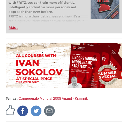
with FRITZ, you can train more efficiently,
intelligently and with a more personalised
approach than ever before.
FRITZ is more than just a chess engine – it’s a
training revolution! Whether you’re taking your
first steps into the world of club chess, or already
Más...
playing at a tournament level: with FRITZ, you can
train more efficiently, intelligently and with a
more personalised approach than ever before.
Temas:
Campeonato Mundial 2008 Anand - Kramnik