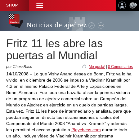
SHOP
TOGGLE
NAVIGATION
Noticias de ajedrez
Fritz 11 les abre las
puertas al Mundial
por ChessBase
Me gusta!
|
0 Comentarios
14/10/2008 – Lo que Vishy Anand desea de Bonn, Fritz ya lo ha
vivido: en diciembre de 2006 se impuso a Vladimir Kramnik por
4:2 en el mismo Palacio Federal de Arte y Exposiciones en
Bonn, Alemania. Fue toda una hazaña al ser la primera victoria
de un programa de ajedrez comercial sobre un Campeón del
Mundo de Ajedrez en ejercicio en un duelo de partidas largas.
Esta vez, Fritz 11 les hace de intermediario y analista, para que
puedan seguir en directo las retransmisiones oficiales del
Campeonato del Mundo 2008 "Anand vs. Kramnik" y además
les permitirá el acceso gratuito a
Playchess.com
durante todo
un año. Incluye vídeo de Vladimir Kramnik por sistema