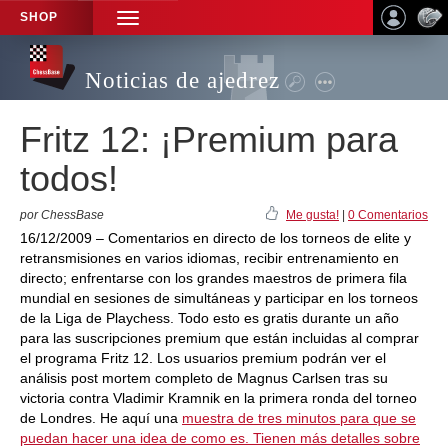
SHOP
TOGGLE
NAVIGATION
Noticias de ajedrez
Fritz 12: ¡Premium para
todos!
por ChessBase
Me gusta!
|
0 Comentarios
16/12/2009 – Comentarios en directo de los torneos de elite y
retransmisiones en varios idiomas, recibir entrenamiento en
directo; enfrentarse con los grandes maestros de primera fila
mundial en sesiones de simultáneas y participar en los torneos
de la Liga de Playchess. Todo esto es gratis durante un año
para las suscripciones premium que están incluidas al comprar
el programa Fritz 12. Los usuarios premium podrán ver el
análisis post mortem completo de Magnus Carlsen tras su
victoria contra Vladimir Kramnik en la primera ronda del torneo
de Londres. He aquí una
muestra de tres minutos para que se
puedan hacer una idea de como es. Tienen más detalles sobre