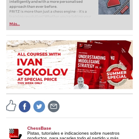
intelligently and with a more personalised
approach than ever before.
FRITZ is more than just a chess engine – it’s a
training revolution! Whether you’re taking your
first steps into the world of club chess, or already
Más...
playing at a tournament level: with FRITZ, you can
train more efficiently, intelligently and with a
more personalised approach than ever before.
ChessBase
Pistas, tutoriales e indicaciones sobre nuestros
productos, para sacarles todo el partido y más.