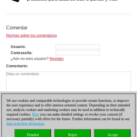
Comentar
Normas sobre los comentarios
Usuario
Contraseña
¿Aún no eres usuario?
Registro
Comentario
We use cookies and comparable technologies to provide certain functions, to improve
the user experience and to offer interest-oriented content. Depending on their intended
use, analysis cookies and marketing cookies may be used in addition to technically
required cookies.
Here
you can make detailed settings or revoke your consent (if
necessary partially) with effect for the future. Further information can be found in our
data protection declaration
.
Política de privacidad
|
Pie de imprenta
|
Para contactar
|
Cookies Management
|
Detailed
Reject
Accept