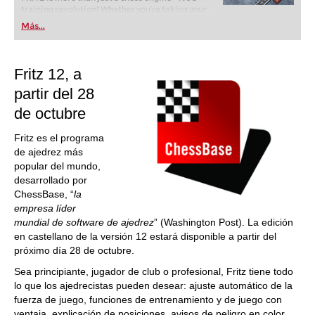
training revolution! Whether you’re taking your
first steps into the world of club chess, or already
Más...
playing at a tournament level: with FRITZ, you can
train more efficiently, intelligently and with a
more personalised approach than ever before.
Fritz 12, a
partir del 28
de octubre
Fritz es el programa
de ajedrez más
popular del mundo,
desarrollado por
ChessBase, “
la
empresa líder
mundial de software de ajedrez
” (Washington Post). La edición
en castellano de la versión 12 estará disponible a partir del
próximo día 28 de octubre.
Sea principiante, jugador de club o profesional, Fritz tiene todo
lo que los ajedrecistas pueden desear: ajuste automático de la
fuerza de juego, funciones de entrenamiento y de juego con
ventaja, explicación de posiciones, avisos de peligro en color,