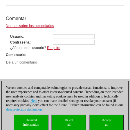
Comentar
Normas sobre los comentarios
Usuario
Contraseña
¿Aún no eres usuario?
Registro
Comentario
We use cookies and comparable technologies to provide certain functions, to improve
the user experience and to offer interest-oriented content. Depending on their intended
use, analysis cookies and marketing cookies may be used in addition to technically
required cookies.
Here
you can make detailed settings or revoke your consent (if
necessary partially) with effect for the future. Further information can be found in our
data protection declaration
.
Política de privacidad
|
Pie de imprenta
|
Para contactar
|
Cookies Management
|
Detailed
Reject
Accept
Licencias
|
Compliance Hotline
|
Inicio
information
all
all
© 2017 ChessBase GmbH | Osterbekstraße 90a | 22083 Hamburgo | Alemania