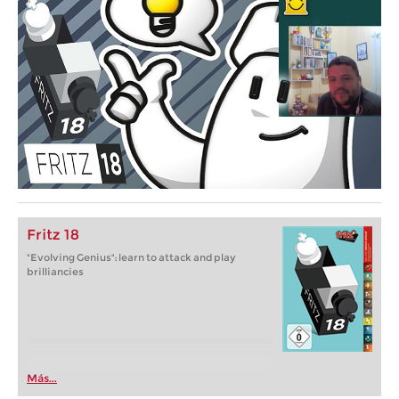
Fritz 18
"Evolving Genius": learn to attack and play
brilliancies
Más...