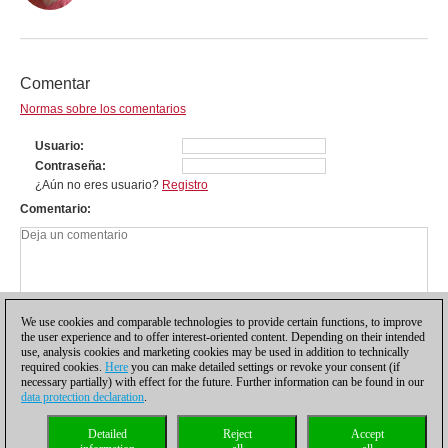
Comentar
Normas sobre los comentarios
Usuario
Contraseña
¿Aún no eres usuario?
Registro
Comentario
We use cookies and comparable technologies to provide certain functions, to improve
the user experience and to offer interest-oriented content. Depending on their intended
use, analysis cookies and marketing cookies may be used in addition to technically
required cookies.
Here
you can make detailed settings or revoke your consent (if
necessary partially) with effect for the future. Further information can be found in our
data protection declaration
.
Política de privacidad
|
Pie de imprenta
|
Para contactar
|
Cookies Management
|
Detailed
Reject
Accept
Licencias
|
Compliance Hotline
|
Inicio