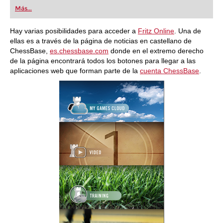
first steps into the world of club chess, or already
Más...
playing at a tournament level: with FRITZ, you can
train more efficiently, intelligently and with a
more personalised approach than ever before.
Hay varias posibilidades para acceder a
Fritz Online
. Una de
ellas es a través de la página de noticias en castellano de
ChessBase,
es.chessbase.com
donde en el extremo derecho
de la página encontrará todos los botones para llegar a las
aplicaciones web que forman parte de la
cuenta ChessBase
.