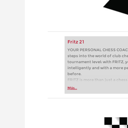
Fritz 21
YOUR PERSONAL CHESS COACH - 
steps into the world of club che
tournament level: with FRITZ, y
intelligently and with a more 
before.
FRITZ is more than just a chess 
Whether you’re taking your firs
Más...
or already playing at a tournam
more efficiently, intelligently
approach than ever before.