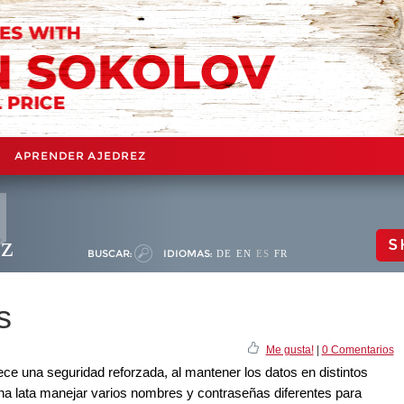
APRENDER AJEDREZ
ez
S
BUSCAR:
IDIOMAS:
DE
EN
ES
FR
s
Me gusta!
|
0 Comentarios
ce una seguridad reforzada, al mantener los datos en distintos
na lata manejar varios nombres y contraseñas diferentes para