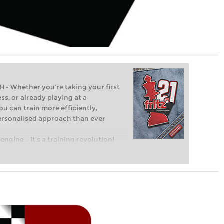
Whether you’re taking your first
ss, or already playing at a
ou can train more efficiently,
personalised approach than ever
engine – it’s a training revolution!
t steps into the world of club chess,
ent level: with FRITZ, you can train
 and with a more personalised