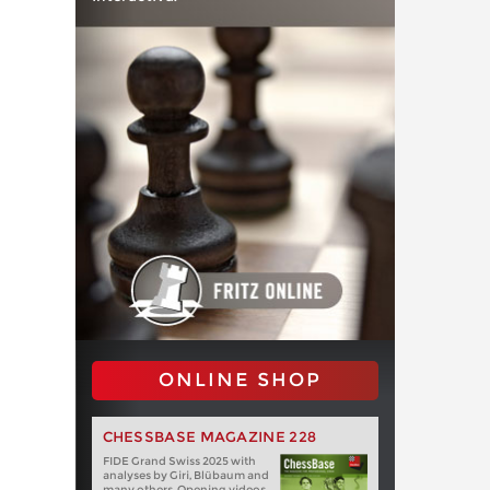
ONLINE SHOP
CHESSBASE MAGAZINE 228
FIDE Grand Swiss 2025 with
analyses by Giri, Blübaum and
many others. Opening videos