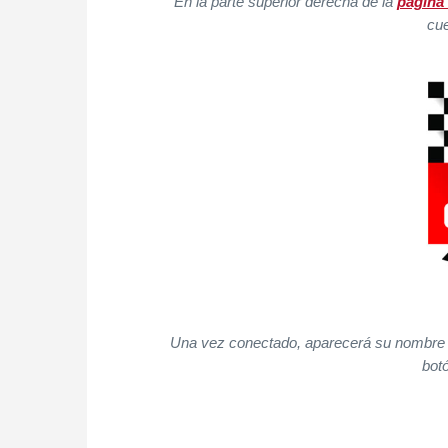
En la parte superior derecha de la
página 
cu
Una vez conectado, aparecerá su nombre de
bot