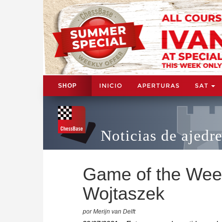
INICIO
APERTURAS
SAT
SHOP
Noticias de ajedr
Game of the Week
Wojtaszek
por Merijn van Delft