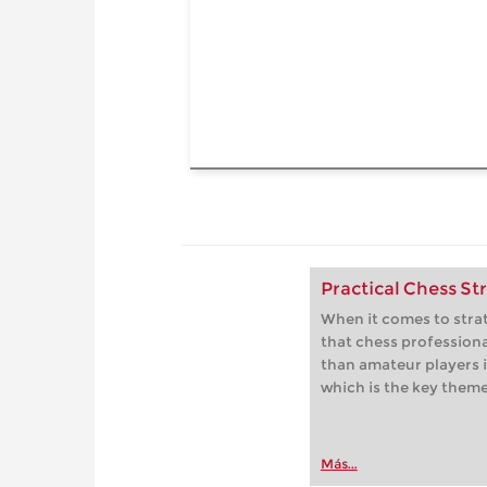
Practical Chess St
When it comes to strat
that chess profession
than amateur players i
which is the key theme
Más...