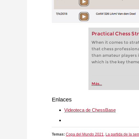
Practical Chess St
When it comes to strat
that chess profession
than amateur players i
which is the key theme
Más...
Enlaces
Videoteca de ChessBase
Temas:
Copa del Mundo 2021
,
La partida de la s