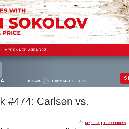
APRENDER AJEDREZ
ez
S
BUSCAR:
IDIOMAS:
DE
EN
ES
FR
 #474: Carlsen vs.
Me gusta!
|
0 Comentarios