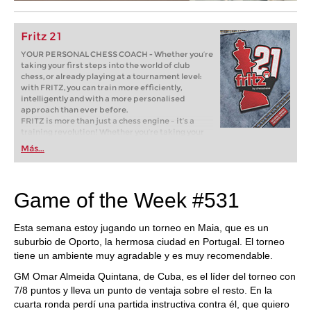
Fritz 21
YOUR PERSONAL CHESS COACH - Whether you’re
taking your first steps into the world of club
chess, or already playing at a tournament level:
with FRITZ, you can train more efficiently,
intelligently and with a more personalised
approach than ever before.
FRITZ is more than just a chess engine – it’s a
training revolution! Whether you’re taking your
first steps into the world of club chess, or already
Más...
playing at a tournament level: with FRITZ, you can
train more efficiently, intelligently and with a
more personalised approach than ever before.
Game of the Week #531
Esta semana estoy jugando un torneo en Maia, que es un
suburbio de Oporto, la hermosa ciudad en Portugal. El torneo
tiene un ambiente muy agradable y es muy recomendable.
GM Omar Almeida Quintana, de Cuba, es el líder del torneo con
7/8 puntos y lleva un punto de ventaja sobre el resto. En la
cuarta ronda perdí una partida instructiva contra él, que quiero