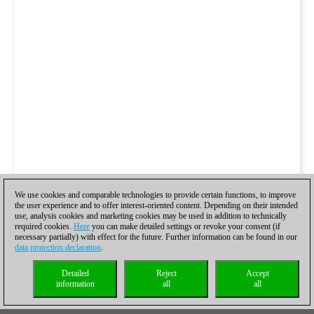
We use cookies and comparable technologies to provide certain functions, to improve
the user experience and to offer interest-oriented content. Depending on their intended
use, analysis cookies and marketing cookies may be used in addition to technically
required cookies.
Here
you can make detailed settings or revoke your consent (if
necessary partially) with effect for the future. Further information can be found in our
data protection declaration
.
Detailed
Reject
Accept
information
all
all