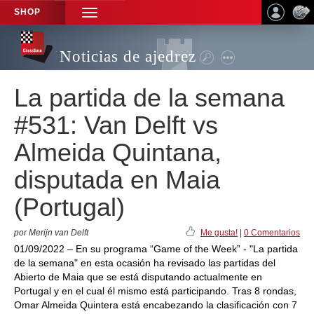
SHOP
TOGGLE
NAVIGATION
Noticias de ajedrez
La partida de la semana
#531: Van Delft vs
Almeida Quintana,
disputada en Maia
(Portugal)
por Merijn van Delft
Me gusta!
|
0 Comentarios
01/09/2022 – En su programa “Game of the Week” - "La partida
de la semana" en esta ocasión ha revisado las partidas del
Abierto de Maia que se está disputando actualmente en
Portugal y en el cual él mismo está participando. Tras 8 rondas,
Omar Almeida Quintera está encabezando la clasificación con 7