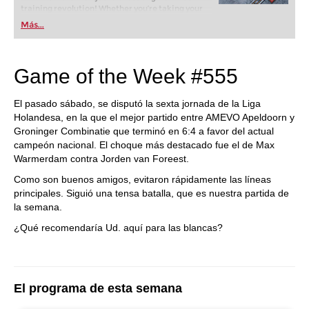
training revolution! Whether you’re taking your
first steps into the world of club chess, or already
Más...
playing at a tournament level: with FRITZ, you can
train more efficiently, intelligently and with a
more personalised approach than ever before.
Game of the Week #555
El pasado sábado, se disputó la sexta jornada de la Liga
Holandesa, en la que el mejor partido entre AMEVO Apeldoorn y
Groninger Combinatie que terminó en 6:4 a favor del actual
campeón nacional. El choque más destacado fue el de Max
Warmerdam contra Jorden van Foreest.
Como son buenos amigos, evitaron rápidamente las líneas
principales. Siguió una tensa batalla, que es nuestra partida de
la semana.
¿Qué recomendaría Ud. aquí para las blancas?
El programa de esta semana