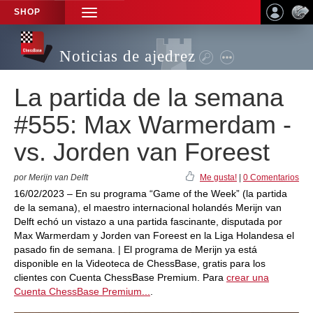
SHOP
TOGGLE
NAVIGATION
Noticias de ajedrez
La partida de la semana
#555: Max Warmerdam -
vs. Jorden van Foreest
por Merijn van Delft
Me gusta!
|
0 Comentarios
16/02/2023 – En su programa “Game of the Week” (la partida
de la semana), el maestro internacional holandés Merijn van
Delft echó un vistazo a una partida fascinante, disputada por
Max Warmerdam y Jorden van Foreest en la Liga Holandesa el
pasado fin de semana. | El programa de Merijn ya está
disponible en la Videoteca de ChessBase, gratis para los
clientes con Cuenta ChessBase Premium. Para
crear una
Cuenta ChessBase Premium...
.