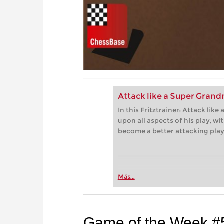
Attack like a Super Gran
In this Fritztrainer: Attack li
upon all aspects of his play, w
become a better attacking play
Más...
Game of the Week #