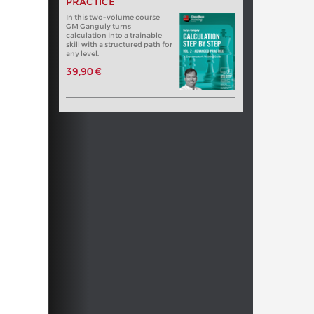
PRACTICE
In this two-volume course
GM Ganguly turns
calculation into a trainable
skill with a structured path for
any level.
39,90 €