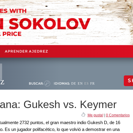
APRENDER AJEDREZ
ez
S
BUSCAR:
IDIOMAS:
DE
EN
ES
FR
mana: Gukesh vs. Keymer
Me gusta!
|
0 Comentarios
tualmente 2732 puntos, el gran maestro indio Gukesh D, de 16
 Es un jugador polifacético, lo que volvió a demostrar en una