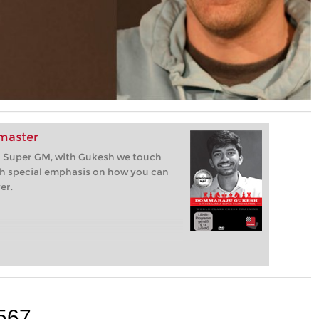
dmaster
ke a Super GM, with Gukesh we touch
ith special emphasis on how you can
er.
567