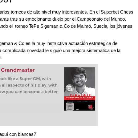
ios torneos de alto nivel muy interesantes. En el Superbet Chess
caras tras su emocionante duelo por el Campeonato del Mundo.
ndo el torneo TePe Sigeman & Co de Malmö, Suecia, los jóvenes
geman & Co es la muy instructiva actuación estratégica de
 complicada novedad le siguió una mejora sistemática de la
l.
er Grandmaster
tack like a Super GM, with
ll aspects of his play, with
ow you can become a better
 aquí con blancas?