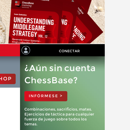
CONECTAR
¿Aún sin cuenta
ChessBase?
HOP
INFÓRMESE >
Combinaciones, sacrificios, mates.
Ejercicios de táctica para cualquier
fuerza de juego sobre todos los
temas.