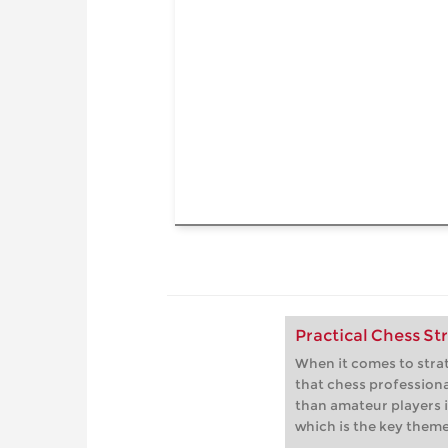
Practical Chess St
When it comes to strat
that chess profession
than amateur players i
which is the key theme