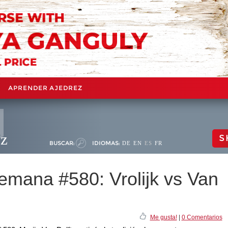
APRENDER AJEDREZ
ez
S
BUSCAR:
IDIOMAS:
DE
EN
ES
FR
semana #580: Vrolijk vs Van
Me gusta!
|
0 Comentarios