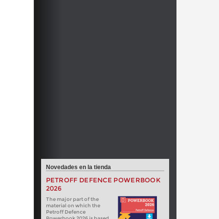
Novedades en la tienda
PETROFF DEFENCE POWERBOOK
2026
The major part of the
material on which the
Petroff Defence
Powerbook 2026 is based