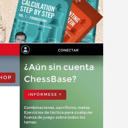
CONECTAR
¿Aún sin cuenta
ChessBase?
HOP
INFÓRMESE >
Combinaciones, sacrificios, mates.
Ejercicios de táctica para cualquier
fuerza de juego sobre todos los
temas.