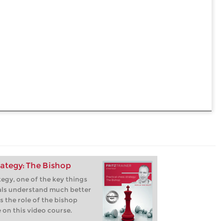
rategy: The Bishop
egy, one of the key things
als understand much better
s the role of the bishop
 on this video course.