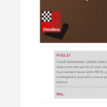
Fritz 21
YOUR PERSONAL CHESS COACH - 
steps into the world of club che
tournament level: with FRITZ, y
intelligently and with a more 
before.
FRITZ is more than just a chess 
Whether you’re taking your firs
Más...
or already playing at a tournam
more efficiently, intelligently