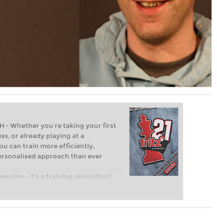
Whether you’re taking your first
ss, or already playing at a
ou can train more efficiently,
personalised approach than ever
engine – it’s a training revolution!
t steps into the world of club chess,
ent level: with FRITZ, you can train
 and with a more personalised