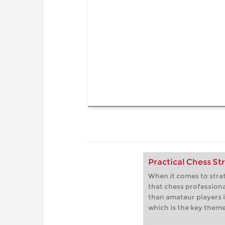
Practical Chess St
When it comes to strat
that chess profession
than amateur players i
which is the key theme