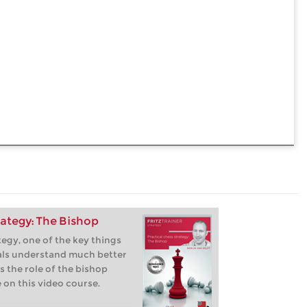
rategy: The Bishop
egy, one of the key things
als understand much better
s the role of the bishop
 on this video course.