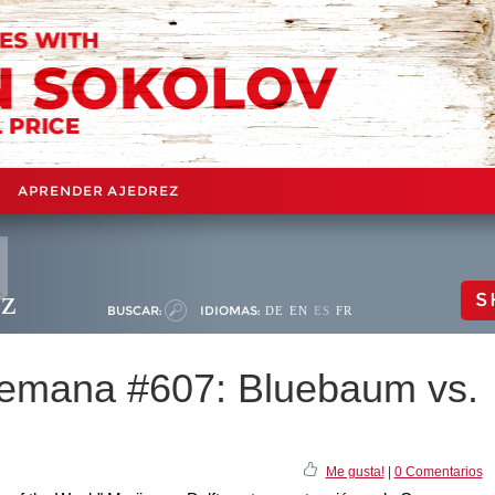
APRENDER AJEDREZ
ez
S
BUSCAR:
IDIOMAS:
DE
EN
ES
FR
 semana #607: Bluebaum vs.
Me gusta!
|
0 Comentarios