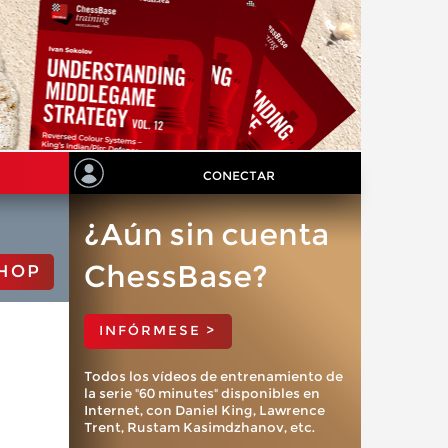
CONECTAR
¿Aún sin cuenta
ChessBase?
HOP
INFÓRMESE >
Todos los vídeos de entrenamiento de
la serie "60 minutes" disponibles en
Internet, con Daniel King, Lawrence
Trent, Rustam Kasimdzhanov, etc.