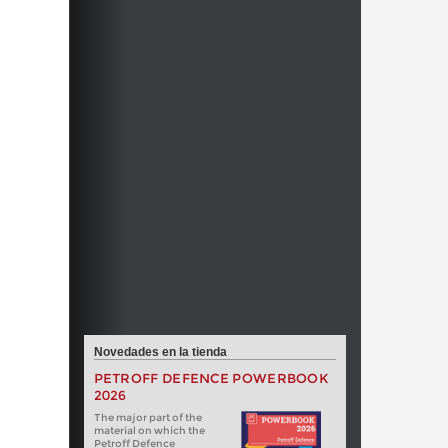
Novedades en la tienda
PETROFF DEFENCE POWERBOOK
2026
The major part of the
material on which the
Petroff Defence