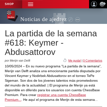
SHOP
TOGGLE
NAVIGATION
Noticias de ajedrez
La partida de la semana
#618: Keymer -
Abdusattorov
por Merijn van Delft
Me gusta!
|
0 Comentarios
10/05/2024 – En su nuevo programa "La partida de la semana",
Merijn van Delft analiza una emocionante partida disputada por
Vincent Keymer y Nodirbek Abdusattorov en el torneo TePe
Sigeman. Son dos de los jóvenes talentos más prometedores
del mundo de la actualidad. | El programa de Merijn ya está
disponible en diferido para los usuarios con cuenta ChessBase
Premium. Para crear
registrar una cuenta ChessBase
Premium...
. He aquí el programa de Merijn de esta semana...