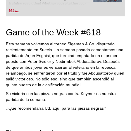
training revolution! Whether you’re taking your
first steps into the world of club chess, or already
Más...
playing at a tournament level: with FRITZ, you can
train more efficiently, intelligently and with a
more personalised approach than ever before.
Game of the Week #618
Esta semana volvemos al torneo Sigeman & Co. disputado
recientemente en Suecia. La semana pasada comentamos una
partida de Arjun Erigaisi, que terminó empatado en el primer
puesto con Peter Svidler y Nodirmbek Abdusattorov. Después
de que ambos jóvenes vencieran al veterano en la repesca
relámpago, se enfrentaron por el título y fue Abdusattorov quien
salió victorioso. No sólo eso, sino que también ascendió al
quinto puesto de la clasificación mundial.
Su victoria con las piezas negras contra Keymer es nuestra
partida de la semana.
¿Qué recomendaría Ud. aquí para las piezas negras?