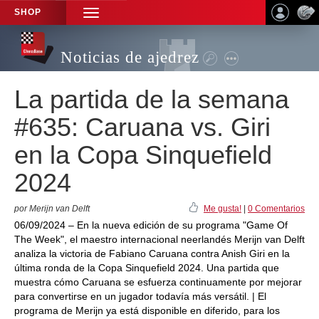
SHOP
TOGGLE
NAVIGATION
Noticias de ajedrez
La partida de la semana
#635: Caruana vs. Giri
en la Copa Sinquefield
2024
por Merijn van Delft
Me gusta!
|
0 Comentarios
06/09/2024 – En la nueva edición de su programa "Game Of
The Week", el maestro internacional neerlandés Merijn van Delft
analiza la victoria de Fabiano Caruana contra Anish Giri en la
última ronda de la Copa Sinquefield 2024. Una partida que
muestra cómo Caruana se esfuerza continuamente por mejorar
para convertirse en un jugador todavía más versátil. | El
programa de Merijn ya está disponible en diferido, para los