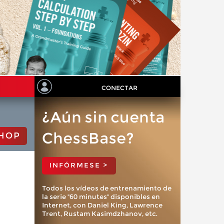
CONECTAR
¿Aún sin cuenta
ChessBase?
HOP
INFÓRMESE >
Todos los vídeos de entrenamiento de
la serie "60 minutes" disponibles en
Internet, con Daniel King, Lawrence
Trent, Rustam Kasimdzhanov, etc.