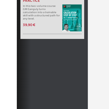
PRACTICE
In this two-volume course
GM Ganguly turns
calculation into a trainable
skill with a structured path for
any level.
39,90 €