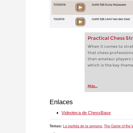
Practical Chess St
When it comes to strat
that chess profession
than amateur players i
which is the key theme
Más...
Enlaces
Videoteca de ChessBase
Temas:
La partida de la semana
,
The Game of the