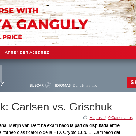
APRENDER AJEDREZ
ez
S
BUSCAR:
IDIOMAS:
DE
EN
ES
FR
: Carlsen vs. Grischuk
Me gusta!
|
0 Comentarios
a, Merijn van Delft ha examinado la partida disputada entre
 torneo clasificatorio de la FTX Crypto Cup. El Campeón del