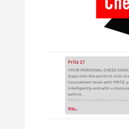
Fritz 21
YOUR PERSONAL CHESS COACH - 
steps into the world of club che
tournament level: with FRITZ, y
intelligently and with a more 
before.
FRITZ is more than just a chess 
Whether you’re taking your firs
Más...
or already playing at a tournam
more efficiently, intelligently
approach than ever before.