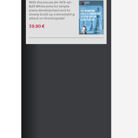
With the moves d4-Nf3-e3-
Bd3 White aims for simple
piece development and to
slowly build up a devastating
attack on the kingside!
39,90 €