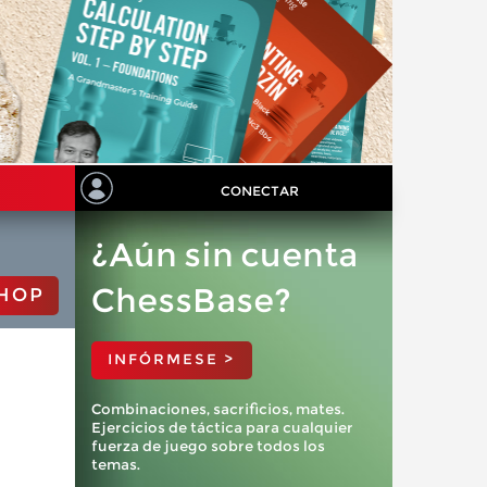
CONECTAR
¿Aún sin cuenta
ChessBase?
HOP
INFÓRMESE >
Combinaciones, sacrificios, mates.
Ejercicios de táctica para cualquier
fuerza de juego sobre todos los
temas.