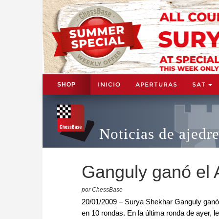
INICIO
APERTURAS
SAT
SHOP
Noticias de ajedr
Ganguly ganó el 
por ChessBase
20/01/2009 – Surya Shekhar Ganguly ganó e
en 10 rondas. En la última ronda de ayer, l