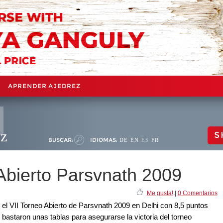
APRENDER AJEDREZ
ez
S
BUSCAR:
IDIOMAS:
DE
EN
ES
FR
Abierto Parsvnath 2009
Me gusta!
|
0 Comentarios
l VII Torneo Abierto de Parsvnath 2009 en Delhi con 8,5 puntos
e bastaron unas tablas para asegurarse la victoria del torneo