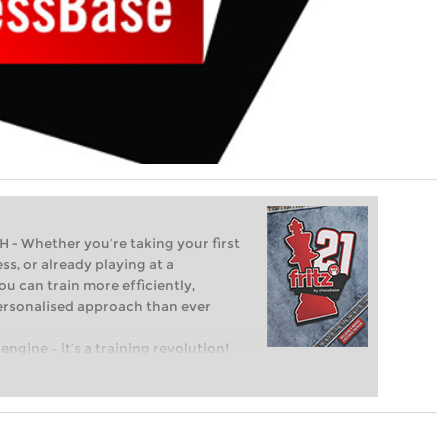
Whether you’re taking your first
ss, or already playing at a
ou can train more efficiently,
personalised approach than ever
engine – it’s a training revolution!
t steps into the world of club chess,
ent level: with FRITZ, you can train
 and with a more personalised