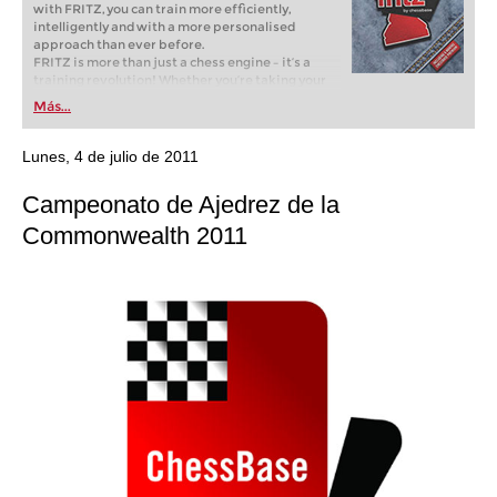
with FRITZ, you can train more efficiently,
intelligently and with a more personalised
approach than ever before.
FRITZ is more than just a chess engine – it’s a
training revolution! Whether you’re taking your
first steps into the world of club chess, or already
Más...
playing at a tournament level: with FRITZ, you can
train more efficiently, intelligently and with a
more personalised approach than ever before.
Lunes, 4 de julio de 2011
Campeonato de Ajedrez de la
Commonwealth 2011