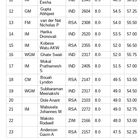
Eesha
Gupta
12
GM
IND
2604
8.0
54.5
57.25
Abhijeet
van der Nat
13
FM
RSA
2308
8.0
54.0
55.50
Nicholas P
Harika
14
IM
IND
2520
8.0
53.5
57.00
Dronovali
Kobese
15
IM
RSA
2355
8.0
52.0
56.50
Watu AKW
16
WGM
Ghate Swati
IND
2317
8.0
52.0
55.75
Mokal
17
IM
Prathamesh
IND
2405
8.0
51.5
57.00
S
Bouah
18
CM
RSA
2147
8.0
49.5
53.50
Lyndon
Subbaraman
19
WGM
IND
2317
8.0
49.0
54.50
Meenakshi
20
Dole Anant
RSA
2103
8.0
49.0
53.00
Mabusela
21
IM
RSA
2272
8.0
49.0
52.75
Johannes M
Makoto
22
ZIM
2166
8.0
48.0
53.00
Rodwell
Anderson
23
RSA
2157
8.0
47.5
52.25
Gavin A