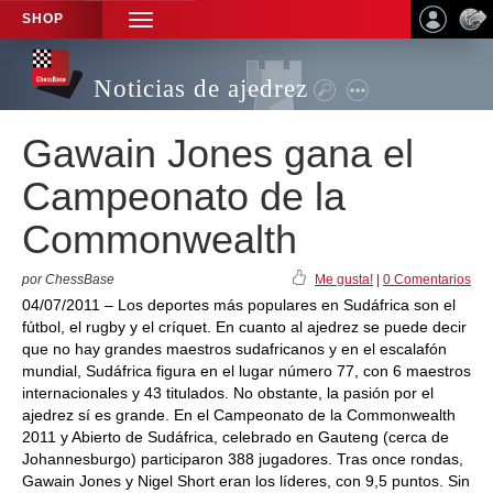
SHOP
TOGGLE
NAVIGATION
Noticias de ajedrez
Gawain Jones gana el
Campeonato de la
Commonwealth
por ChessBase
Me gusta!
|
0 Comentarios
04/07/2011 – Los deportes más populares en Sudáfrica son el
fútbol, el rugby y el críquet. En cuanto al ajedrez se puede decir
que no hay grandes maestros sudafricanos y en el escalafón
mundial, Sudáfrica figura en el lugar número 77, con 6 maestros
internacionales y 43 titulados. No obstante, la pasión por el
ajedrez sí es grande. En el Campeonato de la Commonwealth
2011 y Abierto de Sudáfrica, celebrado en Gauteng (cerca de
Johannesburgo) participaron 388 jugadores. Tras once rondas,
Gawain Jones y Nigel Short eran los líderes, con 9,5 puntos. Sin