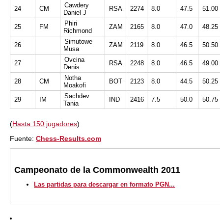
Cawdery
24
CM
RSA
2274
8.0
47.5
51.00
Daniel J
Phiri
25
FM
ZAM
2165
8.0
47.0
48.25
Richmond
Simutowe
26
ZAM
2119
8.0
46.5
50.50
Musa
Ovcina
27
RSA
2248
8.0
46.5
49.00
Denis
Notha
28
CM
BOT
2123
8.0
44.5
50.25
Moakofi
Sachdev
29
IM
IND
2416
7.5
50.0
50.75
Tania
(
Hasta 150 jugadores
)
Fuente:
Chess-Results.com
Campeonato de la Commonwealth 2011
Las partidas para descargar en formato PGN...