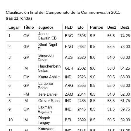
Clasificación final del Campeonato de la Commonwealth 2011
tras 11 rondas
Lugar
Título
Jugador
FED
Elo
Puntos
Des1
Des2
Jones
1
GM
ENG
2596
9.5
56.5
74.25
Gawain CB
Short Nigel
2
GM
ENG
2682
9.5
55.5
73.00
D
Smerdon
3
GM
AUS
2520
9.0
54.0
63.00
David
Huschenbeth
4
IM
GER
2502
9.0
53.0
64.25
Niclas
5
GM
Kunte Abhijit
IND
2526
9.0
50.5
63.00
Lafuente
6
GM
ARG
2555
8.5
55.0
63.00
Pablo
7
FM
Jere Daniel
ZAM
2344
8.5
54.0
62.00
8
IM
Grover Sahaj
IND
2485
8.5
53.5
61.75
Laxman
9
GM
IND
2446
8.5
51.5
59.75
Rajaram
Ringoir
10
IM
BEL
2399
8.5
50.5
59.00
Tanguy
Karavade
11
IM
IND
2343
8.5
48.5
58.25