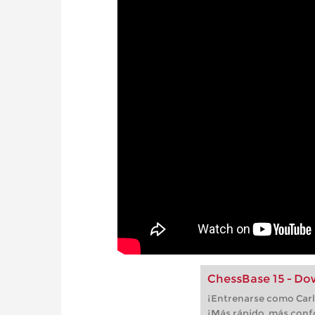
ChessBase 15 - D
¡Entrenarse como Car
¡Más rápido, más confo