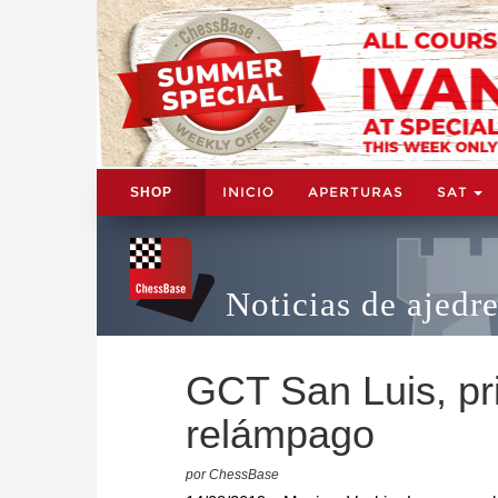
INICIO
APERTURAS
SAT
SHOP
Noticias de ajedr
GCT San Luis, pr
relámpago
por ChessBase