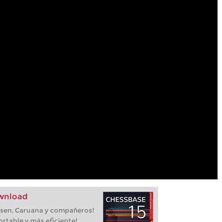
ownload
lsen, Caruana y compañeros!
rtable y más eficiente!