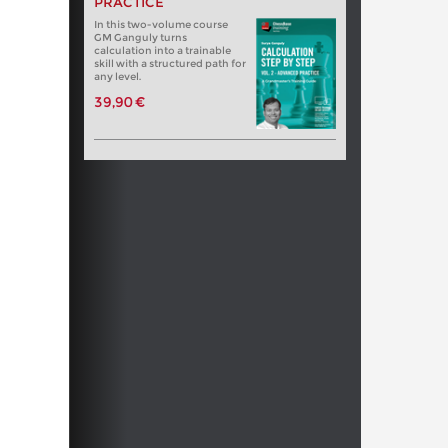
PRACTICE
In this two-volume course
GM Ganguly turns
calculation into a trainable
skill with a structured path for
any level.
39,90 €