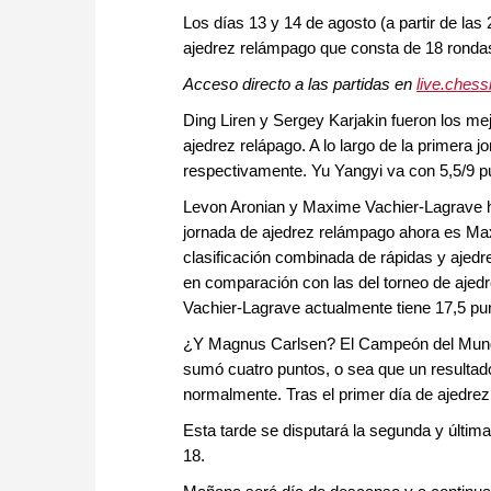
Los días 13 y 14 de agosto (a partir de las
ajedrez relámpago que consta de 18 ronda
Acceso directo a las partidas en
l
ive.ches
Ding Liren y Sergey Karjakin fueron los me
ajedrez relápago. A lo largo de la primera 
respectivamente. Yu Yangyi va con 5,5/9 p
Levon Aronian y Maxime Vachier-Lagrave ha
jornada de ajedrez relámpago ahora es Max
clasificación combinada de rápidas y ajedr
en comparación con las del torneo de ajedr
Vachier-Lagrave actualmente tiene 17,5 pu
¿Y Magnus Carlsen? El Campeón del Mundo
sumó cuatro puntos, o sea que un resultad
normalmente. Tras el primer día de ajedre
Esta tarde se disputará la segunda y últim
18.