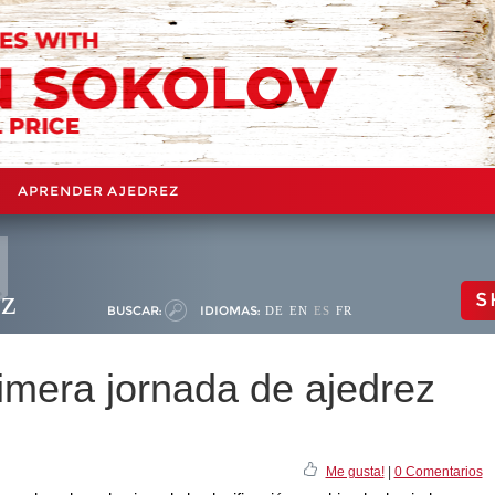
APRENDER AJEDREZ
ez
S
BUSCAR:
IDIOMAS:
DE
EN
ES
FR
imera jornada de ajedrez
Me gusta!
|
0 Comentarios