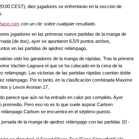
 20:00 CEST), diez jugadores se enfrentarán en la sección de
s.
sbase.com
con un clic sobre cualquier resultado.
jores jugadores en las primeras nueve partidas de la manga de
jornada (de dos), ayer se apuntaron 6,5/9 puntos ambos,
untos en las partidas de ajedrez relámpago.
bían sido los ganadores de la manga de rápídas. Tras la primera
ime Vachier-Lagrave el que se ha colocado en la cima de la
ez relámpago. Las victorias de las partidas rápidas cuentan doble
ez relámpago. Por lo tanto, en la clasificación combinada Maxime
ntos y Levon Aronian 17.
 parece que aún no ha entrado en calor por completo. Ayer
o promedio. Pero eso no es lo que suele aspirar Carlsen
z relámpago Carlsen se encuentra en el séptimo puesto.
a jornada de la manga de ajedrez relámpago con las partidas 10 -