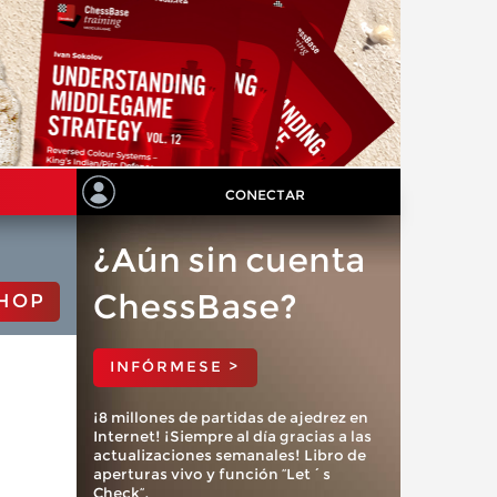
CONECTAR
¿Aún sin cuenta
ChessBase?
HOP
INFÓRMESE >
¡8 millones de partidas de ajedrez en
Internet! ¡Siempre al día gracias a las
actualizaciones semanales! Libro de
aperturas vivo y función “Let´s
Check”.