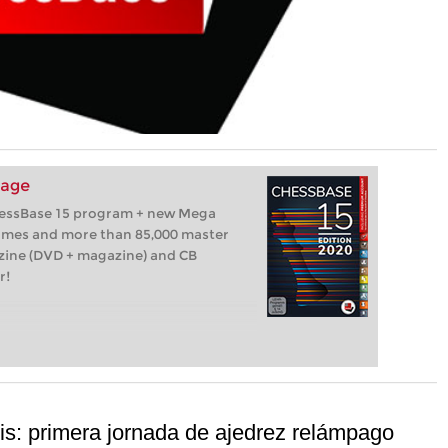
kage
hessBase 15 program + new Mega
games and more than 85,000 master
zine (DVD + magazine) and CB
r!
s: primera jornada de ajedrez relámpago