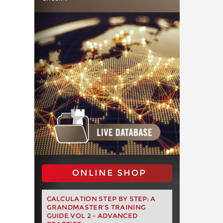
ONLINE SHOP
CALCULATION STEP BY STEP: A
GRANDMASTER’S TRAINING
GUIDE VOL 2 - ADVANCED