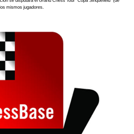
ión se disputará el Grand Chess Tour "Copa Sinquefield" (de
n los mismos jugadores.