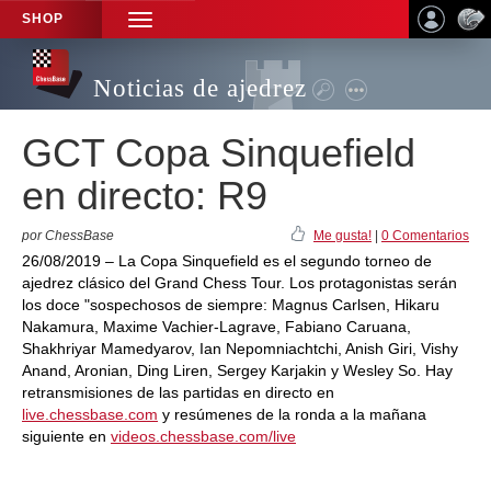
SHOP
TOGGLE
NAVIGATION
Noticias de ajedrez
GCT Copa Sinquefield
en directo: R9
por ChessBase
Me gusta!
|
0 Comentarios
26/08/2019 – La Copa Sinquefield es el segundo torneo de
ajedrez clásico del Grand Chess Tour. Los protagonistas serán
los doce "sospechosos de siempre: Magnus Carlsen, Hikaru
Nakamura, Maxime Vachier-Lagrave, Fabiano Caruana,
Shakhriyar Mamedyarov, Ian Nepomniachtchi, Anish Giri, Vishy
Anand, Aronian, Ding Liren, Sergey Karjakin y Wesley So. Hay
retransmisiones de las partidas en directo en
live.chessbase.com
y resúmenes de la ronda a la mañana
siguiente en
videos.chessbase.com/live