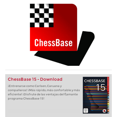
ChessBase 15 - Download
¡Entrenarse como Carlsen, Caruana y
compañeros! ¡Más rápido, más confortable y más
eficiente! ¡Disfrute de las ventajas del flamante
programa ChessBase 15!