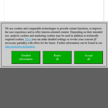
We use cookies and comparable technologies to provide certain functions, to improve
the user experience and to offer interest-oriented content. Depending on their intended
use, analysis cookies and marketing cookies may be used in addition to technically
required cookies.
Here
you can make detailed settings or revoke your consent (if
necessary partially) with effect for the future. Further information can be found in our
data protection declaration
.
Detailed
Reject
Accept
information
all
all