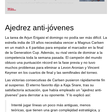
training revolution! Whether you’re taking your
first steps into the world of club chess, or already
Más...
playing at a tournament level: with FRITZ, you can
train more efficiently, intelligently and with a
more personalised approach than ever before.
Ajedrez anti-jóvenes
La tarea de Arjun Erigaisi el domingo no podía ser más difícil. La
estrella india de 19 años necesitaba vencer a Magnus Carlsen
en un match a 4 partidas para empatar el marcador en la final
de la Generation Cup. Además, su rival venía de dominar a la
competencia toda la semana pasada. El campeón del mundo
obtuvo una puntuación récord en la fase previa y no tuvo
muchos problemas para eliminar a Levon Aronian y Vincent
Keymer en los cuartos de final y las semifinales del torneo.
Las victorias consecutivas de Carlsen pusieron rápidamente fin
al suspenso. El eterno favorito dijo a Kaja Snare, tras su
satisfactoria actuación, que había empleado un "ajedrez anti-
jóvenes" para derrotar a su oponente. Y lo explicó así:
Intenté jugar líneas un poco más antiguas, menos
teóricas, que tienen una gran complejidad estratégica, y