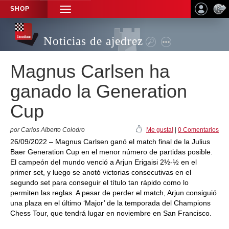
SHOP
TOGGLE
NAVIGATION
Noticias de ajedrez
Magnus Carlsen ha
ganado la Generation
Cup
por Carlos Alberto Colodro
Me gusta!
|
0 Comentarios
26/09/2022 – Magnus Carlsen ganó el match final de la Julius
Baer Generation Cup en el menor número de partidas posible.
El campeón del mundo venció a Arjun Erigaisi 2½-½ en el
primer set, y luego se anotó victorias consecutivas en el
segundo set para conseguir el título tan rápido como lo
permiten las reglas. A pesar de perder el match, Arjun consiguió
una plaza en el último ‘Major’ de la temporada del Champions
Chess Tour, que tendrá lugar en noviembre en San Francisco.