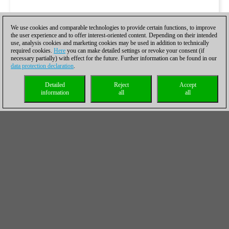
We use cookies and comparable technologies to provide certain functions, to improve
the user experience and to offer interest-oriented content. Depending on their intended
use, analysis cookies and marketing cookies may be used in addition to technically
required cookies.
Here
you can make detailed settings or revoke your consent (if
necessary partially) with effect for the future. Further information can be found in our
data protection declaration
.
Detailed
Reject
Accept
information
all
all