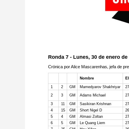
Ronda 7 - Lunes, 30 de enero de
Crónica por Alice Mascarenhas, jefa de pr
Nombre
E
1
2
GM
Mamedyarov Shakhriyar
2
2
3
GM
Adams Michael
2
3
11
GM
Sasikiran Krishnan
2
4
15
GM
Short Nigel D
2
5
4
GM
Almasi Zoltan
2
6
5
GM
Le Quang Liem
2