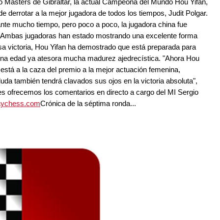
eo Masters de Gibraltar, la actual Campeona del Mundo Hou Yifan,
de derrotar a la mejor jugadora de todos los tiempos, Judit Polgar.
rante mucho tiempo, pero poco a poco, la jugadora china fue
to. Ambas jugadoras han estado mostrando una excelente forma
sa victoria, Hou Yifan ha demostrado que está preparada para
ierna edad ya atesora mucha madurez ajedrecística. "Ahora Hou
y está a la caza del premio a la mejor actuación femenina,
da también tendrá clavados sus ojos en la victoria absoluta",
s ofrecemos los comentarios en directo a cargo del MI Sergio
aychess.com
Crónica de la séptima ronda...