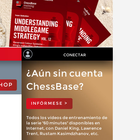
CONECTAR
¿Aún sin cuenta
ChessBase?
HOP
INFÓRMESE >
Todos los vídeos de entrenamiento de
la serie "60 minutes" disponibles en
Internet, con Daniel King, Lawrence
Trent, Rustam Kasimdzhanov, etc.