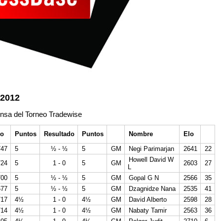
 2012
ensa del Torneo Tradewise
lo
Puntos
Resultado
Puntos
Nombre
Elo
747
5
½ - ½
5
GM
Negi Parimarjan
2641
22
Howell David W
724
5
1 - 0
5
GM
2603
27
L
700
5
½ - ½
5
GM
Gopal G N
2566
35
677
5
½ - ½
5
GM
Dzagnidze Nana
2535
41
717
4½
1 - 0
4½
GM
David Alberto
2598
28
714
4½
1 - 0
4½
GM
Nabaty Tamir
2563
36