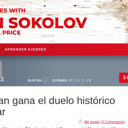
APRENDER AJEDREZ
ez
S
BUSCAR:
IDIOMAS:
DE
EN
ES
FR
an gana el duelo histórico
ar
Me gusta!
|
0 Comentarios