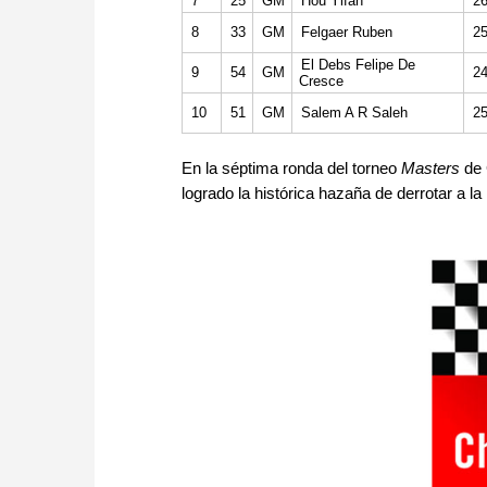
7
25
GM
Hou Yifan
2
8
33
GM
Felgaer Ruben
2
El Debs Felipe De
9
54
GM
2
Cresce
10
51
GM
Salem A R Saleh
2
En la séptima ronda del torneo
Masters
de 
logrado la histórica hazaña de derrotar a la