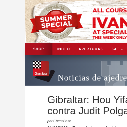
INICIO
APERTURAS
SAT
SHOP
Noticias de ajedr
Gibraltar: Hou Yif
contra Judit Polg
por ChessBase