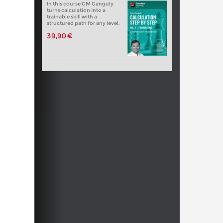
In this course GM Ganguly
turns calculation into a
trainable skill with a
structured path for any level.
39,90 €