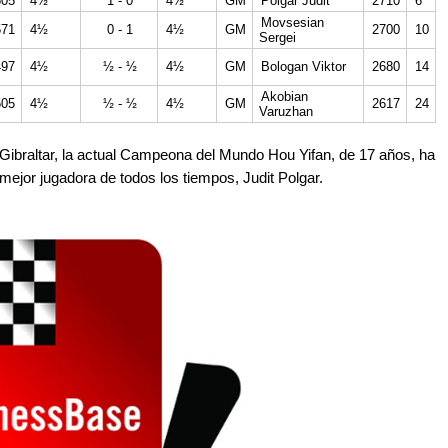
605
4½
1 - 0
4½
GM
Polgar Judit
2710
6
Movsesian
571
4½
0 - 1
4½
GM
2700
10
Sergei
497
4½
½ - ½
4½
GM
Bologan Viktor
2680
14
Akobian
505
4½
½ - ½
4½
GM
2617
24
Varuzhan
Gibraltar, la actual Campeona del Mundo Hou Yifan, de 17 años, ha
 mejor jugadora de todos los tiempos, Judit Polgar.