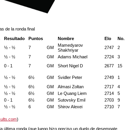
 de la ronda final
.
Resultado
Puntos
Nombre
Elo
No.
Mamedyarov
½ - ½
7
GM
2747
2
Shakhriyar
½ - ½
7
GM
Adams Michael
2724
3
0 - 1
7
GM
Short Nigel D
2677
15
½ - ½
6½
GM
Svidler Peter
2749
1
½ - ½
6½
GM
Almasi Zoltan
2717
4
½ - ½
6½
GM
Le Quang Liem
2714
5
0 - 1
6½
GM
Sutovsky Emil
2703
9
½ - ½
6
GM
Shirov Alexei
2710
7
ults.com
)
 la última ronda (que luego hizo preciso un duelo de desempate