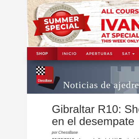
INICIO
APERTURAS
SAT
SHOP
Noticias de ajedr
Gibraltar R10: Sh
en el desempate
por ChessBase