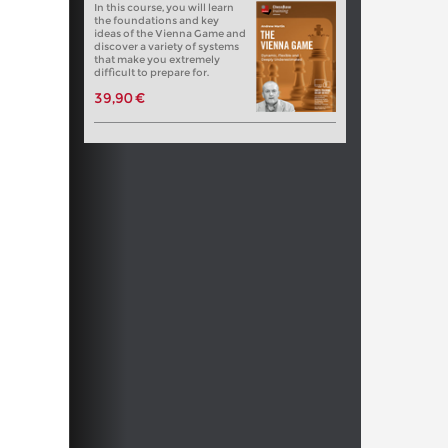
In this course, you will learn
the foundations and key
ideas of the Vienna Game and
discover a variety of systems
that make you extremely
difficult to prepare for.
39,90 €