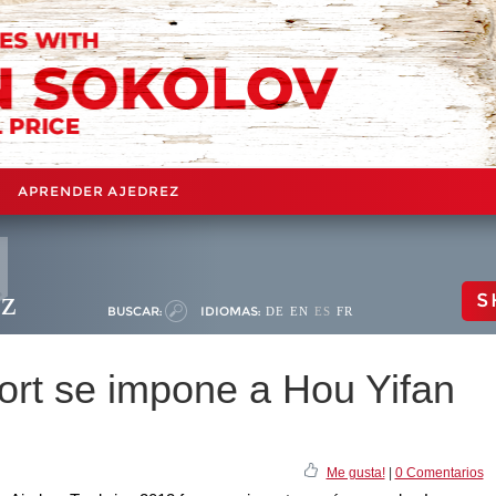
APRENDER AJEDREZ
ez
S
BUSCAR:
IDIOMAS:
DE
EN
ES
FR
ort se impone a Hou Yifan
Me gusta!
|
0 Comentarios