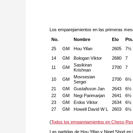
Los emparejamientos en las primeras mesas
No.
Nombre
Elo
Pts
25
GM
Hou Yifan
2605
7½
14
GM
Bologan Viktor
2680
7
Sasikiran
11
GM
2700
7
Krishnan
Movsesian
10
GM
2700
6½
Sergei
21
GM
Gustafsson Jan
2643
6½
22
GM
Negi Parimarjan
2641
6½
23
GM
Erdos Viktor
2634
6½
27
GM
Howell David W L
2603
6½
(
Todos los emparejamientos en Chess-Res
Las partidas de Hou Yifan y Nigel Short en