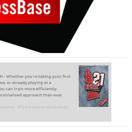
Whether you’re taking your first
ss, or already playing at a
ou can train more efficiently,
personalised approach than ever
engine – it’s a training revolution!
t steps into the world of club chess,
ent level: with FRITZ, you can train
 and with a more personalised