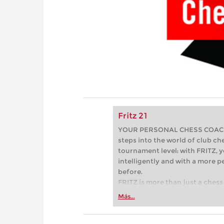
Fritz 21
YOUR PERSONAL CHESS COACH - 
steps into the world of club che
tournament level: with FRITZ, y
intelligently and with a more 
before.
FRITZ is more than just a chess 
Whether you’re taking your firs
Más...
or already playing at a tournam
more efficiently, intelligently