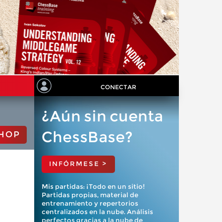
CONECTAR
¿Aún sin cuenta
ChessBase?
HOP
INFÓRMESE >
Mis partidas: ¡Todo en un sitio!
Partidas propias, material de
entrenamiento y repertorios
centralizados en la nube. Análisis
perfectos gracias a la nube de