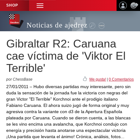
SHOP
TOGGLE
NAVIGATION
Noticias de ajedrez
Gibraltar R2: Caruana
cae víctima de 'Viktor El
Terrible'
por ChessBase
Me gusta!
|
0 Comentarios
27/01/2011 – Hubo diversas partidas muy interesante, pero sin
duda la sensación de la jornada fue la victoria con negras del
gran Victor "El Terrible" Korchnoi ante el prodigio italiano
Fabiano Caruana. El ahora suizo jugó de forma original y muy
agresiva contra la variante con d3 de la Apertura Española
plateada por Caruana. Cuando se dieron cuenta, a las blancas
se les vino encima una avalancha, que Korchnoi condujo con
energía y precisión hasta anotarse una espectacular victoria
¡Una partida que levanta el ánimo! Crónica, análisis, fotos...