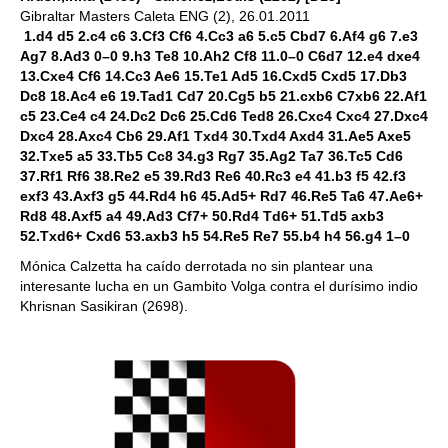
Gibraltar Masters Caleta ENG (2), 26.01.2011
1.d4 d5 2.c4 c6 3.Cf3 Cf6 4.Cc3 a6 5.c5 Cbd7 6.Af4 g6 7.e3
Ag7 8.Ad3 0–0 9.h3 Te8 10.Ah2 Cf8 11.0–0 C6d7 12.e4 dxe4
13.Cxe4 Cf6 14.Cc3 Ae6 15.Te1 Ad5 16.Cxd5 Cxd5 17.Db3
Dc8 18.Ac4 e6 19.Tad1 Cd7 20.Cg5 b5 21.cxb6 C7xb6 22.Af1
c5 23.Ce4 c4 24.Dc2 Dc6 25.Cd6 Ted8 26.Cxc4 Cxc4 27.Dxc4
Dxc4 28.Axc4 Cb6 29.Af1 Txd4 30.Txd4 Axd4 31.Ae5 Axe5
32.Txe5 a5 33.Tb5 Cc8 34.g3 Rg7 35.Ag2 Ta7 36.Tc5 Cd6
37.Rf1 Rf6 38.Re2 e5 39.Rd3 Re6 40.Rc3 e4 41.b3 f5 42.f3
exf3 43.Axf3 g5 44.Rd4 h6 45.Ad5+ Rd7 46.Re5 Ta6 47.Ae6+
Rd8 48.Axf5 a4 49.Ad3 Cf7+ 50.Rd4 Td6+ 51.Td5 axb3
52.Txd6+ Cxd6 53.axb3 h5 54.Re5 Re7 55.b4 h4 56.g4 1–0
Mónica Calzetta ha caído derrotada no sin plantear una
interesante lucha en un Gambito Volga contra el durísimo indio
Khrisnan Sasikiran (2698).