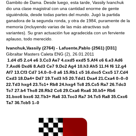
Gambito de Dama. Desde luego, esta tarde, Vassily Ivanchuk
dio una clase magistral con una cantidad enorme de gente
siguiéndola, desde todas partes del mundo. Jugó la partida
ganadora de la segunda ronda, y otra de 1984, puramente de la
memoria (incluyendo varias de las más atractivas sub
variantes). Su gran actuación fue agradecida con un ferviente
aplauso, todo merecido.
Ivanchuk,Vassily (2764) - Lafuente,Pablo (2561) [D31]
Gibraltar Masters Caleta ENG (2), 26.01.2011
1.d4 d5 2.c4 e6 3.Cc3 Ae7 4.cxd5 exd5 5.Af4 c6 6.e3 Ad6
7.Axd6 Dxd6 8.Ad3 Ce7 9.Dc2 Ag4 10.h3 Ah5 11.f4 f6 12.g4
Af7 13.Cf3 Cd7 14.0–0–0 a6 15.Rb1 c5 16.dxc5 Cxc5 17.Cd4
Cxd3 18.Da4+ Dd7 19.Txd3 h5 20.Tdd1 Dxa4 21.Cxa4 0–0–0
22.Td3 hxg4 23.Tc1+ Rb8 24.hxg4 Tc8 25.Cc5 Ra7 26.Tdc3
Tc7 27.b4 Thc8 28.Rb2 Cc6 29.Cxa6 Rxa6 30.b5+ Rb6
31.bxc6 bxc6 32.Tb3+ Ra6 33.Tcc3 Ra7 34.Tc5 Ra8 35.Cxc6
Ta7 36.Tcb5 1–0