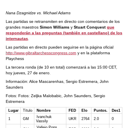
Nana Dzagnidze vs. Michael Adams
Las partidas se retransmiten en directo con comentarios de los
grandes maestros
Simon Williams
y
Stuart Conquest
que
responderán a las preguntas (también en castellano) de los
internautas
.
Las partidas en directo pueden seguirse en la página oficial
http://www.gibraltarchesscongress.com
y en la plataforma
Playchess
La tercera ronda (de 10 en total) comenzará a las 15:00 CET,
hoy jueves, 27 de enero.
Información: Alice Mascarenhas, Sergio Estremera, John
Saunders
Fotos: Fotos: Zeljka Malobabic, John Saunders, Sergio
Estremera
Lugar
Título
Nombre
FED
Elo
Puntos.
Des1
Ivanchuk
1
GM
UKR
2764
2.0
0
Vassily
Vallejo Pons