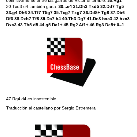
definitivamente entre las garras de Victor el terrible.
30.Rg1
30.Txd3 e4 también gana.
30...e4 31.Dh3 Txd5 32.Dd7 Tg5
33.g4 Dh6 34.Tf7 T5g7 35.Txg7 Txg7 36.Dd8+ Tg8 37.Db6
Df6 38.Dxb7 Tf8 39.Da7 b4 40.Th3 Dg7 41.De3 bxc3 42.bxc3
Dxc3 43.Th5 d5 44.g5 Da1+ 45.Rg2 Af1+ 46.Rg3 De5+ 0–1
47.Rg4 d4 es insostenible.
Traducción al castellano por Sergio Estremera