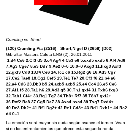
Cramling vs. Short
(120) Cramling,Pia (2516) - Short,Nigel D (2658) [D02]
Gibraltar Masters Caleta ENG (2), 26.01.2011
1.d4 Cc6 2.Cf3 d5 3.c4 Ag4 4.Cc3 e6 5.cxd5 exd5 6.Af4 Ad6
7.Ag3 Cge7 8.e3 Dd7 9.Ae2 0–0 10.0–0 Axg3 11.hxg3 Axf3
12.gxf3 Cd8 13.f4 Ce6 14.Tc1 c6 15.Rg2 g6 16.Ad3 Cg7
17.Ce2 Tae8 18.Cg1 Cef5 19.Te1 Te7 20.Cf3 f6 21.b4 a6
22.a4 Cd6 23.Db3 b5 24.axb5 axb5 25.e4 Cc4 26.e5 Ce6
27.Af1 f5 28.Ta1 h6 29.Ad3 g5 30.Th1 gxf4 31.Txh6 fxg3
32.Tah1 Cf4+ 33.Rg1 Tg7 34.Th8+ Rf7 35.T8h7 gxf2+
36.Rxf2 Re8 37.Cg5 Da7 38.Axc4 bxc4 39.Txg7 Dxd4+
40.De3 Db2+ 41.Rf1 Dg2+ 42.Re1 Cd3+ 43.Rd1 Dxh1+ 44.Rc2
d4 0–1
La emoción será mayor sin duda según avance el torneo. Vean
si no los enfrentamientos que ofrece esta segunda ronda...