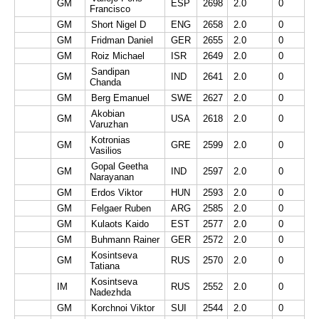
GM
ESP
2698
2.0
0
Francisco
GM
Short Nigel D
ENG
2658
2.0
0
GM
Fridman Daniel
GER
2655
2.0
0
GM
Roiz Michael
ISR
2649
2.0
0
Sandipan
GM
IND
2641
2.0
0
Chanda
GM
Berg Emanuel
SWE
2627
2.0
0
Akobian
GM
USA
2618
2.0
0
Varuzhan
Kotronias
GM
GRE
2599
2.0
0
Vasilios
Gopal Geetha
GM
IND
2597
2.0
0
Narayanan
GM
Erdos Viktor
HUN
2593
2.0
0
GM
Felgaer Ruben
ARG
2585
2.0
0
GM
Kulaots Kaido
EST
2577
2.0
0
GM
Buhmann Rainer
GER
2572
2.0
0
Kosintseva
GM
RUS
2570
2.0
0
Tatiana
Kosintseva
IM
RUS
2552
2.0
0
Nadezhda
GM
Korchnoi Viktor
SUI
2544
2.0
0