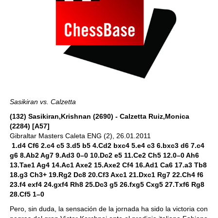
Sasikiran vs. Calzetta
(132) Sasikiran,Krishnan (2690) - Calzetta Ruiz,Monica
(2284) [A57]
Gibraltar Masters Caleta ENG (2), 26.01.2011
1.d4 Cf6 2.c4 c5 3.d5 b5 4.Cd2 bxc4 5.e4 c3 6.bxc3 d6 7.c4
g6 8.Ab2 Ag7 9.Ad3 0–0 10.Dc2 e5 11.Ce2 Ch5 12.0–0 Ah6
13.Tae1 Ag4 14.Ac1 Axe2 15.Axe2 Cf4 16.Ad1 Ca6 17.a3 Tb8
18.g3 Ch3+ 19.Rg2 Dc8 20.Cf3 Axc1 21.Dxc1 Rg7 22.Ch4 f6
23.f4 exf4 24.gxf4 Rh8 25.Dc3 g5 26.fxg5 Cxg5 27.Txf6 Rg8
28.Cf5 1–0
Pero, sin duda, la sensación de la jornada ha sido la victoria con