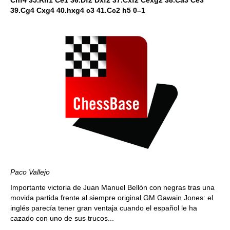
Chf4 35.Rh1 Ce1 36.Df2 Dxf2 37.Cxf2 Cexg2 38.Ca3 Ce3
39.Cg4 Cxg4 40.hxg4 c3 41.Cc2 h5 0–1
Paco Vallejo
Importante victoria de Juan Manuel Bellón con negras tras una
movida partida frente al siempre original GM Gawain Jones: el
inglés parecía tener gran ventaja cuando el español le ha
cazado con uno de sus trucos...