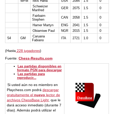
WFM
Itkis Hana
USA
2084
1.5
0
Schweizer
GER
2075
1.5
0
Manfred
Fairbairn
CAN
2058
1.5
0
Stephen
Hamer Martyn
ENG
2041
1.5
0
Obiamiwe Paul
NGR
2015
1.5
0
Caruana
54
GM
ITA
2721
1.0
0
Fabiano
(Hasta
228 jugadores
)
Fuente:
Chess-Results.com
Las partidas disponibles en
formato PGN para descargar
Las partidas para
reproducir...
Si usted aún no es miembro en
Playchess.com podrá
descargar
gratuitamente el
nuevo
lector de
archivos ChessBase Light
, que le
dará acceso inmediato (durante 7
días). Además podrá utilizar el