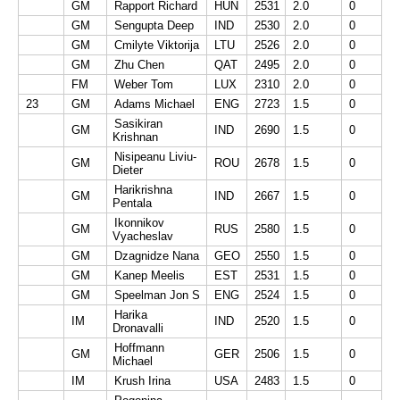
GM
Rapport Richard
HUN
2531
2.0
0
GM
Sengupta Deep
IND
2530
2.0
0
GM
Cmilyte Viktorija
LTU
2526
2.0
0
GM
Zhu Chen
QAT
2495
2.0
0
FM
Weber Tom
LUX
2310
2.0
0
23
GM
Adams Michael
ENG
2723
1.5
0
Sasikiran
GM
IND
2690
1.5
0
Krishnan
Nisipeanu Liviu-
GM
ROU
2678
1.5
0
Dieter
Harikrishna
GM
IND
2667
1.5
0
Pentala
Ikonnikov
GM
RUS
2580
1.5
0
Vyacheslav
GM
Dzagnidze Nana
GEO
2550
1.5
0
GM
Kanep Meelis
EST
2531
1.5
0
GM
Speelman Jon S
ENG
2524
1.5
0
Harika
IM
IND
2520
1.5
0
Dronavalli
Hoffmann
GM
GER
2506
1.5
0
Michael
IM
Krush Irina
USA
2483
1.5
0