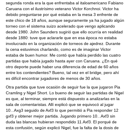
segunda ronda era la que enfrentaba al italoamericano Fabiano
Caruana con el ilustrísimo veterano Victor Korchnoi. Victor ha
debido preguntarse por qué estaba en la mesa 3 enfrente de
este chico de 18 años, aunque seguramente ya ha jugado algún
torneo con el sistema suizo acelerado que vengo aplicando
desde 1980. John Saunders sugirió que ello ocurría en realidad
desde 1880: tuve que aclararle que en esa época no estaba
involucrado en la organización de torneos de ajedrez. Durante
la cena estuvimos charlando, como es de imaginar Victor
estaba de buen humor. Me contó que había perdido las cuatro
partidas que había jugado hasta ayer con Caruana. ¿En qué
otro deporte puede haber una diferencia de edad de 60 años
entre los contendientes? Bueno, tal vez en el bridge, pero ahí
es difícil encontrar jugadores de menos de 30 años.
Otra partida que tuve ocasión de seguir fue la que jugaron Pia
Cramling y Nigel Short. Lo bueno de seguir las partidas de Nigel
es que, al terminar, siempre está dispuesto a analizarlas en la
sala de comentaristas. Allí explicó que se equivocó al jugar
10...Axg3 seguido de Axf3 lo que permitió a Pia responder 12
gxf3 y obtener mejor partida. Jugando primero 10...Axf3 sin
duda las blancas hubieran respondido 11.Axf3. El porqué de
esta confusión, según explicó Nigel, fue la falta de la dosis de