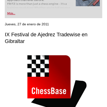
approach than ever before.
FRITZ is more than just a chess engine – it’s a
training revolution! Whether you’re taking your
first steps into the world of club chess, or already
Más...
playing at a tournament level: with FRITZ, you can
train more efficiently, intelligently and with a
more personalised approach than ever before.
Jueves, 27 de enero de 2011
IX Festival de Ajedrez Tradewise en
Gibraltar