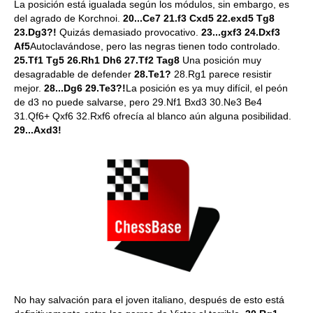
La posición está igualada según los módulos, sin embargo, es
del agrado de Korchnoi.
20...Ce7 21.f3 Cxd5 22.exd5 Tg8
23.Dg3?!
Quizás demasiado provocativo.
23...gxf3 24.Dxf3
Af5
Autoclavándose, pero las negras tienen todo controlado.
25.Tf1 Tg5 26.Rh1 Dh6 27.Tf2 Tag8
Una posición muy
desagradable de defender
28.Te1?
28.Rg1 parece resistir
mejor.
28...Dg6 29.Te3?!
La posición es ya muy difícil, el peón
de d3 no puede salvarse, pero
29.Nf1 Bxd3 30.Ne3 Be4
31.Qf6+ Qxf6 32.Rxf6 ofrecía al blanco aún alguna posibilidad.
29...Axd3!
No hay salvación para el joven italiano, después de esto está