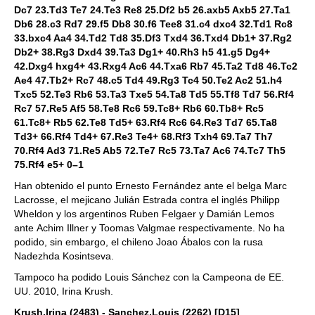
Dc7 23.Td3 Te7 24.Te3 Re8 25.Df2 b5 26.axb5 Axb5 27.Ta1
Db6 28.c3 Rd7 29.f5 Db8 30.f6 Tee8 31.c4 dxc4 32.Td1 Rc8
33.bxc4 Aa4 34.Td2 Td8 35.Df3 Txd4 36.Txd4 Db1+ 37.Rg2
Db2+ 38.Rg3 Dxd4 39.Ta3 Dg1+ 40.Rh3 h5 41.g5 Dg4+
42.Dxg4 hxg4+ 43.Rxg4 Ac6 44.Txa6 Rb7 45.Ta2 Td8 46.Tc2
Ae4 47.Tb2+ Rc7 48.c5 Td4 49.Rg3 Tc4 50.Te2 Ac2 51.h4
Txc5 52.Te3 Rb6 53.Ta3 Txe5 54.Ta8 Td5 55.Tf8 Td7 56.Rf4
Rc7 57.Re5 Af5 58.Te8 Rc6 59.Tc8+ Rb6 60.Tb8+ Rc5
61.Tc8+ Rb5 62.Te8 Td5+ 63.Rf4 Rc6 64.Re3 Td7 65.Ta8
Td3+ 66.Rf4 Td4+ 67.Re3 Te4+ 68.Rf3 Txh4 69.Ta7 Th7
70.Rf4 Ad3 71.Re5 Ab5 72.Te7 Rc5 73.Ta7 Ac6 74.Tc7 Th5
75.Rf4 e5+ 0–1
Han obtenido el punto Ernesto Fernández ante el belga Marc
Lacrosse, el mejicano Julián Estrada contra el inglés Philipp
Wheldon y los argentinos Ruben Felgaer y Damián Lemos
ante Achim Illner y Toomas Valgmae respectivamente. No ha
podido, sin embargo, el chileno Joao Ábalos con la rusa
Nadezhda Kosintseva.
Tampoco ha podido Louis Sánchez con la Campeona de EE.
UU. 2010, Irina Krush.
Krush,Irina (2483) - Sanchez,Louis (2262) [D15]