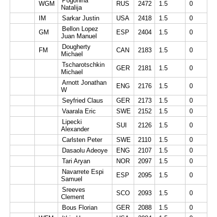
Pogonina
WGM
RUS
2472
1.5
0
Natalija
IM
Sarkar Justin
USA
2418
1.5
0
Bellon Lopez
GM
ESP
2404
1.5
0
Juan Manuel
Dougherty
FM
CAN
2183
1.5
0
Michael
Tscharotschkin
GER
2181
1.5
0
Michael
Arnott Jonathan
ENG
2176
1.5
0
W
Seyfried Claus
GER
2173
1.5
0
Vaarala Eric
SWE
2152
1.5
0
Lipecki
SUI
2126
1.5
0
Alexander
Carlsten Peter
SWE
2110
1.5
0
Dasaolu Adeoye
ENG
2107
1.5
0
Tari Aryan
NOR
2097
1.5
0
Navarrete Espi
ESP
2095
1.5
0
Samuel
Sreeves
SCO
2093
1.5
0
Clement
Bous Florian
GER
2088
1.5
0