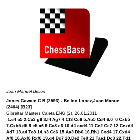
Juan Manuel Bellón
Jones,Gawain C B (2593) - Bellon Lopez,Juan Manuel
(2404) [B23]
Gibraltar Masters Caleta ENG (2), 26.01.2011
1.e4 c5 2.Cc3 g6 3.f4 Ag7 4.Cf3 Cc6 5.Ab5 Cd4 6.0–0 Cxb5
7.Cxb5 d5 8.e5 a6 9.Cc3 e6 10.d4 cxd4 11.Ce2 Ce7 12.Cexd4
Ad7 13.a4 Tc8 14.b3 Cc6 15.Aa3 Db6 16.Rh1 Cxd4 17.Cxd4
Af8 18.Axf8 Rxf8 19.g4 Dc7 20.De2 Te8 21.Tae1 Dc3 22.Td1