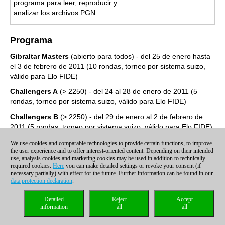
programa para leer, reproducir y
analizar los archivos PGN.
Programa
Gibraltar Masters
(abierto para todos) - del 25 de enero hasta
el 3 de febrero de 2011 (10 rondas, torneo por sistema suizo,
válido para Elo FIDE)
Challengers A
(> 2250) - del 24 al 28 de enero de 2011 (5
rondas, torneo por sistema suizo, válido para Elo FIDE)
Challengers B
(> 2250) - del 29 de enero al 2 de febrero de
2011 (5 rondas, torneo por sistema suizo, válido para Elo FIDE)
Amateur A
(Sub 1800) - del 24 al 28 de enero de 2011 (torneo
We use cookies and comparable technologies to provide certain functions, to improve
the user experience and to offer interest-oriented content. Depending on their intended
suizo a 5 rondas)
use, analysis cookies and marketing cookies may be used in addition to technically
required cookies.
Here
you can make detailed settings or revoke your consent (if
Amateur B
(Sub 1800) - del 29 de enero al 2 de febrero de
necessary partially) with effect for the future. Further information can be found in our
2011 (torneo suizo a 5 rondas)
data protection declaration
.
Junior Congress
- los días 5 y 6 de febrero de 2011
Detailed
Reject
Accept
Enlaces:
information
all
all
Sitio web oficial...