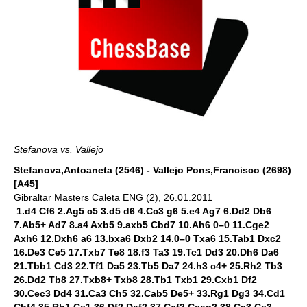
Stefanova vs. Vallejo
Stefanova,Antoaneta (2546) - Vallejo Pons,Francisco (2698)
[A45]
Gibraltar Masters Caleta ENG (2), 26.01.2011
1.d4 Cf6 2.Ag5 c5 3.d5 d6 4.Cc3 g6 5.e4 Ag7 6.Dd2 Db6
7.Ab5+ Ad7 8.a4 Axb5 9.axb5 Cbd7 10.Ah6 0–0 11.Cge2
Axh6 12.Dxh6 a6 13.bxa6 Dxb2 14.0–0 Txa6 15.Tab1 Dxc2
16.De3 Ce5 17.Txb7 Te8 18.f3 Ta3 19.Tc1 Dd3 20.Dh6 Da6
21.Tbb1 Cd3 22.Tf1 Da5 23.Tb5 Da7 24.h3 c4+ 25.Rh2 Tb3
26.Dd2 Tb8 27.Txb8+ Txb8 28.Tb1 Txb1 29.Cxb1 Df2
30.Cec3 Dd4 31.Ca3 Ch5 32.Cab5 De5+ 33.Rg1 Dg3 34.Cd1