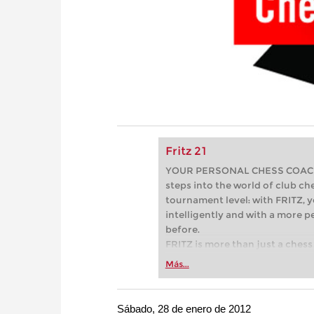
Fritz 21
YOUR PERSONAL CHESS COACH - 
steps into the world of club che
tournament level: with FRITZ, y
intelligently and with a more 
before.
FRITZ is more than just a chess 
Whether you’re taking your firs
Más...
or already playing at a tournam
more efficiently, intelligently
approach than ever before.
Sábado, 28 de enero de 2012