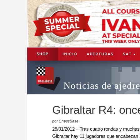
INICIO
APERTURAS
SAT
SHOP
Noticias de ajedr
Gibraltar R4: onc
por ChessBase
28/01/2012 – Tras cuatro rondas y muchas p
Gibraltar hay 11 jugadores que encabezan la