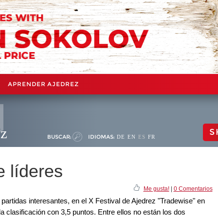
APRENDER AJEDREZ
ez
S
BUSCAR:
IDIOMAS:
DE
EN
ES
FR
e líderes
Me gusta!
|
0 Comentarios
artidas interesantes, en el X Festival de Ajedrez "Tradewise" en
 clasificación con 3,5 puntos. Entre ellos no están los dos