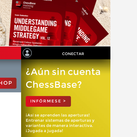
CONECTAR
¿Aún sin cuenta
ChessBase?
HOP
INFÓRMESE >
¡Así se aprenden las aperturas!
Entrenar sistemas de aperturas y
variantes de manera interactiva.
¡Jugada a jugada!