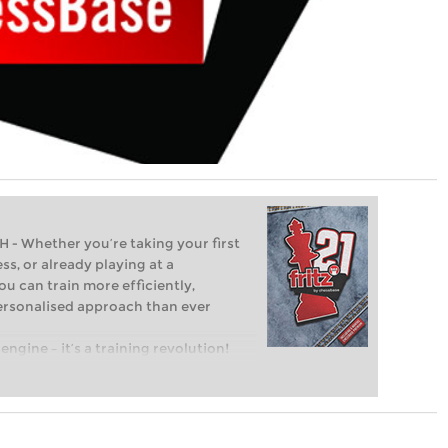
Whether you’re taking your first
ss, or already playing at a
ou can train more efficiently,
personalised approach than ever
engine – it’s a training revolution!
t steps into the world of club chess,
ent level: with FRITZ, you can train
 and with a more personalised