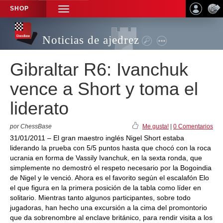
SHOP
TOGGLE
NAVIGATION
Noticias de ajedrez
Gibraltar R6: Ivanchuk
vence a Short y toma el
liderato
por ChessBase
Me gusta!
|
0 Comentarios
31/01/2011 – El gran maestro inglés Nigel Short estaba
liderando la prueba con 5/5 puntos hasta que chocó con la roca
ucrania en forma de Vassily Ivanchuk, en la sexta ronda, que
simplemente no demostró el respeto necesario por la Bogoindia
de Nigel y le venció. Ahora es el favorito según el escalafón Elo
el que figura en la primera posición de la tabla como líder en
solitario. Mientras tanto algunos participantes, sobre todo
jugadoras, han hecho una excursión a la cima del promontorio
que da sobrenombre al enclave británico, para rendir visita a los