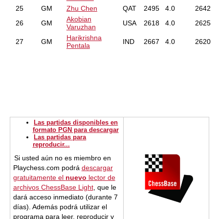
25
GM
Zhu Chen
QAT
2495
4.0
2642
Akobian
26
GM
USA
2618
4.0
2625
Varuzhan
Harikrishna
27
GM
IND
2667
4.0
2620
Pentala
Las partidas disponibles en
formato PGN para descargar
Las partidas para
reproducir...
Si usted aún no es miembro en
Playchess.com podrá
descargar
gratuitamente el
nuevo
lector de
archivos ChessBase Light
, que le
dará acceso inmediato (durante 7
días). Además podrá utilizar el
programa para leer, reproducir y