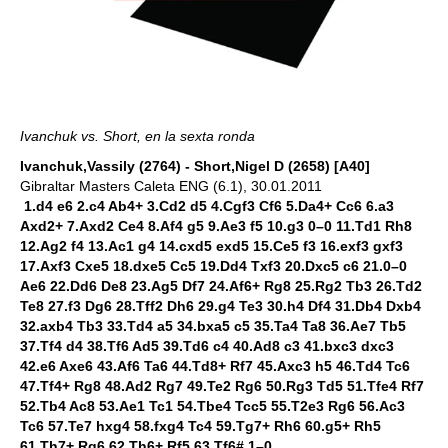
Ivanchuk vs. Short, en la sexta ronda
Ivanchuk,Vassily (2764) - Short,Nigel D (2658) [A40]
Gibraltar Masters Caleta ENG (6.1), 30.01.2011
1.d4 e6 2.c4 Ab4+ 3.Cd2 d5 4.Cgf3 Cf6 5.Da4+ Cc6 6.a3
Axd2+ 7.Axd2 Ce4 8.Af4 g5 9.Ae3 f5 10.g3 0–0 11.Td1 Rh8
12.Ag2 f4 13.Ac1 g4 14.cxd5 exd5 15.Ce5 f3 16.exf3 gxf3
17.Axf3 Cxe5 18.dxe5 Cc5 19.Dd4 Txf3 20.Dxc5 c6 21.0–0
Ae6 22.Dd6 De8 23.Ag5 Df7 24.Af6+ Rg8 25.Rg2 Tb3 26.Td2
Te8 27.f3 Dg6 28.Tff2 Dh6 29.g4 Te3 30.h4 Df4 31.Db4 Dxb4
32.axb4 Tb3 33.Td4 a5 34.bxa5 c5 35.Ta4 Ta8 36.Ae7 Tb5
37.Tf4 d4 38.Tf6 Ad5 39.Td6 c4 40.Ad8 c3 41.bxc3 dxc3
42.e6 Axe6 43.Af6 Ta6 44.Td8+ Rf7 45.Axc3 h5 46.Td4 Tc6
47.Tf4+ Rg8 48.Ad2 Rg7 49.Te2 Rg6 50.Rg3 Td5 51.Tfe4 Rf7
52.Tb4 Ac8 53.Ae1 Tc1 54.Tbe4 Tcc5 55.T2e3 Rg6 56.Ac3
Tc6 57.Te7 hxg4 58.fxg4 Tc4 59.Tg7+ Rh6 60.g5+ Rh5
61.Th7+ Rg6 62.Th6+ Rf5 63.Tf6# 1–0