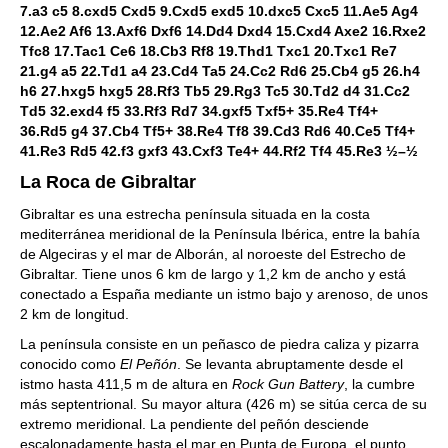
7.a3 c5 8.cxd5 Cxd5 9.Cxd5 exd5 10.dxc5 Cxc5 11.Ae5 Ag4
12.Ae2 Af6 13.Axf6 Dxf6 14.Dd4 Dxd4 15.Cxd4 Axe2 16.Rxe2
Tfc8 17.Tac1 Ce6 18.Cb3 Rf8 19.Thd1 Txc1 20.Txc1 Re7
21.g4 a5 22.Td1 a4 23.Cd4 Ta5 24.Cc2 Rd6 25.Cb4 g5 26.h4
h6 27.hxg5 hxg5 28.Rf3 Tb5 29.Rg3 Tc5 30.Td2 d4 31.Cc2
Td5 32.exd4 f5 33.Rf3 Rd7 34.gxf5 Txf5+ 35.Re4 Tf4+
36.Rd5 g4 37.Cb4 Tf5+ 38.Re4 Tf8 39.Cd3 Rd6 40.Ce5 Tf4+
41.Re3 Rd5 42.f3 gxf3 43.Cxf3 Te4+ 44.Rf2 Tf4 45.Re3 ½–½
La Roca de Gibraltar
Gibraltar es una estrecha península situada en la costa
mediterránea meridional de la Península Ibérica, entre la bahía
de Algeciras y el mar de Alborán, al noroeste del Estrecho de
Gibraltar. Tiene unos 6 km de largo y 1,2 km de ancho y está
conectado a España mediante un istmo bajo y arenoso, de unos
2 km de longitud.
La península consiste en un peñasco de piedra caliza y pizarra
conocido como
El Peñón
. Se levanta abruptamente desde el
istmo hasta 411,5 m de altura en
Rock Gun Battery
, la cumbre
más septentrional. Su mayor altura (426 m) se sitúa cerca de su
extremo meridional. La pendiente del peñón desciende
escalonadamente hasta el mar en Punta de Europa, el punto