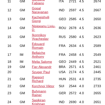
11
GM
ITA
2721
4.5
2674
Fabiano
Gopal
12
GM
IND
2597
4.5
2667
Narayanan
Kacheishvili
13
GM
GEO
2585
4.5
2650
Giorgi
Nisipeanu Liviu-
14
GM
ROU
2678
4.5
2636
D.
Ikonnikov
15
GM
RUS
2580
4.5
2623
Vyacheslav
Edouard
16
GM
FRA
2634
4.5
2589
Romain
Bellaiche
17
IM
FRA
2458
4.5
2549
Anthony
18
IM
Melia Salome
GEO
2449
4.5
2521
19
GM
Fier Alexandr
BRA
2571
4.5
2461
20
Szuper Paul
USA
2174
4.5
2445
Rapport
21
GM
HUN
2531
4.0
2735
Richard
22
GM
Korchnoi Viktor
SUI
2544
4.0
2733
Buhmann
23
GM
GER
2572
4.0
2655
Rainer
Sasikiran
24
GM
IND
2690
4.0
2651
Krishnan