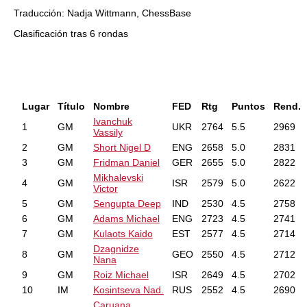
Traducción: Nadja Wittmann, ChessBase
Clasificación tras 6 rondas
Lugar
Título
Nombre
FED
Rtg
Puntos
Rend.
Ivanchuk
1
GM
UKR
2764
5.5
2969
Vassily
2
GM
Short Nigel D
ENG
2658
5.0
2831
3
GM
Fridman Daniel
GER
2655
5.0
2822
Mikhalevski
4
GM
ISR
2579
5.0
2622
Victor
5
GM
Sengupta Deep
IND
2530
4.5
2758
6
GM
Adams Michael
ENG
2723
4.5
2741
7
GM
Kulaots Kaido
EST
2577
4.5
2714
Dzagnidze
8
GM
GEO
2550
4.5
2712
Nana
9
GM
Roiz Michael
ISR
2649
4.5
2702
10
IM
Kosintseva Nad.
RUS
2552
4.5
2690
Caruana