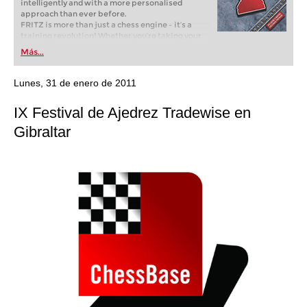
intelligently and with a more personalised
approach than ever before.
FRITZ is more than just a chess engine – it’s a
training revolution! Whether you’re taking your
first steps into the world of club chess, or already
Más...
playing at a tournament level: with FRITZ, you can
train more efficiently, intelligently and with a
more personalised approach than ever before.
Lunes, 31 de enero de 2011
IX Festival de Ajedrez Tradewise en
Gibraltar