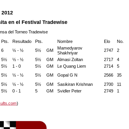
e 2012
ita en el Festival Tradewise
ensa del Torneo Tradewise
Pts.
Resultado
Pts.
Nombre
Elo
No.
Mamedyarov
6
½ - ½
5½
GM
2747
2
Shakhriyar
5½
½ - ½
5½
GM
Almasi Zoltan
2717
4
5½
1 - 0
5½
GM
Le Quang Liem
2714
5
5½
½ - ½
5½
GM
Gopal G N
2566
35
5½
½ - ½
5½
GM
Sasikiran Krishnan
2700
11
5½
0 - 1
5
GM
Svidler Peter
2749
1
ults.com
)