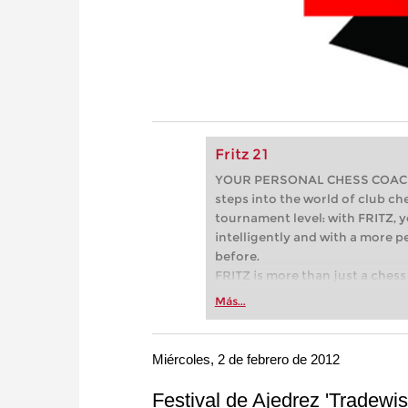
Fritz 21
YOUR PERSONAL CHESS COACH - 
steps into the world of club che
tournament level: with FRITZ, y
intelligently and with a more 
before.
FRITZ is more than just a chess 
Whether you’re taking your firs
Más...
or already playing at a tournam
more efficiently, intelligently
approach than ever before.
Miércoles, 2 de febrero de 2012
Festival de Ajedrez 'Tradewis