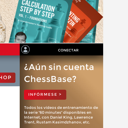
CONECTAR
¿Aún sin cuenta
ChessBase?
HOP
INFÓRMESE >
Todos los vídeos de entrenamiento de
la serie "60 minutes" disponibles en
Internet, con Daniel King, Lawrence
Trent, Rustam Kasimdzhanov, etc.