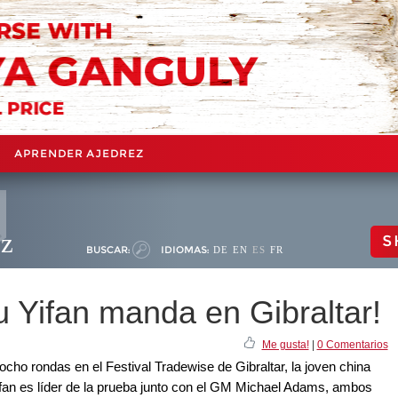
APRENDER AJEDREZ
ez
S
BUSCAR:
IDIOMAS:
DE
EN
ES
FR
u Yifan manda en Gibraltar!
Me gusta!
|
0 Comentarios
cho rondas en el Festival Tradewise de Gibraltar, la joven china
n es líder de la prueba junto con el GM Michael Adams, ambos