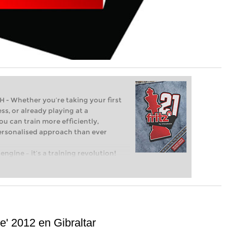
Whether you’re taking your first
ss, or already playing at a
ou can train more efficiently,
personalised approach than ever
engine – it’s a training revolution!
t steps into the world of club chess,
ent level: with FRITZ, you can train
 and with a more personalised
e' 2012 en Gibraltar