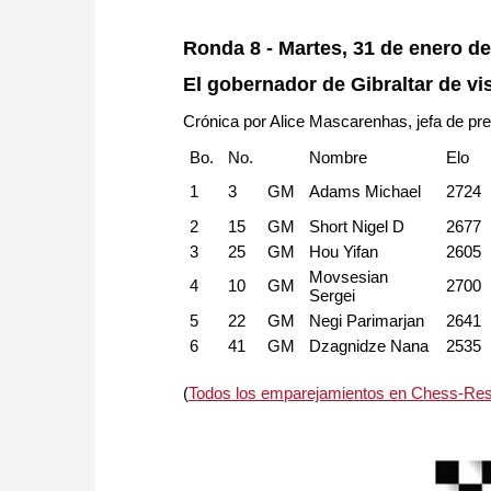
Ronda 8 - Martes, 31 de enero d
El gobernador de Gibraltar de vis
Crónica por Alice Mascarenhas, jefa de pr
Bo.
No.
Nombre
Elo
1
3
GM
Adams Michael
2724
2
15
GM
Short Nigel D
2677
3
25
GM
Hou Yifan
2605
Movsesian
4
10
GM
2700
Sergei
5
22
GM
Negi Parimarjan
2641
6
41
GM
Dzagnidze Nana
2535
(
Todos los emparejamientos en Chess-Res