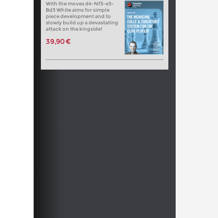
With the moves d4-Nf3-e3-
Bd3 White aims for simple
piece development and to
slowly build up a devastating
attack on the kingside!
39,90 €