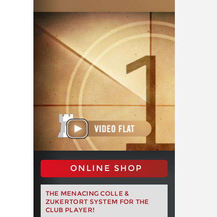
ONLINE SHOP
THE MENACING COLLE &
ZUKERTORT SYSTEM FOR THE
CLUB PLAYER!