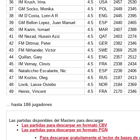
36
IM Krush, Irina
4.5
USA
2457
2530
37
GM Socko, Monika
4.5
POL
2449
2345
38
IM D`Costa, Lorin A R
4.5
ENG
2445
2395
39
GM Bellon Lopez, Juan Manuel
4.5
ESP
2440
2465
40
IM Karim, Ismael
4.5
MAR
2407
2388
41
IM Nezad, Husein Aziz
4.5
QAT
2403
2274
42
FM Dittmar, Peter
4.5
GER
2382
2346
43
FM Nithander, Victor
4.5
SWE
2369
2528
44
Quillan, Gary
4.5
ENG
2357
2512
45
IM Vernay, Clovis
4.5
FRA
2338
2434
46
Natalicchio Escalante, Nic
4.5
ESP
2238
2406
47
IM Kozlov, Oleg
4.5
RUS
2187
2413
48
Lovik, Lasse Ostebo
4.5
NOR
2184
2369
49
Heinis, Vincent
4.5
FRA
2170
2346
... hasta 186 jugadores
Las partidas disponibles del Masters
para descargar
Las partidas para descargar en formato CBV
Las partidas para descargar en formato PGN
Para descargar gratuitamente el lector de bases de