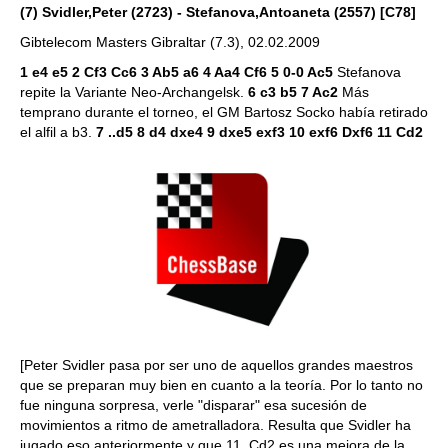
(7) Svidler,Peter (2723) - Stefanova,Antoaneta (2557) [C78]
Gibtelecom Masters Gibraltar (7.3), 02.02.2009
1 e4 e5 2 Cf3 Cc6 3 Ab5 a6 4 Aa4 Cf6 5 0-0 Ac5
Stefanova
repite la Variante Neo-Archangelsk.
6 c3 b5 7 Ac2
Más
temprano durante el torneo, el GM Bartosz Socko había retirado
el alfil a b3.
7 ..d5 8 d4 dxe4 9 dxe5 exf3 10 exf6 Dxf6 11 Cd2
[Peter Svidler pasa por ser uno de aquellos grandes maestros
que se preparan muy bien en cuanto a la teoría. Por lo tanto no
fue ninguna sorpresa, verle "disparar" esa sucesión de
movimientos a ritmo de ametralladora. Resulta que Svidler ha
jugado eso anteriormente y que 11. Cd2 es una mejora de la