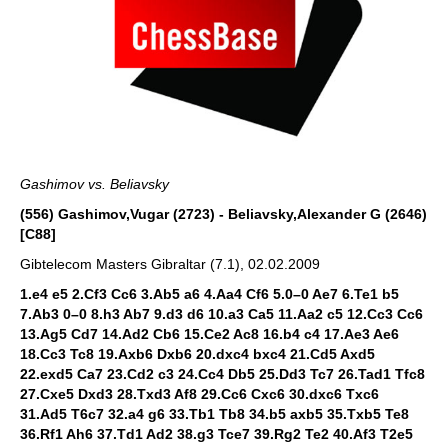
Gashimov vs. Beliavsky
(556) Gashimov,Vugar (2723) - Beliavsky,Alexander G (2646)
[C88]
Gibtelecom Masters Gibraltar (7.1), 02.02.2009
1.e4 e5 2.Cf3 Cc6 3.Ab5 a6 4.Aa4 Cf6 5.0–0 Ae7 6.Te1 b5
7.Ab3 0–0 8.h3 Ab7 9.d3 d6 10.a3 Ca5 11.Aa2 c5 12.Cc3 Cc6
13.Ag5 Cd7 14.Ad2 Cb6 15.Ce2 Ac8 16.b4 c4 17.Ae3 Ae6
18.Cc3 Tc8 19.Axb6 Dxb6 20.dxc4 bxc4 21.Cd5 Axd5
22.exd5 Ca7 23.Cd2 c3 24.Cc4 Db5 25.Dd3 Tc7 26.Tad1 Tfc8
27.Cxe5 Dxd3 28.Txd3 Af8 29.Cc6 Cxc6 30.dxc6 Txc6
31.Ad5 T6c7 32.a4 g6 33.Tb1 Tb8 34.b5 axb5 35.Txb5 Te8
36.Rf1 Ah6 37.Td1 Ad2 38.g3 Tce7 39.Rg2 Te2 40.Af3 T2e5