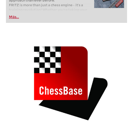
approach than ever before.
FRITZ is more than just a chess engine – it’s a
training revolution! Whether you’re taking your
first steps into the world of club chess, or already
Más...
playing at a tournament level: with FRITZ, you can
train more efficiently, intelligently and with a
more personalised approach than ever before.