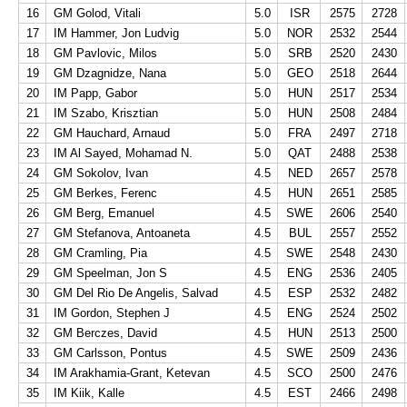
16
GM Golod, Vitali
5.0
ISR
2575
2728
17
IM Hammer, Jon Ludvig
5.0
NOR
2532
2544
18
GM Pavlovic, Milos
5.0
SRB
2520
2430
19
GM Dzagnidze, Nana
5.0
GEO
2518
2644
20
IM Papp, Gabor
5.0
HUN
2517
2534
21
IM Szabo, Krisztian
5.0
HUN
2508
2484
22
GM Hauchard, Arnaud
5.0
FRA
2497
2718
23
IM Al Sayed, Mohamad N.
5.0
QAT
2488
2538
24
GM Sokolov, Ivan
4.5
NED
2657
2578
25
GM Berkes, Ferenc
4.5
HUN
2651
2585
26
GM Berg, Emanuel
4.5
SWE
2606
2540
27
GM Stefanova, Antoaneta
4.5
BUL
2557
2552
28
GM Cramling, Pia
4.5
SWE
2548
2430
29
GM Speelman, Jon S
4.5
ENG
2536
2405
30
GM Del Rio De Angelis, Salvad
4.5
ESP
2532
2482
31
IM Gordon, Stephen J
4.5
ENG
2524
2502
32
GM Berczes, David
4.5
HUN
2513
2500
33
GM Carlsson, Pontus
4.5
SWE
2509
2436
34
IM Arakhamia-Grant, Ketevan
4.5
SCO
2500
2476
35
IM Kiik, Kalle
4.5
EST
2466
2498