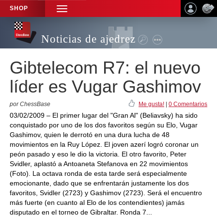
SHOP
TOGGLE
NAVIGATION
Noticias de ajedrez
Gibtelecom R7: el nuevo
líder es Vugar Gashimov
por ChessBase
Me gusta!
|
0 Comentarios
03/02/2009 – El primer lugar del "Gran Al" (Beliavsky) ha sido
conquistado por uno de los dos favoritos según su Elo, Vugar
Gashimov, quien le derrotó en una dura lucha de 48
movimientos en la Ruy López. El joven azerí logró coronar un
peón pasado y eso le dio la victoria. El otro favorito, Peter
Svidler, aplastó a Antoaneta Stefanova en 22 movimientos
(Foto). La octava ronda de esta tarde será especialmente
emocionante, dado que se enfrentarán justamente los dos
favoritos, Svidler (2723) y Gashimov (2723). Será el encuentro
más fuerte (en cuanto al Elo de los contendientes) jamás
disputado en el torneo de Gibraltar. Ronda 7...