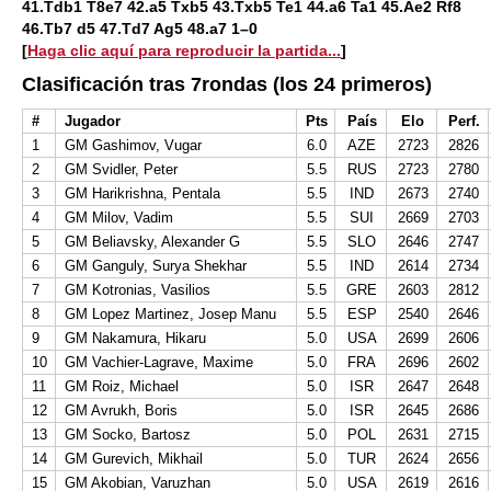
41.Tdb1 T8e7 42.a5 Txb5 43.Txb5 Te1 44.a6 Ta1 45.Ae2 Rf8
46.Tb7 d5 47.Td7 Ag5 48.a7 1–0
[
Haga clic aquí para reproducir la partida...
]
Clasificación tras 7rondas (los 24 primeros)
#
Jugador
Pts
País
Elo
Perf.
1
GM Gashimov, Vugar
6.0
AZE
2723
2826
2
GM Svidler, Peter
5.5
RUS
2723
2780
3
GM Harikrishna, Pentala
5.5
IND
2673
2740
4
GM Milov, Vadim
5.5
SUI
2669
2703
5
GM Beliavsky, Alexander G
5.5
SLO
2646
2747
6
GM Ganguly, Surya Shekhar
5.5
IND
2614
2734
7
GM Kotronias, Vasilios
5.5
GRE
2603
2812
8
GM Lopez Martinez, Josep Manu
5.5
ESP
2540
2646
9
GM Nakamura, Hikaru
5.0
USA
2699
2606
10
GM Vachier-Lagrave, Maxime
5.0
FRA
2696
2602
11
GM Roiz, Michael
5.0
ISR
2647
2648
12
GM Avrukh, Boris
5.0
ISR
2645
2686
13
GM Socko, Bartosz
5.0
POL
2631
2715
14
GM Gurevich, Mikhail
5.0
TUR
2624
2656
15
GM Akobian, Varuzhan
5.0
USA
2619
2616