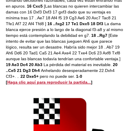
tomando decisiones razonables, cada vez están entrando más
en apuros.
16 Cxc5
[Las blancas no quieren intercambiar las
damas con 16 Dxf3 Dxf3 17 gxf3 dado que su ventaja es
mínima tras 17 ..Ae7 18 Af4 f5 19 Cg3 Ae6 20 Axc7 Tac8 21
Tfe1 Af7 22 Af4 Tfd8 ]
16 ..fxg2 17 Te1 Dxc5 18 Df3
La dama
blanca ejerce presión a lo largo de la diagonal f3-a8 y al mismo
tiempo está contemplando la debilidad en g7.
18 ..Rg7
[Este
intento de evitar que las blancas jueguen Ah6 que parece
lógico, resulta ser un desastre. Habría sido mejor 18 ..Ab7 19
Ah6 Dd6 20 Tad1 Ca5 21 Ae4 Axe4 22 Txe4 Dc6 23 Axf8 Txf8
aunque las blancas todavía tendrían una confortable ventaja.]
19 Ae3 Dc4 20 Ab3
La pérdida del material es inevitable.
20
..Ce5 21 Dg3 Dh4
Anhelando desesperadamente 22.Dxh4
Cf3+. ..
22 Dxe5+
pero no puede ser.
1-0
[
Haga clic aquí para reproducir la partida...
]