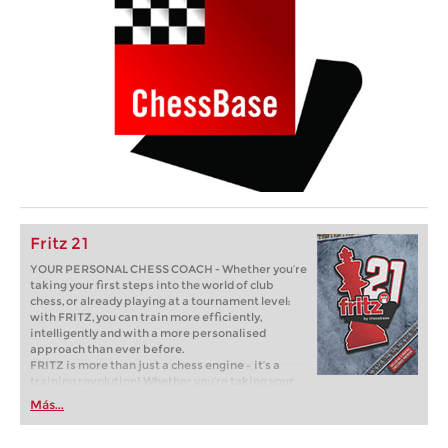
Fritz 21
YOUR PERSONAL CHESS COACH - Whether you’re
taking your first steps into the world of club
chess, or already playing at a tournament level:
with FRITZ, you can train more efficiently,
intelligently and with a more personalised
approach than ever before.
FRITZ is more than just a chess engine – it’s a
training revolution! Whether you’re taking your
first steps into the world of club chess, or already
Más...
playing at a tournament level: with FRITZ, you can
train more efficiently, intelligently and with a
more personalised approach than ever before.