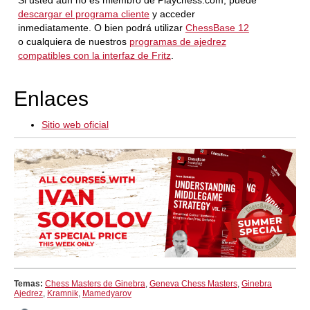
Si usted aún no es miembro de Playchess.com, puede
descargar el programa cliente
y acceder
inmediatamente. O bien podrá utilizar
ChessBase 12
o cualquiera de nuestros
programas de ajedrez
compatibles con la interfaz de Fritz
.
Enlaces
Sitio web oficial
Temas:
Chess Masters de Ginebra
,
Geneva Chess Masters
,
Ginebra
Ajedrez
,
Kramnik
,
Mamedyarov