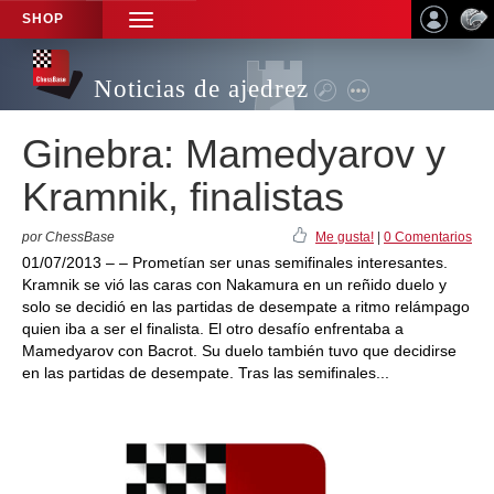
SHOP
TOGGLE
NAVIGATION
Noticias de ajedrez
Ginebra: Mamedyarov y
Kramnik, finalistas
por ChessBase
Me gusta!
|
0 Comentarios
01/07/2013 – – Prometían ser unas semifinales interesantes.
Kramnik se vió las caras con Nakamura en un reñido duelo y
solo se decidió en las partidas de desempate a ritmo relámpago
quien iba a ser el finalista. El otro desafío enfrentaba a
Mamedyarov con Bacrot. Su duelo también tuvo que decidirse
en las partidas de desempate. Tras las semifinales...