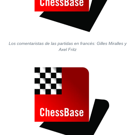
Los comentaristas de las partidas en francés: Gilles Miralles y
Axel Fritz