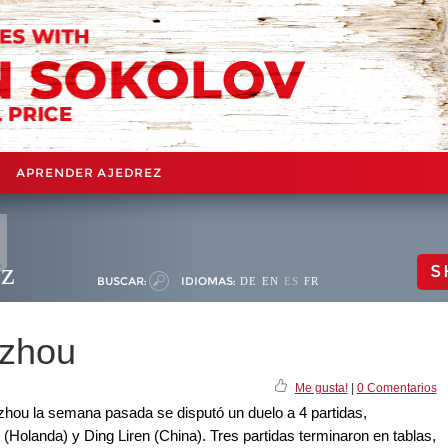
APRENDER AJEDREZ
ez
S
BUSCAR:
IDIOMAS:
DE
EN
ES
FR
nzhou
Me gusta!
|
0 Comentarios
zhou la semana pasada se disputó un duelo a 4 partidas,
(Holanda) y Ding Liren (China). Tres partidas terminaron en tablas,