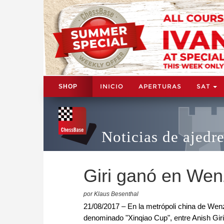
INICIO
APERTURAS
SAT
SHOP
Noticias de ajedr
Giri ganó en We
por Klaus Besenthal
21/08/2017 – En la metrópoli china de Wen
denominado "Xinqiao Cup", entre Anish Giri 