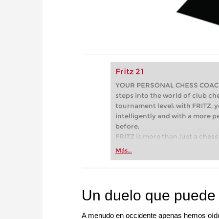
Fritz 21
YOUR PERSONAL CHESS COACH - 
steps into the world of club che
tournament level: with FRITZ, y
intelligently and with a more 
before.
FRITZ is more than just a chess 
Whether you’re taking your firs
Más...
or already playing at a tournam
more efficiently, intelligently
approach than ever before.
Un duelo que puede 
A menudo en occidente apenas hemos oíd