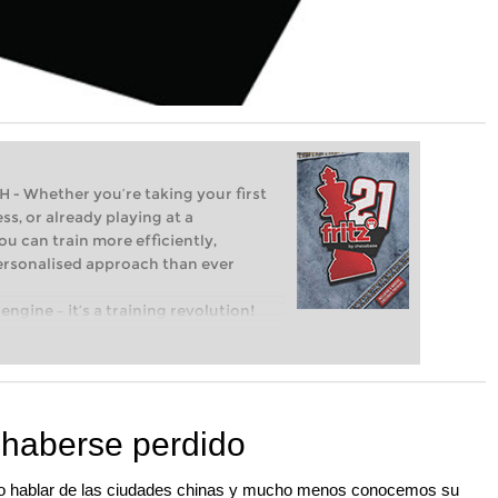
Whether you’re taking your first
ss, or already playing at a
ou can train more efficiently,
personalised approach than ever
engine – it’s a training revolution!
t steps into the world of club chess,
ent level: with FRITZ, you can train
 and with a more personalised
haberse perdido
o hablar de las ciudades chinas y mucho menos conocemos su