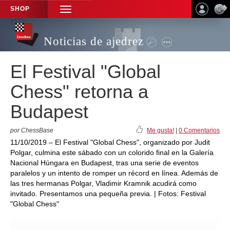
SHOP
TOGGLE
NAVIGATION
Noticias de ajedrez
El Festival "Global
Chess" retorna a
Budapest
por ChessBase
Me gusta!
|
0 Comentarios
11/10/2019 – El Festival "Global Chess", organizado por Judit
Polgar, culmina este sábado con un colorido final en la Galería
Nacional Húngara en Budapest, tras una serie de eventos
paralelos y un intento de romper un récord en línea. Además de
las tres hermanas Polgar, Vladimir Kramnik acudirá como
invitado. Presentamos una pequeña previa. | Fotos: Festival
"Global Chess"