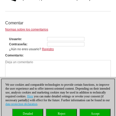
Comentar
Normas sobre los comentarios
Usuario
Contraseña
¿Aún no eres usuario?
Registro
Comentario
We use cookies and comparable technologies to provide certain functions, to improve
the user experience and to offer interest-oriented content. Depending on their intended
use, analysis cookies and marketing cookies may be used in addition to technically
required cookies.
Here
you can make detailed settings or revoke your consent (if
necessary partially) with effect for the future. Further information can be found in our
data protection declaration
.
Política de privacidad
|
Pie de imprenta
|
Para contactar
|
Cookies Management
|
Detailed
Reject
Accept