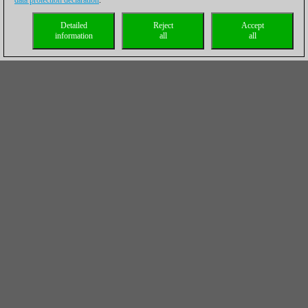
data protection declaration
.
Detailed
Reject
Accept
information
all
all