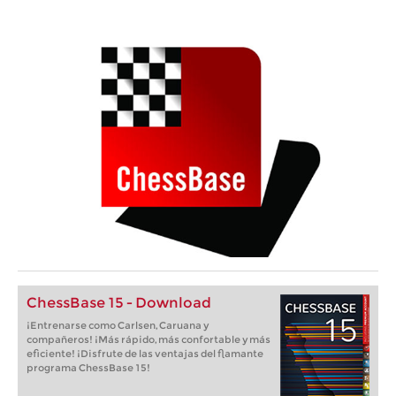
ChessBase 15 - Download
¡Entrenarse como Carlsen, Caruana y
compañeros! ¡Más rápido, más confortable y más
eficiente! ¡Disfrute de las ventajas del flamante
programa ChessBase 15!