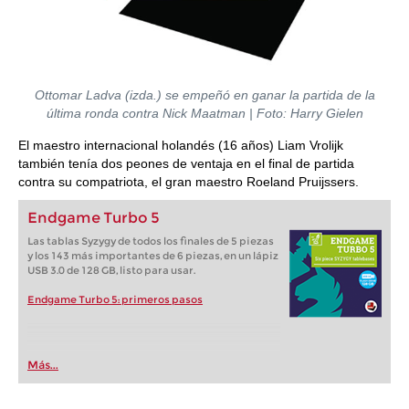
Ottomar Ladva (izda.) se empeñó en ganar la partida de la
última ronda contra Nick Maatman | Foto: Harry Gielen
El maestro internacional holandés (16 años) Liam Vrolijk
también tenía dos peones de ventaja en el final de partida
contra su compatriota, el gran maestro Roeland Pruijssers.
Endgame Turbo 5
Las tablas Syzygy de todos los finales de 5 piezas
y los 143 más importantes de 6 piezas, en un lápiz
USB 3.0 de 128 GB, listo para usar.
Endgame Turbo 5: primeros pasos
Más...