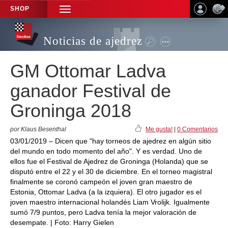
SHOP
TOGGLE
NAVIGATION
Noticias de ajedrez
GM Ottomar Ladva
ganador Festival de
Groninga 2018
por Klaus Besenthal
Me gusta!
|
0 Comentarios
03/01/2019 – Dicen que "hay torneos de ajedrez en algún sitio
del mundo en todo momento del año". Y es verdad. Uno de
ellos fue el Festival de Ajedrez de Groninga (Holanda) que se
disputó entre el 22 y el 30 de diciembre. En el torneo magistral
finalmente se coronó campeón el joven gran maestro de
Estonia, Ottomar Ladva (a la izquiera). El otro jugador es el
joven maestro internacional holandés Liam Vrolijk. Igualmente
sumó 7/9 puntos, pero Ladva tenía la mejor valoración de
desempate. | Foto: Harry Gielen