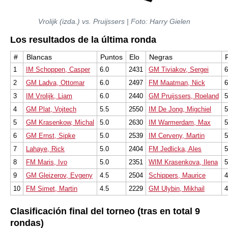
Vrolijk (izda.) vs. Pruijssers | Foto: Harry Gielen
Los resultados de la última ronda
#
Blancas
Puntos
Elo
Negras
1
IM Schoppen, Casper
6.0
2431
GM Tiviakov, Sergei
6
2
GM Ladva, Ottomar
6.0
2497
FM Maatman, Nick
6
3
IM Vrolijk, Liam
6.0
2440
GM Pruijssers, Roeland
5
4
GM Plat, Vojtech
5.5
2550
IM De Jong, Migchiel
5
5
GM Krasenkow, Michal
5.0
2630
IM Warmerdam, Max
5
6
GM Ernst, Sipke
5.0
2539
IM Cerveny, Martin
5
7
Lahaye, Rick
5.0
2404
FM Jedlicka, Ales
5
8
FM Maris, Ivo
5.0
2351
WIM Krasenkova, Ilena
5
9
GM Gleizerov, Evgeny
4.5
2504
Schippers, Maurice
4
10
FM Simet, Martin
4.5
2229
GM Ulybin, Mikhail
4
Clasificación final del torneo (tras en total 9
rondas)