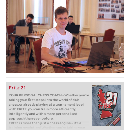
Fritz 21
YOUR PERSONAL CHESS COACH - Whether you’re
taking your first steps into the world of club
chess, or already playing at a tournament level:
with FRITZ, you can train more efficiently,
intelligently and with a more personalised
approach than ever before.
FRITZ is more than just a chess engine – it’s a
training revolution! Whether you’re taking your