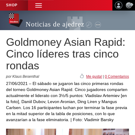
SHOP
TOGGLE
NAVIGATION
Noticias de ajedrez
Goldmoney Asian Rapid:
Cinco líderes tras cinco
rondas
por Klaus Besenthal
Me gusta!
|
0 Comentarios
27/06/2021 – El sábado se jugaron las cinco primeras rondas
del torneo Goldmoney Asian Rapid. Cinco jugadores comparten
actualmente el liderato con 3½/5 puntos: Vladislav Artemiev [en
la foto], Daniil Dubov, Levon Aronian, Ding Liren y Mangus
Carlsen. Los 16 participantes luchan por terminar la fase previa
en la mitad superior de la tabla de posiciones, con lo que
avanzarían a la fase eliminatoria. | Foto: Vladimir Barsky