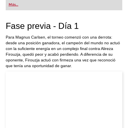
first steps into the world of club chess, or already
Más...
playing at a tournament level: with FRITZ, you can
train more efficiently, intelligently and with a
more personalised approach than ever before.
Fase previa - Día 1
Para Magnus Carlsen, el torneo comenzó con una derrota:
desde una posición ganadora, el campeón del mundo no actuó
con la suficiente energía en un complejo final contra Alireza
Firouzja, quedó peor y acabó perdiendo. A diferencia de su
oponente, Firouzja actuó con firmeza una vez que reconoció
que tenía una oportunidad de ganar.