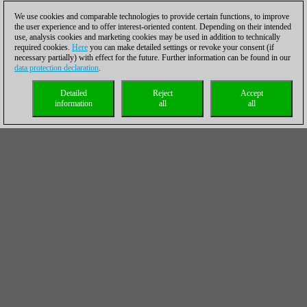
We use cookies and comparable technologies to provide certain functions, to improve
the user experience and to offer interest-oriented content. Depending on their intended
use, analysis cookies and marketing cookies may be used in addition to technically
required cookies.
Here
you can make detailed settings or revoke your consent (if
necessary partially) with effect for the future. Further information can be found in our
data protection declaration
.
Detailed
Reject
Accept
information
all
all
Tras la segunda ronda, Carlsen y Firouzja de nuevo estaban
igualados en la clasificación: Carlsen venció a Hou Yifan
y Firouzja perdió contra Giri.