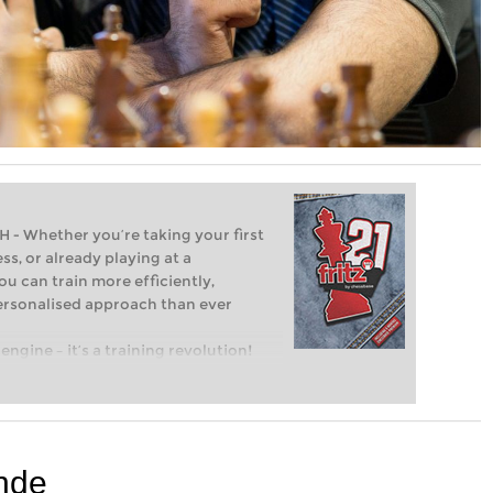
Whether you’re taking your first
ss, or already playing at a
ou can train more efficiently,
personalised approach than ever
engine – it’s a training revolution!
t steps into the world of club chess,
ent level: with FRITZ, you can train
 and with a more personalised
ende