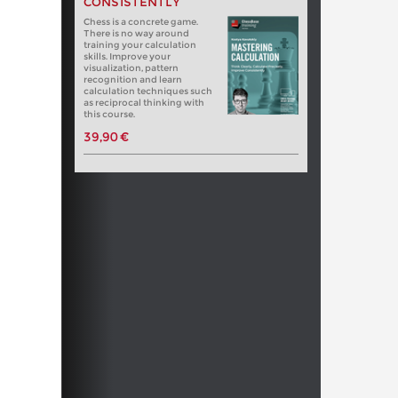
CONSISTENTLY
Chess is a concrete game.
There is no way around
training your calculation
skills. Improve your
visualization, pattern
recognition and learn
calculation techniques such
as reciprocal thinking with
this course.
39,90 €