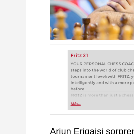
Fritz 21
YOUR PERSONAL CHESS COACH - 
steps into the world of club che
tournament level: with FRITZ, y
intelligently and with a more 
before.
FRITZ is more than just a chess 
Whether you’re taking your firs
Más...
or already playing at a tournam
more efficiently, intelligently
approach than ever before.
Arjun Erigaisi sorpr