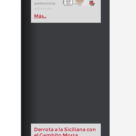
ajedrecistas
del mundo.
Más...
Derrota a la Siciliana con
el Gambito Morra