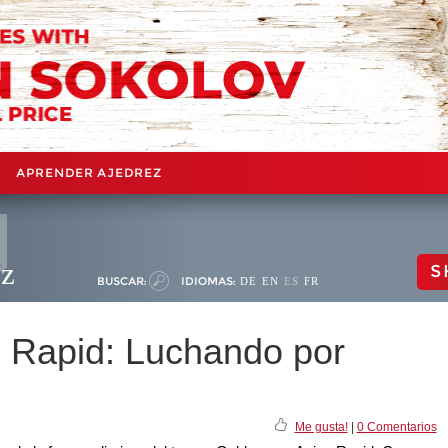
APRENDER AJEDREZ
ez
S
BUSCAR:
IDIOMAS:
DE
EN
ES
FR
 Rapid: Luchando por
Me gusta!
|
0 Comentarios