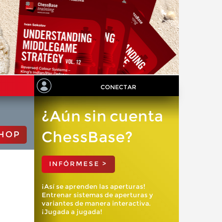
CONECTAR
¿Aún sin cuenta
ChessBase?
HOP
INFÓRMESE >
¡Así se aprenden las aperturas!
Entrenar sistemas de aperturas y
variantes de manera interactiva.
¡Jugada a jugada!