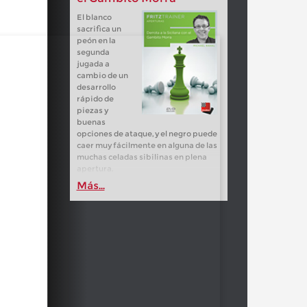
El blanco
sacrifica un
peón en la
segunda
jugada a
cambio de un
desarrollo
rápido de
piezas y
buenas
opciones de ataque, y el negro puede
caer muy fácilmente en alguna de las
muchas celadas sibilinas en plena
apertura.
Más...