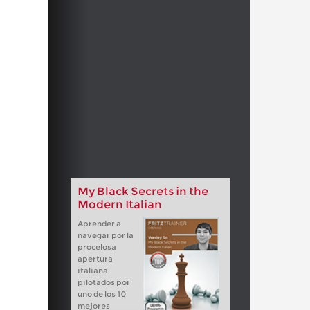
My Black Secrets in the
Modern Italian
Aprender a
navegar por la
procelosa
apertura
italiana
pilotados por
uno de los 10
mejores