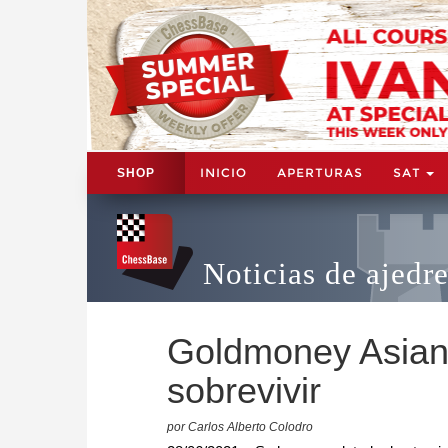
INICIO
APERTURAS
SAT
SHOP
Noticias de ajedr
Goldmoney Asian
sobrevivir
por Carlos Alberto Colodro