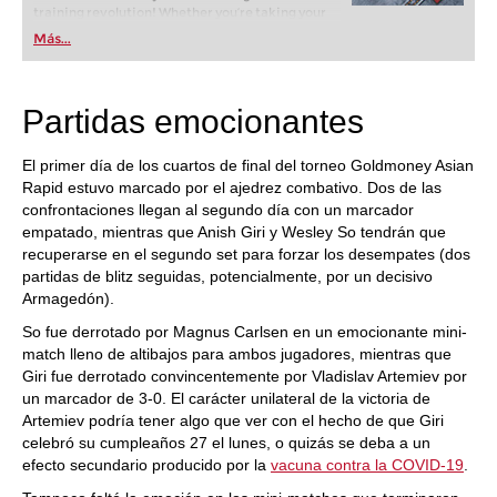
training revolution! Whether you’re taking your
first steps into the world of club chess, or already
Más...
playing at a tournament level: with FRITZ, you can
train more efficiently, intelligently and with a
more personalised approach than ever before.
Partidas emocionantes
El primer día de los cuartos de final del torneo Goldmoney Asian
Rapid estuvo marcado por el ajedrez combativo. Dos de las
confrontaciones llegan al segundo día con un marcador
empatado, mientras que Anish Giri y Wesley So tendrán que
recuperarse en el segundo set para forzar los desempates (dos
partidas de blitz seguidas, potencialmente, por un decisivo
Armagedón).
So fue derrotado por Magnus Carlsen en un emocionante mini-
match lleno de altibajos para ambos jugadores, mientras que
Giri fue derrotado convincentemente por Vladislav Artemiev por
un marcador de 3-0. El carácter unilateral de la victoria de
Artemiev podría tener algo que ver con el hecho de que Giri
celebró su cumpleaños 27 el lunes, o quizás se deba a un
efecto secundario producido por la
vacuna contra la COVID-19
.