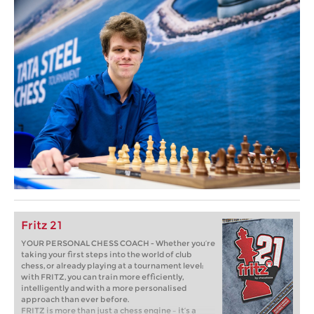
Fritz 21
YOUR PERSONAL CHESS COACH - Whether you’re
taking your first steps into the world of club
chess, or already playing at a tournament level:
with FRITZ, you can train more efficiently,
intelligently and with a more personalised
approach than ever before.
FRITZ is more than just a chess engine – it’s a