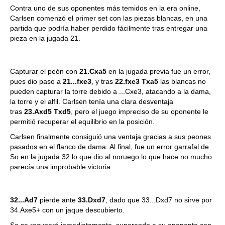
Contra uno de sus oponentes más temidos en la era online,
Carlsen comenzó el primer set con las piezas blancas, en una
partida que podría haber perdido fácilmente tras entregar una
pieza en la jugada 21.
Capturar el peón con
21.Cxa5
en la jugada previa fue un error,
pues dio paso a
21...fxe3
, y tras
22.fxe3 Txa5
las blancas no
pueden capturar la torre debido a ...Cxe3, atacando a la dama,
la torre y el alfil. Carlsen tenía una clara desventaja
tras
23.Axd5 Txd5
, pero el juego impreciso de su oponente le
permitió recuperar el equilibrio en la posición.
Carlsen finalmente consiguió una ventaja gracias a sus peones
pasados en el flanco de dama. Al final, fue un error garrafal de
So en la jugada 32 lo que dio al noruego lo que hace no mucho
parecía una improbable victoria.
32...Ad7
pierde ante
33.Dxd7
, dado que 33...Dxd7 no sirve por
34.Axe5+ con un jaque descubierto.
So se recuperó inmediatamente, superando a su oponente con