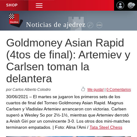
SHOP
TOGGLE
NAVIGATION
Noticias de ajedrez
Goldmoney Asian Rapid
(4tos de final): Artemiev y
Carlsen toman la
delantera
por Carlos Alberto Colodro
Me gusta!
|
0 Comentarios
30/06/2021 – El martes se jugaron los primeros sets de los
cuartos de final del Torneo Goldmoney Asian Rapid. Magnus
Carlsen y Vladislav Artemiev arrancaron con victorias. Carlsen
superó a Wesley So por 2½-1½, mientras que Artemiev derrotó
a Anish Giri por un convincente 3-0. Los otros dos mini-matches
terminaron empatados. | Foto: Alina l’Ami /
Tata Steel Chess