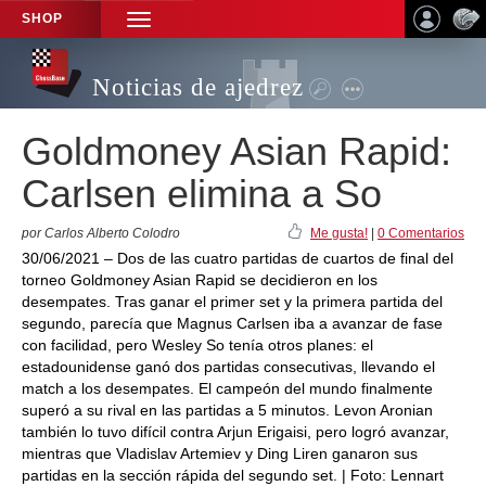
SHOP
TOGGLE
NAVIGATION
Noticias de ajedrez
Goldmoney Asian Rapid:
Carlsen elimina a So
por Carlos Alberto Colodro
Me gusta!
|
0 Comentarios
30/06/2021 – Dos de las cuatro partidas de cuartos de final del
torneo Goldmoney Asian Rapid se decidieron en los
desempates. Tras ganar el primer set y la primera partida del
segundo, parecía que Magnus Carlsen iba a avanzar de fase
con facilidad, pero Wesley So tenía otros planes: el
estadounidense ganó dos partidas consecutivas, llevando el
match a los desempates. El campeón del mundo finalmente
superó a su rival en las partidas a 5 minutos. Levon Aronian
también lo tuvo difícil contra Arjun Erigaisi, pero logró avanzar,
mientras que Vladislav Artemiev y Ding Liren ganaron sus
partidas en la sección rápida del segundo set. | Foto: Lennart