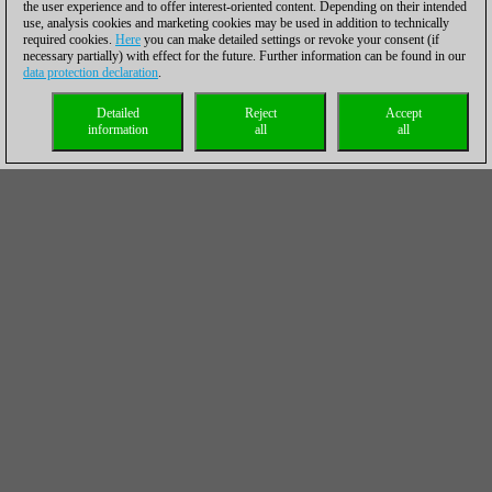
the user experience and to offer interest-oriented content. Depending on their intended
use, analysis cookies and marketing cookies may be used in addition to technically
required cookies.
Here
you can make detailed settings or revoke your consent (if
necessary partially) with effect for the future. Further information can be found in our
data protection declaration
.
Detailed
Reject
Accept
information
all
all