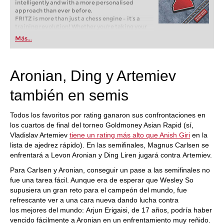
intelligently and with a more personalised
approach than ever before.
FRITZ is more than just a chess engine – it’s a
training revolution! Whether you’re taking your
first steps into the world of club chess, or already
Más...
playing at a tournament level: with FRITZ, you can
train more efficiently, intelligently and with a
more personalised approach than ever before.
Aronian, Ding y Artemiev
también en semis
Todos los favoritos por rating ganaron sus confrontaciones en
los cuartos de final del torneo Goldmoney Asian Rapid (sí,
Vladislav Artemiev
tiene un rating más alto que Anish Giri
en la
lista de ajedrez rápido). En las semifinales, Magnus Carlsen se
enfrentará a Levon Aronian y Ding Liren jugará contra Artemiev.
Para Carlsen y Aronian, conseguir un pase a las semifinales no
fue una tarea fácil. Aunque era de esperar que Wesley So
supusiera un gran reto para el campeón del mundo, fue
refrescante ver a una cara nueva dando lucha contra
los mejores del mundo: Arjun Erigaisi, de 17 años, podría haber
vencido fácilmente a Aronian en un enfrentamiento muy reñido.