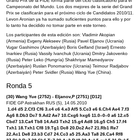
Grand Prix de la FIDE forma parte del ciclo clasificatorio para el
Campeonato del Mundo. Los dos mejores de la serie del Grand
Prix se clasificarán para el próximo ciclo de Candidatos 2010/11.
Levon Aronian ya ha sumado suficientes puntos para ello y por
lo tanto ha decidido no tomar parte en este torneo.
Los participantes de esta edición son: Vladimir Akopian
(Armenia) Evgeny Alekseev (Rusia) Pavel Eljanov (Ucrania)
Vugar Gashimov (Azerbaiyán) Boris Gelfand (Israel) Ernesto
Inarkiev (Rusia) Vassily Ivanchuk (Ucrania) Dmitry Jakovenko
(Rusia) Peter Leko (Hungría) Shakhriyar Mamedyarov
(Azerbaiyán) Ruslan Ponomariov (Ucrania) Teimour Radjabov
(Azerbaiyán) Peter Svidler (Rusia) Wang Yue (China).
Ronda 5
(30) Wang Yue (2752) - Eljanov,P (2751) [D12]
FIDE GP Astrakhan RUS (5), 14.05.2010
1.d4 d5 2.Cf3 Cf6 3.c4 c6 4.e3 Af5 5.Cc3 e6 6.Ch4 Ae4 7.f3
Ag6 8.Db3 Dc7 9.Ad2 Ae7 10.Cxg6 hxg6 11.0–0–0 a6 12.c5
Cbd7 13.Ca4 Tb8 14.Ad3 Txh2 15.g4 Ad8 16.g5 Ch5 17.f4
Txh1 18.Txh1 Cf8 19.Tg1 Dc8 20.Dc2 Ac7 21.Rb1 Re7
22.Ac1 De8 23.b3 Cd7 24.Cc3 a5 25.Aa3 Ta8 26.Ca4 Rf8