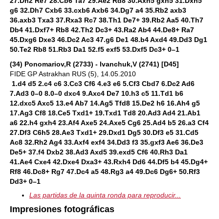
27.Dh2 Re7 28.Cb6 Ta7 29.Ae2 Rd8 30.Axh5 gxh5 31.Dxh5
g6 32.Dh7 Cxb6 33.cxb6 Axb6 34.Dg7 a4 35.Rb2 axb3
36.axb3 Txa3 37.Rxa3 Rc7 38.Th1 De7+ 39.Rb2 Aa5 40.Th7
Db4 41.Dxf7+ Rb8 42.Th2 Dc3+ 43.Ra2 Ab4 44.De8+ Ra7
45.Dxg6 Dxe3 46.Dc2 Ac3 47.g6 De1 48.b4 Axd4 49.Dd3 Dg1
50.Te2 Rb8 51.Rb3 Da1 52.f5 exf5 53.Dxf5 Dc3+ 0–1
(34) Ponomariov,R (2733) - Ivanchuk,V (2741) [D45]
FIDE GP Astrakhan RUS (5), 14.05.2010
1.d4 d5 2.c4 c6 3.Cc3 Cf6 4.e3 e6 5.Cf3 Cbd7 6.Dc2 Ad6
7.Ad3 0–0 8.0–0 dxc4 9.Axc4 De7 10.h3 c5 11.Td1 b6
12.dxc5 Axc5 13.e4 Ab7 14.Ag5 Tfd8 15.De2 h6 16.Ah4 g5
17.Ag3 Cf8 18.Ce5 Txd1+ 19.Txd1 Td8 20.Ad3 Ad4 21.Ab1
a6 22.h4 gxh4 23.Af4 Axe5 24.Axe5 Cg6 25.Ad4 b5 26.a3 Cf4
27.Df3 C6h5 28.Ae3 Txd1+ 29.Dxd1 Dg5 30.Df3 e5 31.Cd5
Ac8 32.Rh2 Ag4 33.Axf4 exf4 34.Dd3 f3 35.gxf3 Ae6 36.De3
De5+ 37.f4 Dxb2 38.Ad3 Axd5 39.exd5 Cf6 40.Rh3 Da1
41.Ae4 Cxe4 42.Dxe4 Dxa3+ 43.Rxh4 Dd6 44.Df5 b4 45.Dg4+
Rf8 46.Dc8+ Rg7 47.Dc4 a5 48.Rg3 a4 49.Dc6 Dg6+ 50.Rf3
Dd3+ 0–1
Las partidas de la quinta ronda para reproducir...
Impresiones fotográficas