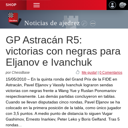
SHOP
TOGGLE
NAVIGATION
Noticias de ajedrez
GP Astracán R5:
victorias con negras para
Eljanov e Ivanchuk
por ChessBase
Me gusta!
|
0 Comentarios
15/05/2010 – En la quinta ronda del Grand Prix de la FIDE en
Astracán, Pavel Eljanov y Vassily Ivanchuk lograron sendas
victorias con negras frente a Wang Yue y Ruslan Ponomariov
respectivamente. Las demás partidas concluyeron en tablas.
Cuando se llevan disputadas cinco rondas, Pavel Eljanov se ha
colocado en la primera posición de la tabla, como único jugador
con 3,5 puntos. A medio punto de distancia lo siguen Vugar
Gashimov, Ernesto Inarkiev, Peter Leko y Boris Gelfand. Tras 5
rondas...