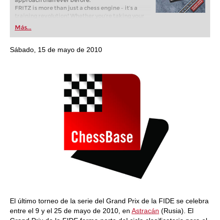
approach than ever before.
FRITZ is more than just a chess engine – it’s a
training revolution! Whether you’re taking your
first steps into the world of club chess, or already
Más...
playing at a tournament level: with FRITZ, you can
train more efficiently, intelligently and with a
more personalised approach than ever before.
Sábado, 15 de mayo de 2010
El último torneo de la serie del Grand Prix de la FIDE se celebra
entre el 9 y el 25 de mayo de 2010, en
Astracán
(Rusia). El