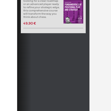
looking for a clear roadmap
or an advanced player ready
to refine your strategic edge,
this comprehensive course
will transform the way you
think about chess.
49,90 €