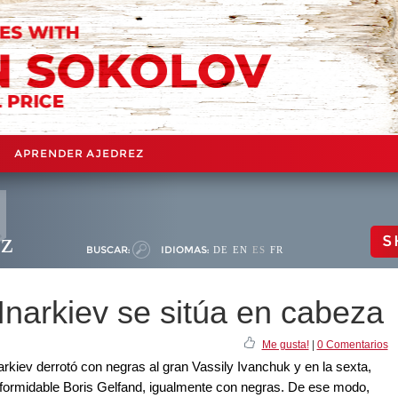
APRENDER AJEDREZ
ez
S
BUSCAR:
IDIOMAS:
DE
EN
ES
FR
Inarkiev se sitúa en cabeza
Me gusta!
|
0 Comentarios
rkiev derrotó con negras al gran Vassily Ivanchuk y en la sexta,
formidable Boris Gelfand, igualmente con negras. De ese modo,