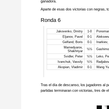
ganadora.
Aparte de esas dos victorias con negras, to
Ronda 6
Jakovenko, Dmitry
1-0
Ponomari
Eljanov, Pavel
0-1
Aleksee
Gelfand, Boris
0-1
Inarkiev
Mamedyarov,
½½
Gashimo
Shakhriyar
Svidler, Peter
½½
Leko, Pe
Ivanchuk, Vassily
½½
Radjabov
Akopian, Vladimir
0-1
Wang Yu
Tras el día de descanso, los jugadores al 
partidas terminaran con victorias, tres de 