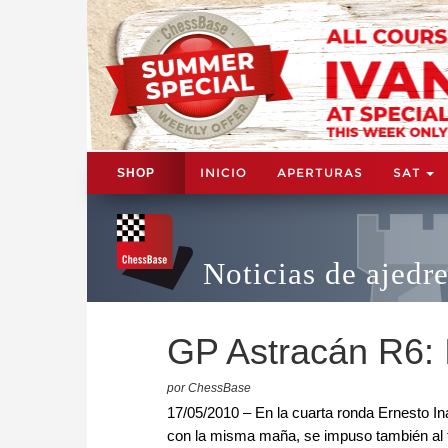
INICIO
APERTURAS
SAT
SHOP
Noticias de ajedr
GP Astracán R6: 
por ChessBase
17/05/2010 – En la cuarta ronda Ernesto Ina
con la misma maña, se impuso también al 