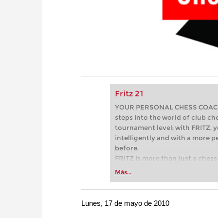
Fritz 21
YOUR PERSONAL CHESS COACH - 
steps into the world of club che
tournament level: with FRITZ, y
intelligently and with a more 
before.
FRITZ is more than just a chess 
Whether you’re taking your firs
Más...
or already playing at a tournam
more efficiently, intelligently
approach than ever before.
Lunes, 17 de mayo de 2010