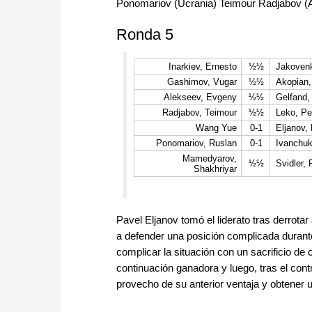
Ponomariov (Ucrania) Teimour Radjabov (A
Ronda 5
Inarkiev, Ernesto
½½
Jakovenk
Gashimov, Vugar
½½
Akopian,
Alekseev, Evgeny
½½
Gelfand,
Radjabov, Teimour
½½
Leko, Pe
Wang Yue
0-1
Eljanov,
Ponomariov, Ruslan
0-1
Ivanchuk
Mamedyarov,
½½
Svidler, 
Shakhriyar
Pavel Eljanov tomó el liderato tras derrota
a defender una posición complicada durante 
complicar la situación con un sacrificio d
continuación ganadora y luego, tras el cont
provecho de su anterior ventaja y obtener un