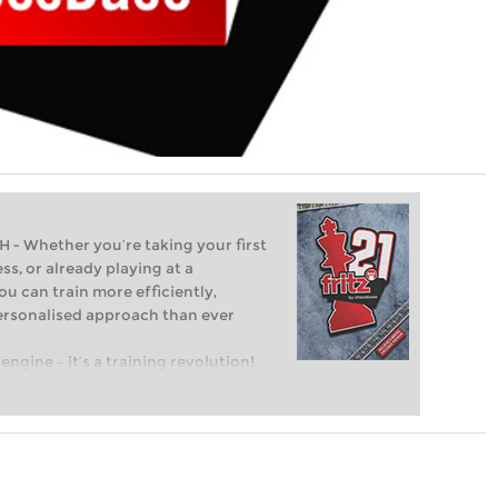
Whether you’re taking your first
ss, or already playing at a
ou can train more efficiently,
personalised approach than ever
engine – it’s a training revolution!
t steps into the world of club chess,
ent level: with FRITZ, you can train
 and with a more personalised