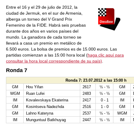
Entre el 16 y el 29 de julio de 2012, la
ciudad de Jermuk, en el sur de Armenia,
alberga un torneo del V Grand Prix
Femenino de la FIDE. Habrá seis pruebas
durante dos años en varios países del
mundo. La ganadora de cada torneo se
llevará a casa un premio en metálico de
6.500 euros. La bolsa de premios es de 15.000 euros. Las
partidas comienzan a las 15:00 hora local (
haga clic aquí para
consultar la hora local correspondiente de su país)
.
Ronda 7
Ronda 7: 23.07.2012 a las 15:00 h
GM
Hou Yifan
2617
½ - ½
GM
WGM
Ruan Lufei
2483
½ - ½
GM
IM
Kovalevskaya Ekaterina
2417
0 - 1
IM
GM
Kosintseva Nadezhda
2516
1 - 0
GM
GM
Lahno Kateryna
2537
½ - ½
WGM
IM
Munguntuul Batkhuyag
2447
½ - ½
IM