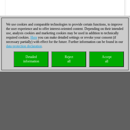
We use cookies and comparable technologies to provide certain functions, to improve
the user experience and to offer interest-oriented content. Depending on their intended
use, analysis cookies and marketing cookies may be used in addition to technically
required cookies.
Here
you can make detailed settings or revoke your consent (if
necessary partially) with effect for the future. Further information can be found in our
data protection declaration
.
Detailed
Reject
Accept
information
all
all