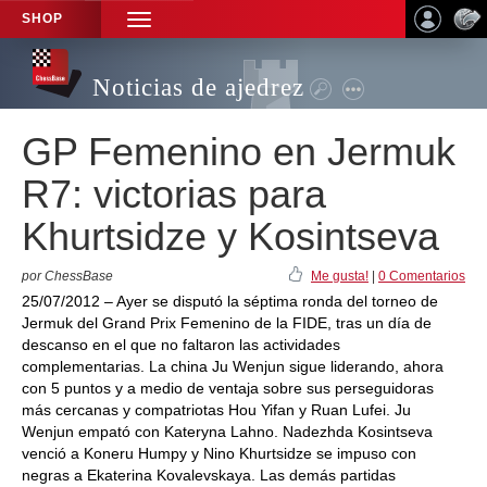
SHOP
TOGGLE
NAVIGATION
Noticias de ajedrez
GP Femenino en Jermuk
R7: victorias para
Khurtsidze y Kosintseva
por ChessBase
Me gusta!
|
0 Comentarios
25/07/2012 – Ayer se disputó la séptima ronda del torneo de
Jermuk del Grand Prix Femenino de la FIDE, tras un día de
descanso en el que no faltaron las actividades
complementarias. La china Ju Wenjun sigue liderando, ahora
con 5 puntos y a medio de ventaja sobre sus perseguidoras
más cercanas y compatriotas Hou Yifan y Ruan Lufei. Ju
Wenjun empató con Kateryna Lahno. Nadezhda Kosintseva
venció a Koneru Humpy y Nino Khurtsidze se impuso con
negras a Ekaterina Kovalevskaya. Las demás partidas