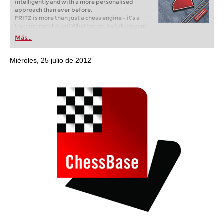
intelligently and with a more personalised
approach than ever before.
FRITZ is more than just a chess engine – it’s a
training revolution! Whether you’re taking your
first steps into the world of club chess, or already
Más...
playing at a tournament level: with FRITZ, you can
train more efficiently, intelligently and with a
more personalised approach than ever before.
Miéroles, 25 julio de 2012