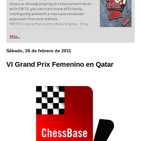
chess, or already playing at a tournament level:
with FRITZ, you can train more efficiently,
intelligently and with a more personalised
approach than ever before.
FRITZ is more than just a chess engine – it’s a
training revolution! Whether you’re taking your
first steps into the world of club chess, or already
Más...
playing at a tournament level: with FRITZ, you can
train more efficiently, intelligently and with a
more personalised approach than ever before.
Sábado, 26 de febrero de 2011
VI Grand Prix Femenino en Qatar