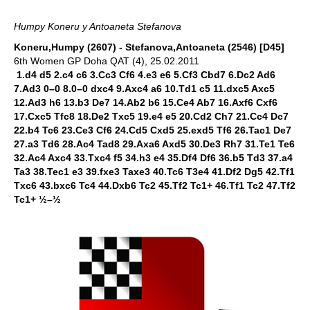
Humpy Koneru y Antoaneta Stefanova
Koneru,Humpy (2607) - Stefanova,Antoaneta (2546) [D45]
6th Women GP Doha QAT (4), 25.02.2011
1.d4 d5 2.c4 c6 3.Cc3 Cf6 4.e3 e6 5.Cf3 Cbd7 6.Dc2 Ad6
7.Ad3 0–0 8.0–0 dxc4 9.Axc4 a6 10.Td1 c5 11.dxc5 Axc5
12.Ad3 h6 13.b3 De7 14.Ab2 b6 15.Ce4 Ab7 16.Axf6 Cxf6
17.Cxc5 Tfc8 18.De2 Txc5 19.e4 e5 20.Cd2 Ch7 21.Cc4 Dc7
22.b4 Tc6 23.Ce3 Cf6 24.Cd5 Cxd5 25.exd5 Tf6 26.Tac1 De7
27.a3 Td6 28.Ac4 Tad8 29.Axa6 Axd5 30.De3 Rh7 31.Te1 Te6
32.Ac4 Axc4 33.Txc4 f5 34.h3 e4 35.Df4 Df6 36.b5 Td3 37.a4
Ta3 38.Tec1 e3 39.fxe3 Taxe3 40.Tc6 T3e4 41.Df2 Dg5 42.Tf1
Txc6 43.bxc6 Tc4 44.Dxb6 Tc2 45.Tf2 Tc1+ 46.Tf1 Tc2 47.Tf2
Tc1+ ½–½