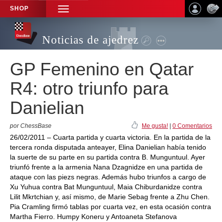
SHOP
TOGGLE
NAVIGATION
Noticias de ajedrez
GP Femenino en Qatar
R4: otro triunfo para
Danielian
por ChessBase
Me gusta!
|
0 Comentarios
26/02/2011 – Cuarta partida y cuarta victoria. En la partida de la
tercera ronda disputada anteayer, Elina Danielian había tenido
la suerte de su parte en su partida contra B. Munguntuul. Ayer
triunfó frente a la armenia Nana Dzagnidze en una partida de
ataque con las piezs negras. Además hubo triunfos a cargo de
Xu Yuhua contra Bat Munguntuul, Maia Chiburdanidze contra
Lilit Mkrtchian y, así mismo, de Marie Sebag frente a Zhu Chen.
Pia Cramling firmó tablas por cuarta vez, en esta ocasión contra
Martha Fierro. Humpy Koneru y Antoaneta Stefanova