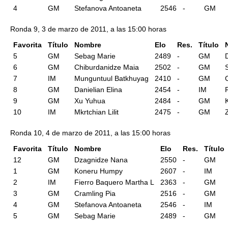
4
GM
Stefanova Antoaneta
2546
-
GM
Ronda 9, 3 de marzo de 2011, a las 15:00 horas
Favorita
Título
Nombre
Elo
Res.
Título
5
GM
Sebag Marie
2489
-
GM
6
GM
Chiburdanidze Maia
2502
-
GM
7
IM
Munguntuul Batkhuyag
2410
-
GM
8
GM
Danielian Elina
2454
-
IM
9
GM
Xu Yuhua
2484
-
GM
10
IM
Mkrtchian Lilit
2475
-
GM
Ronda 10, 4 de marzo de 2011, a las 15:00 horas
Favorita
Título
Nombre
Elo
Res.
Título
12
GM
Dzagnidze Nana
2550
-
GM
1
GM
Koneru Humpy
2607
-
IM
2
IM
Fierro Baquero Martha L
2363
-
GM
3
GM
Cramling Pia
2516
-
GM
4
GM
Stefanova Antoaneta
2546
-
IM
5
GM
Sebag Marie
2489
-
GM