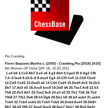
Pia Cramling
Fierro Baquero,Martha L (2353) - Cramling,Pia (2516) [A10]
6th Women GP Doha QAT (4), 25.02.2011
1.c4 b6 2.Cc3 Ab7 3.e4 e6 4.g3 Ab4 5.Cge2 f5 6.Ag2 Cf6
7.0–0 fxe4 8.d3 0–0 9.dxe4 Cg4 10.Cf4 Ce5 11.Cb5 Cbc6
12.Cd3 Cxd3 13.Dxd3 a6 14.Cd4 Cxd4 15.Dxd4 Ac5 16.Dc3
De7 17.Ae3 e5 18.Axc5 bxc5 19.Da5 d6 20.Tac1 Ac8 21.b3
Tb8 22.Dc3 Ad7 23.Tce1 Ac6 24.a3 a5 25.Tb1 Tb6 26.Tb2
Tfb8 27.Tfb1 De8 28.h4 Dg6 29.De1 h6 30.b4 axb4 31.axb4
Txb4 32.Txb4 cxb4 33.Txb4 Txb4 34.Dxb4 Axe4 35.Db8+
Rh7 36.h5 Df5 37.Axe4 Dxe4 38.Dxc7 De1+ 39.Rg2 De4+