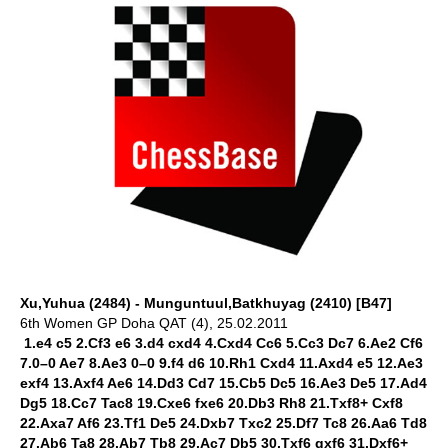
Xu,Yuhua (2484) - Munguntuul,Batkhuyag (2410) [B47]
6th Women GP Doha QAT (4), 25.02.2011
1.e4 c5 2.Cf3 e6 3.d4 cxd4 4.Cxd4 Cc6 5.Cc3 Dc7 6.Ae2 Cf6
7.0–0 Ae7 8.Ae3 0–0 9.f4 d6 10.Rh1 Cxd4 11.Axd4 e5 12.Ae3
exf4 13.Axf4 Ae6 14.Dd3 Cd7 15.Cb5 Dc5 16.Ae3 De5 17.Ad4
Dg5 18.Cc7 Tac8 19.Cxe6 fxe6 20.Db3 Rh8 21.Txf8+ Cxf8
22.Axa7 Af6 23.Tf1 De5 24.Dxb7 Txc2 25.Df7 Tc8 26.Aa6 Td8
27.Ab6 Ta8 28.Ab7 Tb8 29.Ac7 Db5 30.Txf6 gxf6 31.Dxf6+