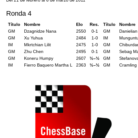
Del 21 de febrero al 6 de marzo de 2011
Ronda 4
Título
Nombre
Elo
Res.
Título
Nombre
GM
Dzagnidze Nana
2550
0-1
GM
Danielian
GM
Xu Yuhua
2484
1-0
IM
Munguntu
IM
Mkrtchian Lilit
2475
1-0
GM
Chiburda
GM
Zhu Chen
2495
0-1
GM
Sebag Ma
GM
Koneru Humpy
2607
½–½
GM
Stefanov
IM
Fierro Baquero Martha L
2363
½–½
GM
Cramling 