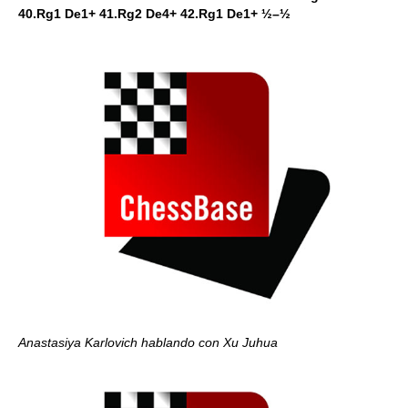
40.Rg1 De1+ 41.Rg2 De4+ 42.Rg1 De1+ ½–½
Anastasiya Karlovich hablando con Xu Juhua