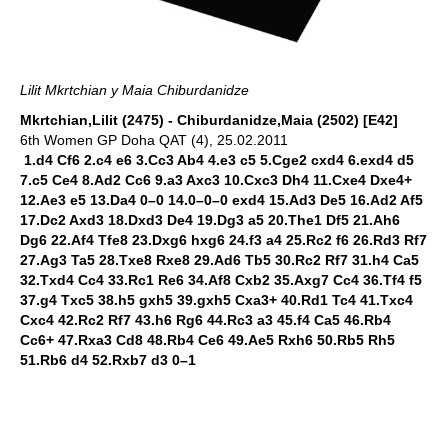
Lilit Mkrtchian y Maia Chiburdanidze
Mkrtchian,Lilit (2475) - Chiburdanidze,Maia (2502) [E42]
6th Women GP Doha QAT (4), 25.02.2011
1.d4 Cf6 2.c4 e6 3.Cc3 Ab4 4.e3 c5 5.Cge2 cxd4 6.exd4 d5
7.c5 Ce4 8.Ad2 Cc6 9.a3 Axc3 10.Cxc3 Dh4 11.Cxe4 Dxe4+
12.Ae3 e5 13.Da4 0–0 14.0–0–0 exd4 15.Ad3 De5 16.Ad2 Af5
17.Dc2 Axd3 18.Dxd3 De4 19.Dg3 a5 20.The1 Df5 21.Ah6
Dg6 22.Af4 Tfe8 23.Dxg6 hxg6 24.f3 a4 25.Rc2 f6 26.Rd3 Rf7
27.Ag3 Ta5 28.Txe8 Rxe8 29.Ad6 Tb5 30.Rc2 Rf7 31.h4 Ca5
32.Txd4 Cc4 33.Rc1 Re6 34.Af8 Cxb2 35.Axg7 Cc4 36.Tf4 f5
37.g4 Txc5 38.h5 gxh5 39.gxh5 Cxa3+ 40.Rd1 Tc4 41.Txc4
Cxc4 42.Rc2 Rf7 43.h6 Rg6 44.Rc3 a3 45.f4 Ca5 46.Rb4
Cc6+ 47.Rxa3 Cd8 48.Rb4 Ce6 49.Ae5 Rxh6 50.Rb5 Rh5
51.Rb6 d4 52.Rxb7 d3 0–1