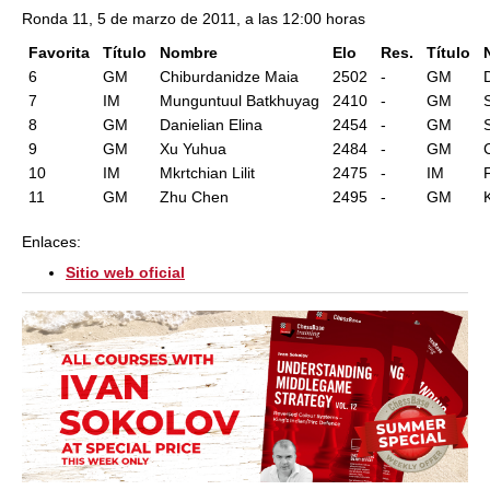
Ronda 11, 5 de marzo de 2011, a las 12:00 horas
Favorita
Título
Nombre
Elo
Res.
Título
6
GM
Chiburdanidze Maia
2502
-
GM
7
IM
Munguntuul Batkhuyag
2410
-
GM
8
GM
Danielian Elina
2454
-
GM
9
GM
Xu Yuhua
2484
-
GM
10
IM
Mkrtchian Lilit
2475
-
IM
11
GM
Zhu Chen
2495
-
GM
Enlaces:
Sitio web oficial