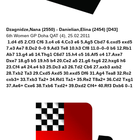
Dzagnidze,Nana (2550) - Danielian,Elina (2454) [D43]
6th Women GP Doha QAT (4), 25.02.2011
1.d4 d5 2.Cf3 Cf6 3.c4 c6 4.Cc3 e6 5.Ag5 Cbd7 6.cxd5 exd5
7.e3 Ae7 8.Dc2 0–0 9.Ad3 Te8 10.h3 Cf8 11.0–0–0 b6 12.Rb1
Ab7 13.g4 a6 14.Thg1 C6d7 15.h4 c5 16.Af5 c4 17.Axe7
Dxe7 18.g5 b5 19.h5 b4 20.Ce2 a5 21.g6 fxg6 22.hxg6 h6
23.Cf4 a4 24.e4 b3 25.Dc3 a3 26.Td2 Cb6 27.axb3 axb2
28.Txb2 Ta3 29.Cxd5 Axd5 30.exd5 Df6 31.Ag4 Tea8 32.Rc2
cxb3+ 33.Txb3 Ta2+ 34.Rd1 Ta1+ 35.Re2 T8a2+ 36.Cd2 Txg1
37.Ae6+ Cxe6 38.Txb6 Txd2+ 39.Dxd2 Cf4+ 40.Rf3 Dxb6 0–1