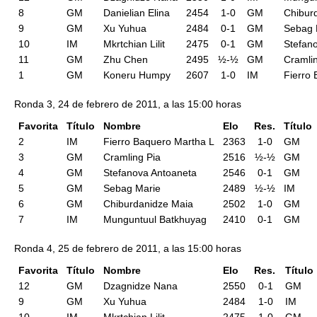
8
GM
Danielian Elina
2454
1-0
GM
Chibur
9
GM
Xu Yuhua
2484
0-1
GM
Sebag 
10
IM
Mkrtchian Lilit
2475
0-1
GM
Stefan
11
GM
Zhu Chen
2495
½-½
GM
Cramli
1
GM
Koneru Humpy
2607
1-0
IM
Fierro
Ronda 3, 24 de febrero de 2011, a las 15:00 horas
Favorita
Título
Nombre
Elo
Res.
Título
2
IM
Fierro Baquero Martha L
2363
1-0
GM
3
GM
Cramling Pia
2516
½-½
GM
4
GM
Stefanova Antoaneta
2546
0-1
GM
5
GM
Sebag Marie
2489
½-½
IM
6
GM
Chiburdanidze Maia
2502
1-0
GM
7
IM
Munguntuul Batkhuyag
2410
0-1
GM
Ronda 4, 25 de febrero de 2011, a las 15:00 horas
Favorita
Título
Nombre
Elo
Res.
Título
12
GM
Dzagnidze Nana
2550
0-1
GM
9
GM
Xu Yuhua
2484
1-0
IM