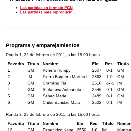
Las partidas en formato PGN
Las partidas para reproducir...
Programa y emparejamientos
Ronda 1, 22 de febrero de 2011, a las 15:00 horas
Favorita
Título
Nombre
Elo
Res.
Título
1
GM
Koneru Humpy
2607
0-1
GM
2
IM
Fierro Baquero Martha L
2363
1-0
GM
3
GM
Cramling Pia
2516
½-½
IM
4
GM
Stefanova Antoaneta
2546
0-1
GM
5
GM
Sebag Marie
2489
0-1
GM
6
GM
Chiburdanidze Maia
2502
0-1
IM
Ronda 2, 23 de febrero de 2011, a las 15:00 horas
Favorita
Título
Nombre
Elo
Res.
Título
Nombr
12
GM
Dzagnidze Nana
2550
1-0
IM
Mungun