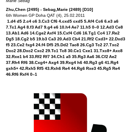
Marie Sebag
Zhu,Chen (2495) - Sebag,Marie (2489) [D10]
6th Women GP Doha QAT (4), 25.02.2011
1.d4 d5 2.c4 c6 3.Cc3 Cf6 4.cxd5 cxd5 5.Af4 Cc6 6.e3 a6
7.Tc1 Ag4 8.f3 Ad7 9.g4 e6 10.h4 Ae7 11.h5 0–0 12.Ad3 Ce8
13.Ab1 Ad6 14.Cge2 Axf4 15.Cxf4 Cd6 16.Tg1 Cc4 17.Re2
Dg5 18.Cg2 b5 19.b3 Ca3 20.Ad3 Cb4 21.Rf2 Cxd3+ 22.Dxd3
f5 23.Ce2 fxg4 24.f4 Df5 25.Dd2 Tac8 26.Cg3 Tc2 27.Txc2
Dxc2 28.Dxc2 Cxc2 29.Tc1 Tc8 30.Ce1 Cxe1 31.Txc8+ Axc8
32.Rxe1 b4 33.Rf2 Rf7 34.Ch1 a5 35.Rg3 Aa6 36.Cf2 Ae2
37.Rh4 Rf6 38.Cxg4+ Axg4 39.Rxg4 h6 40.Rg3 g6 41.Rg4
gxh5+ 42.Rxh5 Rf5 43.Rxh6 Re4 44.Rg6 Rxe3 45.Rg5 Re4
46.Rf6 Rxf4 0–1