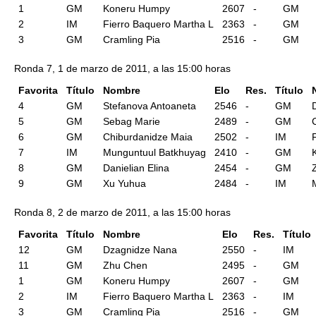
1
GM
Koneru Humpy
2607
-
GM
2
IM
Fierro Baquero Martha L
2363
-
GM
3
GM
Cramling Pia
2516
-
GM
Ronda 7, 1 de marzo de 2011, a las 15:00 horas
Favorita
Título
Nombre
Elo
Res.
Título
4
GM
Stefanova Antoaneta
2546
-
GM
5
GM
Sebag Marie
2489
-
GM
6
GM
Chiburdanidze Maia
2502
-
IM
7
IM
Munguntuul Batkhuyag
2410
-
GM
8
GM
Danielian Elina
2454
-
GM
9
GM
Xu Yuhua
2484
-
IM
M
Ronda 8, 2 de marzo de 2011, a las 15:00 horas
Favorita
Título
Nombre
Elo
Res.
Título
12
GM
Dzagnidze Nana
2550
-
IM
11
GM
Zhu Chen
2495
-
GM
1
GM
Koneru Humpy
2607
-
GM
2
IM
Fierro Baquero Martha L
2363
-
IM
3
GM
Cramling Pia
2516
-
GM