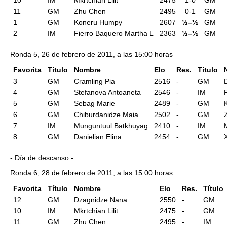
10
IM
Mkrtchian Lilit
2475
1-0
GM
11
GM
Zhu Chen
2495
0-1
GM
1
GM
Koneru Humpy
2607
½–½
GM
2
IM
Fierro Baquero Martha L
2363
½–½
GM
Ronda 5, 26 de febrero de 2011, a las 15:00 horas
Favorita
Título
Nombre
Elo
Res.
Título
3
GM
Cramling Pia
2516
-
GM
4
GM
Stefanova Antoaneta
2546
-
IM
5
GM
Sebag Marie
2489
-
GM
6
GM
Chiburdanidze Maia
2502
-
GM
7
IM
Munguntuul Batkhuyag
2410
-
IM
M
8
GM
Danielian Elina
2454
-
GM
- Día de descanso -
Ronda 6, 28 de febrero de 2011, a las 15:00 horas
Favorita
Título
Nombre
Elo
Res.
Título
12
GM
Dzagnidze Nana
2550
-
GM
10
IM
Mkrtchian Lilit
2475
-
GM
11
GM
Zhu Chen
2495
-
IM