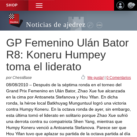
SHOP
TOGGLE
NAVIGATION
Noticias de ajedrez
GP Femenino Ulán Bator
R8: Koneru Humpey
toma el liderato
por ChessBase
Me gusta!
|
0 Comentarios
08/08/2010 – Después de la séptima ronda en el torneo del
Grand Prix Femenino en Ulán Bator, Zhao Xue fue alcanzada
en la cima por Antoaneta Stefanova y Hou Yifan. En dicha
ronda, la héroe local Batkhuyag Munguntuul logró una victoria
contra Humpy Koneru. En la octava ronda de ayer, sin embargo,
esta última tomó el liderato en solitario porque Zhao Xue sufrió
una derrota contra su compatriota Shen Yang, mientras que
Humpy Koneru venció a Antoaneta Stefanova. Parece ser que
Hou Yifan tuvo que aplazar su partida de la octava partida al día