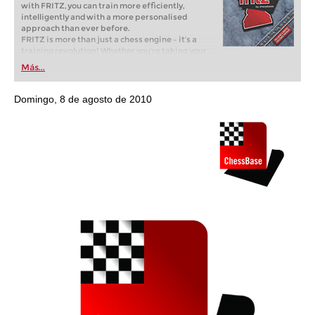
with FRITZ, you can train more efficiently,
intelligently and with a more personalised
approach than ever before.
FRITZ is more than just a chess engine – it’s a
training revolution! Whether you’re taking your
first steps into the world of club chess, or already
Más...
playing at a tournament level: with FRITZ, you can
train more efficiently, intelligently and with a
more personalised approach than ever before.
Domingo, 8 de agosto de 2010