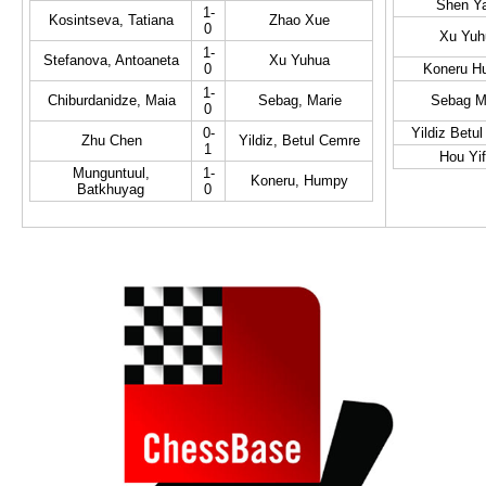
Shen Y
1-
Kosintseva, Tatiana
Zhao Xue
0
Xu Yuh
1-
Stefanova, Antoaneta
Xu Yuhua
0
Koneru H
1-
Chiburdanidze, Maia
Sebag, Marie
Sebag M
0
0-
Yildiz Betu
Zhu Chen
Yildiz, Betul Cemre
1
Hou Yi
Munguntuul,
1-
Koneru, Humpy
Batkhuyag
0