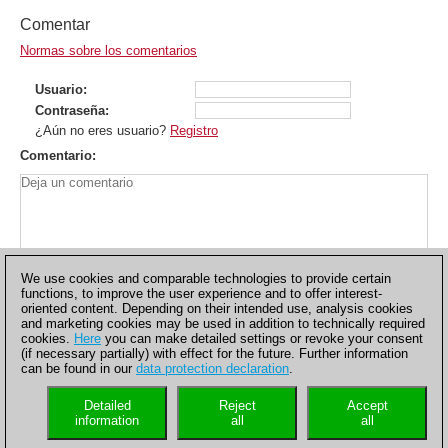
Comentar
Normas sobre los comentarios
Usuario
Contraseña
¿Aún no eres usuario?
Registro
Comentario
We use cookies and comparable technologies to provide certain
functions, to improve the user experience and to offer interest-
oriented content. Depending on their intended use, analysis cookies
and marketing cookies may be used in addition to technically required
cookies.
Here
you can make detailed settings or revoke your consent
(if necessary partially) with effect for the future. Further information
can be found in our
data protection declaration
.
Política de privacidad
|
Pie de imprenta
|
Para contactar
|
Cookies Management
|
Licencias
|
Compliance Hotline
|
Inicio
Detailed
Reject
Accept
© 2017 ChessBase GmbH | Osterbekstraße 90a | 22083
information
all
all
Hamburgo | Alemania