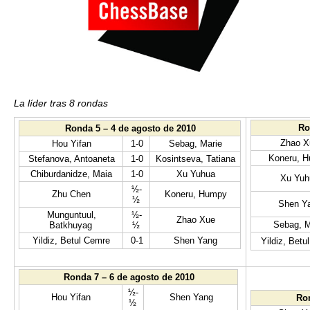
La líder tras 8 rondas
Ro
Ronda 5 – 4 de agosto de 2010
Zhao X
Hou Yifan
1-0
Sebag, Marie
Koneru, 
Stefanova, Antoaneta
1-0
Kosintseva, Tatiana
Chiburdanidze, Maia
1-0
Xu Yuhua
Xu Yuh
½-
Zhu Chen
Koneru, Humpy
½
Shen Y
Munguntuul,
½-
Zhao Xue
Sebag, M
Batkhuyag
½
Yildiz, Betul Cemre
0-1
Shen Yang
Yildiz, Bet
Ronda 7 – 6 de agosto de 2010
½-
Hou Yifan
Shen Yang
Ron
½