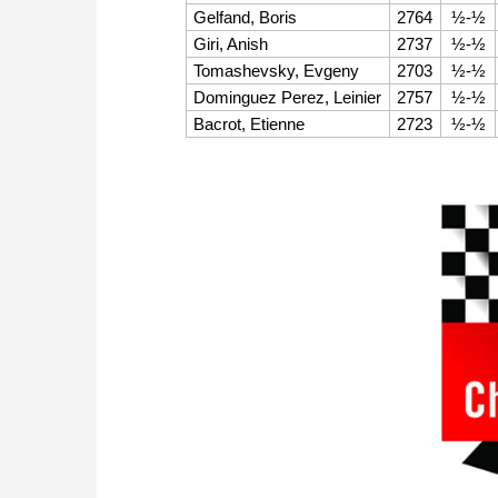
Gelfand, Boris
2764
½-½
Giri, Anish
2737
½-½
Tomashevsky, Evgeny
2703
½-½
Dominguez Perez, Leinier
2757
½-½
Bacrot, Etienne
2723
½-½