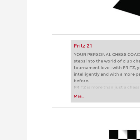
Fritz 21
YOUR PERSONAL CHESS COACH - 
steps into the world of club che
tournament level: with FRITZ, y
intelligently and with a more 
before.
FRITZ is more than just a chess 
Whether you’re taking your firs
Más...
or already playing at a tournam
more efficiently, intelligently
approach than ever before.