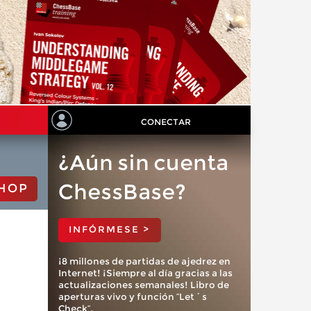
CONECTAR
¿Aún sin cuenta
ChessBase?
HOP
INFÓRMESE >
¡8 millones de partidas de ajedrez en
Internet! ¡Siempre al día gracias a las
actualizaciones semanales! Libro de
aperturas vivo y función “Let´s
Check”.