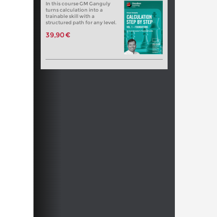
In this course GM Ganguly
turns calculation into a
trainable skill with a
structured path for any level.
39,90 €