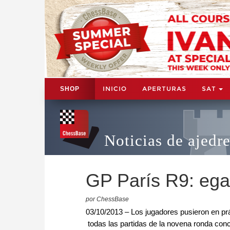
INICIO
APERTURAS
SAT
SHOP
Noticias de ajedr
GP París R9: egal
por ChessBase
03/10/2013 – Los jugadores pusieron en prác
todas las partidas de la novena ronda con