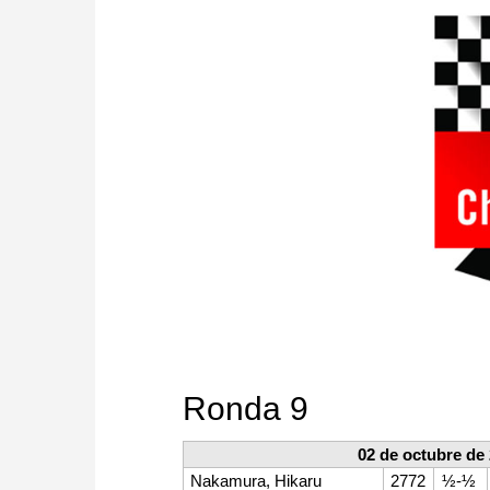
Ronda 9
02 de octubre de
Nakamura, Hikaru
2772
½-½