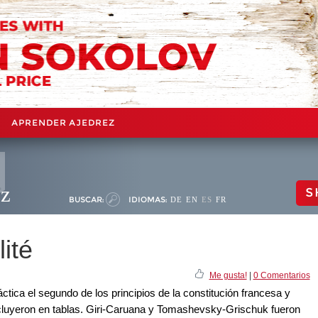
APRENDER AJEDREZ
ez
S
BUSCAR:
IDIOMAS:
DE
EN
ES
FR
ité
Me gusta!
|
0 Comentarios
tica el segundo de los principios de la constitución francesa y
cluyeron en tablas. Giri-Caruana y Tomashevsky-Grischuk fueron