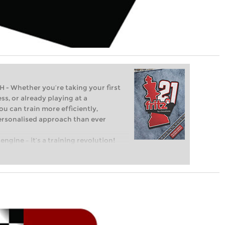
Whether you’re taking your first
ss, or already playing at a
ou can train more efficiently,
personalised approach than ever
engine – it’s a training revolution!
t steps into the world of club chess,
ent level: with FRITZ, you can train
 and with a more personalised