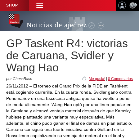
SHOP
TOGGLE
NAVIGATION
Noticias de ajedrez
GP Taskent R4: victorias
de Caruana, Svidler y
Wang Hao
por ChessBase
Me gusta!
|
0 Comentarios
26/11/2012 – El torneo del Grand Prix de la FIDE en Tashkent
está cogiendo carrerilla. En la cuarta ronda, Svidler ganó contra
Ponomariov en una Escocesa antigua que se ha vuelto a poner
de moda últimamente. Wang Hao optó por una línea popular en
la Catalana y alcanzó ventaja material después de que Kamsky
hubiese planteado una variante muy especulativa. Más
adelante, el chino pudo ganar el final de damas en plan estudio.
Caruana consiguió una fuerte iniciativa contra Gelfand en la
Rossolimno capitalizando su ventaja de material en el final y