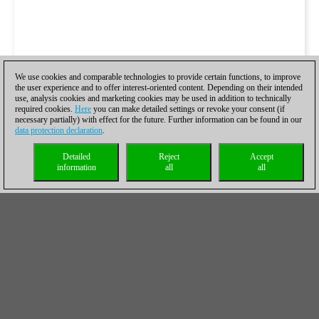
We use cookies and comparable technologies to provide certain functions, to improve
the user experience and to offer interest-oriented content. Depending on their intended
use, analysis cookies and marketing cookies may be used in addition to technically
required cookies.
Here
you can make detailed settings or revoke your consent (if
necessary partially) with effect for the future. Further information can be found in our
data protection declaration
.
Detailed
Reject
Accept
information
all
all