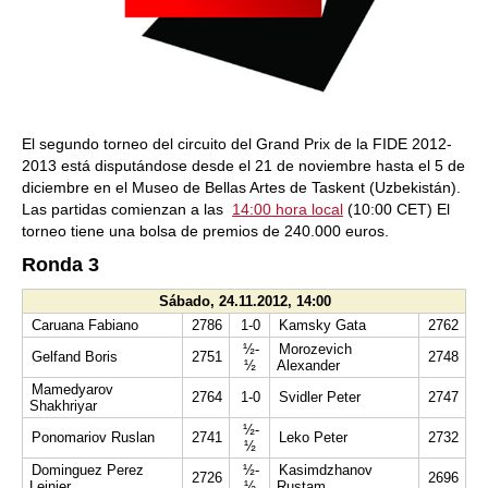
El segundo torneo del circuito del Grand Prix de la FIDE 2012-
2013 está disputándose desde el 21 de noviembre hasta el 5 de
diciembre en el Museo de Bellas Artes de Taskent (Uzbekistán).
Las partidas comienzan a las
14:00 hora local
(10:00 CET) El
torneo tiene una bolsa de premios de 240.000 euros.
Ronda 3
Sábado, 24.11.2012, 14:00
Caruana Fabiano
2786
1-0
Kamsky Gata
2762
½-
Morozevich
Gelfand Boris
2751
2748
½
Alexander
Mamedyarov
2764
1-0
Svidler Peter
2747
Shakhriyar
½-
Ponomariov Ruslan
2741
Leko Peter
2732
½
Dominguez Perez
½-
Kasimdzhanov
2726
2696
Leinier
½
Rustam