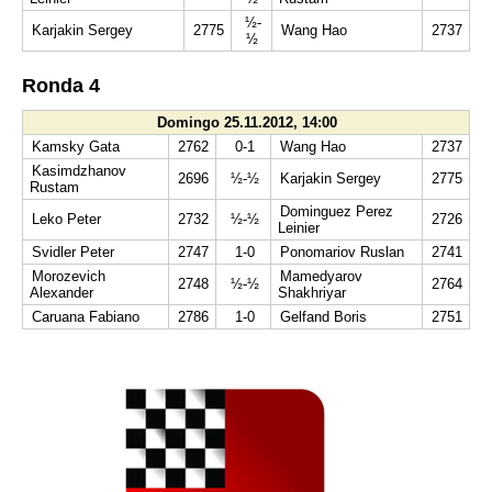
½-
Karjakin Sergey
2775
Wang Hao
2737
½
Ronda 4
Domingo 25.11.2012, 14:00
Kamsky Gata
2762
0-1
Wang Hao
2737
Kasimdzhanov
2696
½-½
Karjakin Sergey
2775
Rustam
Dominguez Perez
Leko Peter
2732
½-½
2726
Leinier
Svidler Peter
2747
1-0
Ponomariov Ruslan
2741
Morozevich
Mamedyarov
2748
½-½
2764
Alexander
Shakhriyar
Caruana Fabiano
2786
1-0
Gelfand Boris
2751