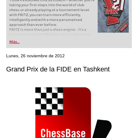
YOUR PERSONAL CHESS COACH - Whether you’re
taking your first steps into the world of club
chess, or already playing at a tournament level:
with FRITZ, you can train more efficiently,
intelligently and with a more personalised
approach than ever before.
FRITZ is more than just a chess engine – it’s a
training revolution! Whether you’re taking your
first steps into the world of club chess, or already
Más...
playing at a tournament level: with FRITZ, you can
train more efficiently, intelligently and with a
more personalised approach than ever before.
Lunes, 26 noviembre de 2012
Grand Prix de la FIDE en Tashkent